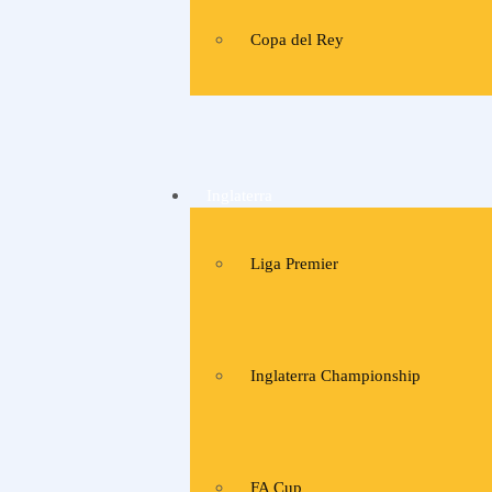
Copa del Rey
Inglaterra
Liga Premier
Inglaterra Championship
FA Cup