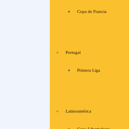
Copa de Francia
Portugal
Primera Liga
Latinoamérica