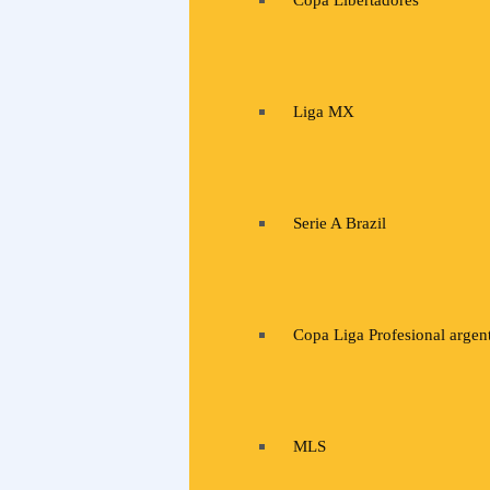
Copa Libertadores
Liga MX
Serie A Brazil
Copa Liga Profesional argen
MLS