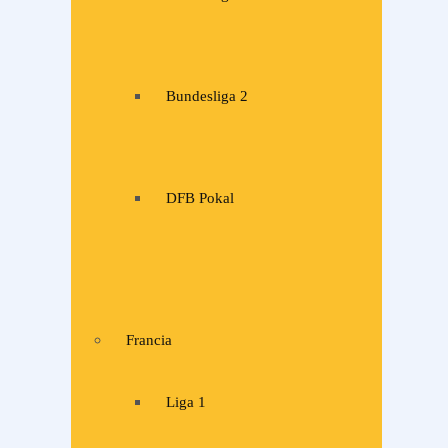
Bundesliga 2
DFB Pokal
Francia
Liga 1