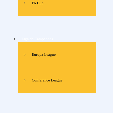
FA Cup
Liga de Campeones
Europa League
Conference League