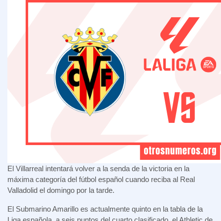
El Villarreal intentará volver a la senda de la victoria en la
máxima categoría del fútbol español cuando reciba al Real
Valladolid el domingo por la tarde.
El Submarino Amarillo es actualmente quinto en la tabla de la
Liga española, a seis puntos del cuarto clasificado, el Athletic de