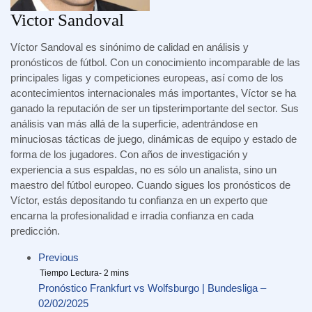
Victor Sandoval
Víctor Sandoval es sinónimo de calidad en análisis y
pronósticos de fútbol. Con un conocimiento incomparable de las
principales ligas y competiciones europeas, así como de los
acontecimientos internacionales más importantes, Víctor se ha
ganado la reputación de ser un tipsterimportante del sector. Sus
análisis van más allá de la superficie, adentrándose en
minuciosas tácticas de juego, dinámicas de equipo y estado de
forma de los jugadores. Con años de investigación y
experiencia a sus espaldas, no es sólo un analista, sino un
maestro del fútbol europeo. Cuando sigues los pronósticos de
Víctor, estás depositando tu confianza en un experto que
encarna la profesionalidad e irradia confianza en cada
predicción.
Previous
Pronóstico Frankfurt vs Wolfsburgo | Bundesliga –
02/02/2025