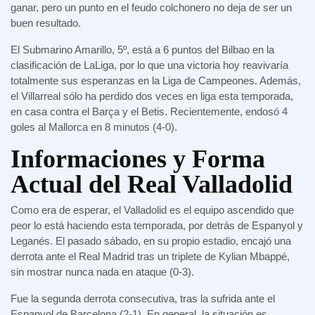
ganar, pero un punto en el feudo colchonero no deja de ser un
buen resultado.
El Submarino Amarillo, 5º, está a 6 puntos del Bilbao en la
clasificación de LaLiga, por lo que una victoria hoy reavivaría
totalmente sus esperanzas en la Liga de Campeones. Además,
el Villarreal sólo ha perdido dos veces en liga esta temporada,
en casa contra el Barça y el Betis. Recientemente, endosó 4
goles al Mallorca en 8 minutos (4-0).
Informaciones y Forma
Actual del Real Valladolid
Como era de esperar, el Valladolid es el equipo ascendido que
peor lo está haciendo esta temporada, por detrás de Espanyol y
Leganés. El pasado sábado, en su propio estadio, encajó una
derrota ante el Real Madrid tras un triplete de Kylian Mbappé,
sin mostrar nunca nada en ataque (0-3).
Fue la segunda derrota consecutiva, tras la sufrida ante el
Espanyol de Barcelona (2-1). En general, la situación es