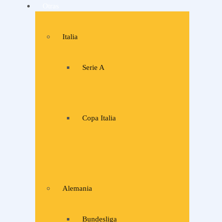
Otras
Italia
Serie A
Copa Italia
Alemania
Bundesliga