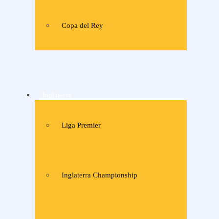
Copa del Rey
Inglaterra
Liga Premier
Inglaterra Championship