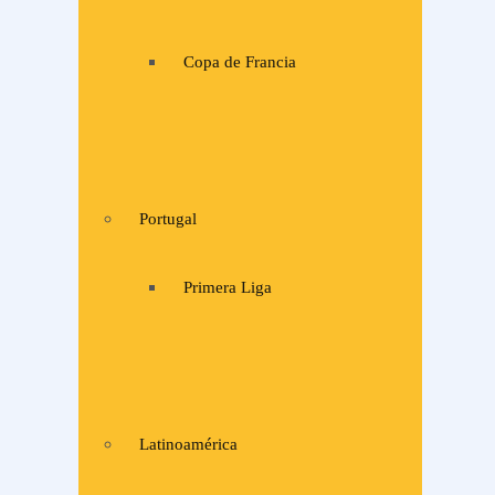
Copa de Francia
Portugal
Primera Liga
Latinoamérica