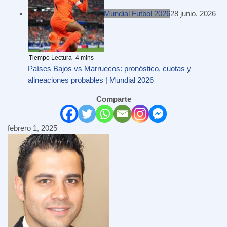
Mundial Futbol 2026
28 junio, 2026
Países Bajos vs Marruecos: pronóstico, cuotas y
alineaciones probables | Mundial 2026
Comparte
febrero 1, 2025