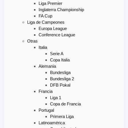
Liga Premier
Inglaterra Championship
FA Cup
Liga de Campeones
Europa League
Conference League
Otras
Italia
Serie A
Copa Italia
Alemania
Bundesliga
Bundesliga 2
DFB Pokal
Francia
Liga 1
Copa de Francia
Portugal
Primera Liga
Latinoamérica