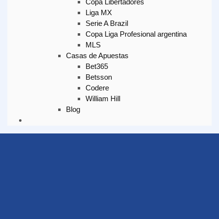
Copa Libertadores
Liga MX
Serie A Brazil
Copa Liga Profesional argentina
MLS
Casas de Apuestas
Bet365
Betsson
Codere
William Hill
Blog