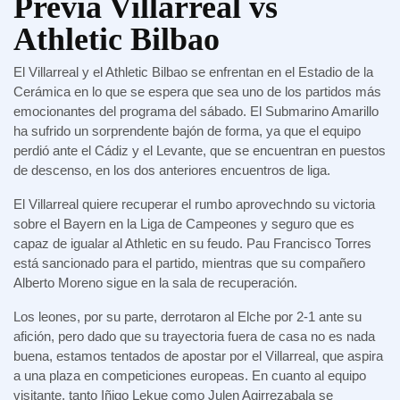
Previa Villarreal vs
Athletic Bilbao
El Villarreal y el Athletic Bilbao se enfrentan en el Estadio de la
Cerámica en lo que se espera que sea uno de los partidos más
emocionantes del programa del sábado. El Submarino Amarillo
ha sufrido un sorprendente bajón de forma, ya que el equipo
perdió ante el Cádiz y el Levante, que se encuentran en puestos
de descenso, en los dos anteriores encuentros de liga.
El Villarreal quiere recuperar el rumbo aprovechndo su victoria
sobre el Bayern en la Liga de Campeones y seguro que es
capaz de igualar al Athletic en su feudo. Pau Francisco Torres
está sancionado para el partido, mientras que su compañero
Alberto Moreno sigue en la sala de recuperación.
Los leones, por su parte, derrotaron al Elche por 2-1 ante su
afición, pero dado que su trayectoria fuera de casa no es nada
buena, estamos tentados de apostar por el Villarreal, que aspira
a una plaza en competiciones europeas. En cuanto al equipo
visitante, tanto Iñigo Lekue como Julen Agirrezabala se