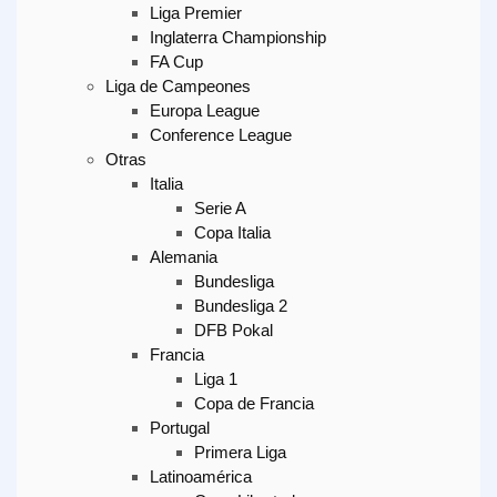
Liga Premier
Inglaterra Championship
FA Cup
Liga de Campeones
Europa League
Conference League
Otras
Italia
Serie A
Copa Italia
Alemania
Bundesliga
Bundesliga 2
DFB Pokal
Francia
Liga 1
Copa de Francia
Portugal
Primera Liga
Latinoamérica