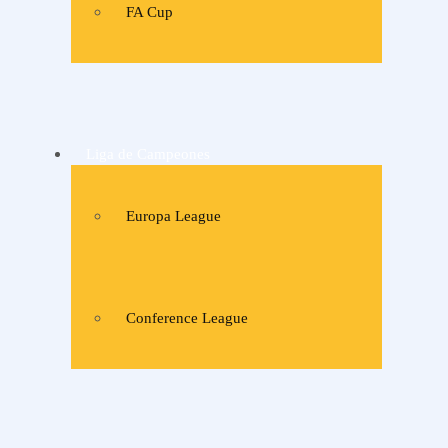
FA Cup
Liga de Campeones
Europa League
Conference League