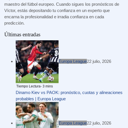
maestro del fútbol europeo. Cuando sigues los pronósticos de
Víctor, estás depositando tu confianza en un experto que
encarna la profesionalidad e irradia confianza en cada
predicción.
Últimas entradas
Europa League
22 julio, 2026
Dinamo Kiev vs PAOK: pronóstico, cuotas y alineaciones
probables | Europa League
Europa League
22 julio, 2026