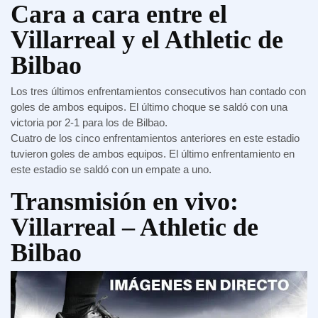
Cara a cara entre el
Villarreal y el Athletic de
Bilbao
Los tres últimos enfrentamientos consecutivos han contado con
goles de ambos equipos. El último choque se saldó con una
victoria por 2-1 para los de Bilbao.
Cuatro de los cinco enfrentamientos anteriores en este estadio
tuvieron goles de ambos equipos. El último enfrentamiento en
este estadio se saldó con un empate a uno.
Transmisión en vivo:
Villarreal – Athletic de
Bilbao