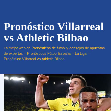
Pronóstico Villarreal
vs Athletic Bilbao
La mejor web de Pronósticos de fútbol y consejos de apuestas
de expertos
>
Pronósticos Fútbol España
>
La Liga
>
Pronóstico Villarreal vs Athletic Bilbao