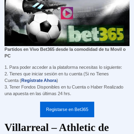
Partidos en Vivo Bet365 desde la comodidad de tu Movil o
PC
1. Para poder acceder a la plataforma necesitas lo siguiente:
2. Tienes que iniciar sesión en tu cuenta (Si no Tienes
Cuenta (
Regístrate Ahora
)
3. Tener Fondos Disponibles en tu Cuenta o Haber Realizado
una apuesta en las últimas 24 hrs.
Registarse en Bet365
Villarreal – Athletic de