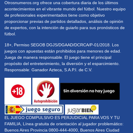
Otrosnumeros.org ofrece una cobertura diaria de los últimos
acontecimientos en el vibrante mundo del fútbol. Nuestro equipo
de profesionales experimentados tiene como objetivo
proporcionar previas de partidos detallados, análisis de opinión
de expertos, con la intención de guiarlo para sus pronósticos de
fútbol.
18+, Permiso SEGOB DGJS/DGAAD/DCRCA/P-01/2018. Los
juegos con apuestas están prohibidos para menores de edad.
Juega de manera responsable. El juego tiene el principal
propósito del entretenimiento, la diversión y el esparcimiento.
Responsable: Ganador Azteca, S.A.P.I. de C.V.
EL JUEGO COMPULSIVO ES PERJUDICIAL PARA VOS Y TU
FAMILIA, Línea gratuita de orientación al jugador problemático:
Buenos Aires Provincia 0800-444-4000, Buenos Aires Ciudad