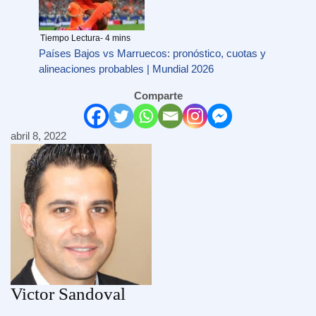
Países Bajos vs Marruecos: pronóstico, cuotas y
alineaciones probables | Mundial 2026
Comparte
abril 8, 2022
Victor Sandoval