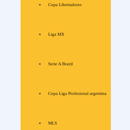
Copa Libertadores
Liga MX
Serie A Brazil
Copa Liga Profesional argentina
MLS