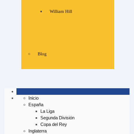
William Hill
Blog
Inicio
España
La Liga
Segunda División
Copa del Rey
Inglaterra