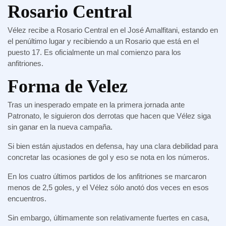
Rosario Central
Vélez recibe a Rosario Central en el José Amalfitani, estando en
el penúltimo lugar y recibiendo a un Rosario que está en el
puesto 17. Es oficialmente un mal comienzo para los
anfitriones.
Forma de Velez
Tras un inesperado empate en la primera jornada ante
Patronato, le siguieron dos derrotas que hacen que Vélez siga
sin ganar en la nueva campaña.
Si bien están ajustados en defensa, hay una clara debilidad para
concretar las ocasiones de gol y eso se nota en los números.
En los cuatro últimos partidos de los anfitriones se marcaron
menos de 2,5 goles, y el Vélez sólo anotó dos veces en esos
encuentros.
Sin embargo, últimamente son relativamente fuertes en casa,