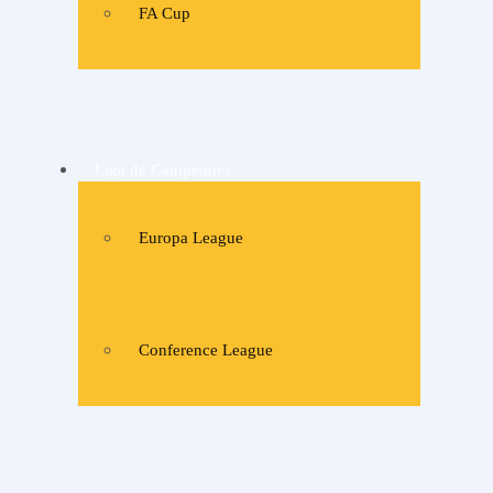
FA Cup
Liga de Campeones
Europa League
Conference League