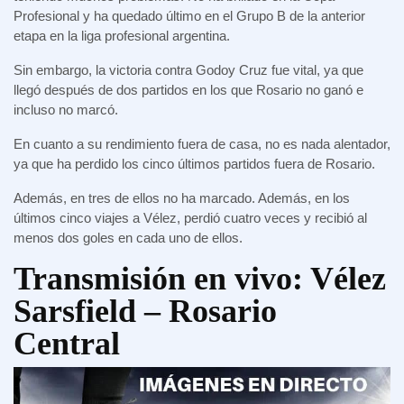
Profesional y ha quedado último en el Grupo B de la anterior
etapa en la liga profesional argentina.
Sin embargo, la victoria contra Godoy Cruz fue vital, ya que
llegó después de dos partidos en los que Rosario no ganó e
incluso no marcó.
En cuanto a su rendimiento fuera de casa, no es nada alentador,
ya que ha perdido los cinco últimos partidos fuera de Rosario.
Además, en tres de ellos no ha marcado. Además, en los
últimos cinco viajes a Vélez, perdió cuatro veces y recibió al
menos dos goles en cada uno de ellos.
Transmisión en vivo: Vélez
Sarsfield – Rosario
Central