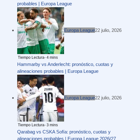
probables | Europa League
Europa League
22 julio, 2026
Hammarby vs Anderlecht: pronóstico, cuotas y
alineaciones probables | Europa League
Europa League
22 julio, 2026
Qarabag vs CSKA Sofía: pronóstico, cuotas y
alineaciones probables | Europa League 2026/27