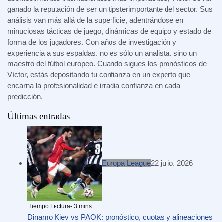
ganado la reputación de ser un tipsterimportante del sector. Sus
análisis van más allá de la superficie, adentrándose en
minuciosas tácticas de juego, dinámicas de equipo y estado de
forma de los jugadores. Con años de investigación y
experiencia a sus espaldas, no es sólo un analista, sino un
maestro del fútbol europeo. Cuando sigues los pronósticos de
Víctor, estás depositando tu confianza en un experto que
encarna la profesionalidad e irradia confianza en cada
predicción.
Últimas entradas
Europa League
22 julio, 2026
Dinamo Kiev vs PAOK: pronóstico, cuotas y alineaciones