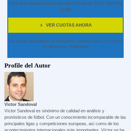
Para este partido Apoyamos una Victoria de Vélez Sarsfield
(1,80)
VER CUOTAS AHORA
Las cuotas presentadas en el pronóstico pueden variar al momento
de verificarlas. (Publicidad)
Profile del Autor
Victor Sandoval
Víctor Sandoval es sinónimo de calidad en análisis y
pronósticos de fútbol. Con un conocimiento incomparable de las
principales ligas y competiciones europeas, así como de los
acontecimientos internacionales más importantes, Víctor se ha