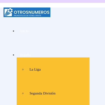
La mejor web de
Pronósticos de fútbol
Inicio
y consejos de apuestas
de expertos
España
La Liga
Segunda División