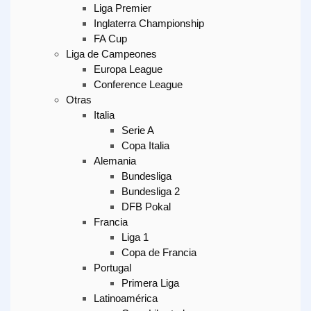
Liga Premier
Inglaterra Championship
FA Cup
Liga de Campeones
Europa League
Conference League
Otras
Italia
Serie A
Copa Italia
Alemania
Bundesliga
Bundesliga 2
DFB Pokal
Francia
Liga 1
Copa de Francia
Portugal
Primera Liga
Latinoamérica