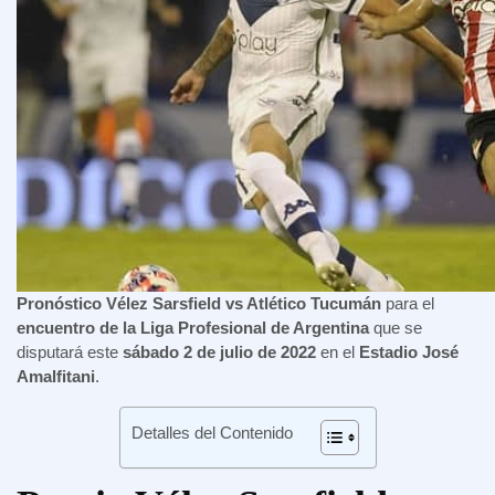
Pronóstico Vélez Sarsfield vs Atlético Tucumán
para el
encuentro de la Liga Profesional de Argentina
que se
disputará este
sábado 2 de julio de 2022
en el
Estadio José
Amalfitani
.
Detalles del Contenido