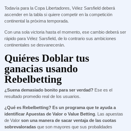
Todavía para la Copa Libertadores, Vélez Sarsfield deberá
ascender en la tabla si quiere competir en la competición
continental la próxima temporada.
Con una sola victoria hasta el momento, ese cambio deberá ser
rápido para Vélez Sarsfield, de lo contrario sus ambiciones
continentales se desvanecerán.
Quiéres Doblar tus
ganacias usando
Rebelbetting
¿Suena demasiado bonito para ser verdad?
Ese es el
resultado promedio real de los usuarios.
¿Qué es Rebelbetting?
Es un programa que te ayuda a
identificar Apuestas de Valor o Value Betting
. Las apuestas
de Valor
son una manera de sacar ventaja de las cuotas
sobrevaloradas
que son mayores que sus probalidades