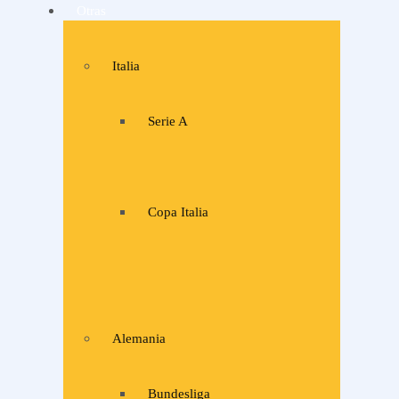
Otras
Italia
Serie A
Copa Italia
Alemania
Bundesliga