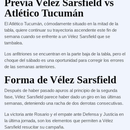
Previa Vélez Sarsfield vs
Atlético Tucumán
El Atlético Tucumán, cómodamente situado en la mitad de la
tabla, quiere continuar su trayectoria ascendente este fin de
semana cuando se enfrente a un Vélez Sarsfield que se
tambalea.
Los anfitriones se encuentran en la parte baja de la tabla, pero el
choque del sábado es una oportunidad para corregir los errores
de las semanas anteriores.
Forma de Vélez Sarsfield
Después de haber pasado apuros al principio de la segunda
fase, Vélez Sarsfield parece haber dado un giro en las últimas
semanas, deteniendo una racha de dos derrotas consecutivas.
La victoria ante Rosario y el empate ante Defensa y Justicia en
la última jornada, son los elementos que permiten a Vélez
Sarsfield resucitar su campaña.