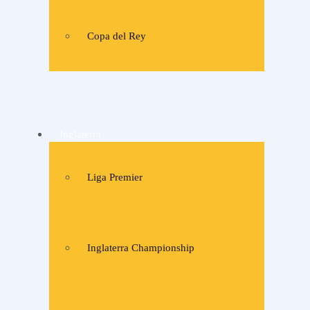
Copa del Rey
Inglaterra
Liga Premier
Inglaterra Championship