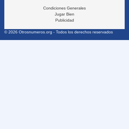
Condiciones Generales
Jugar Bien
Publicidad
© 2026 Otrosnumeros.org - Todos los derechos reservados