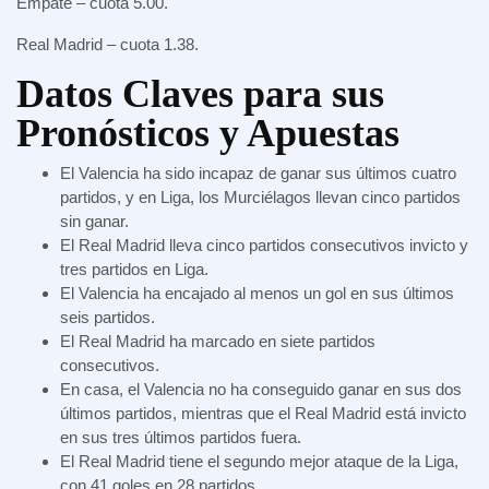
Empate – cuota 5.00.
Real Madrid – cuota 1.38.
Datos Claves para sus
Pronósticos y Apuestas
El Valencia ha sido incapaz de ganar sus últimos cuatro
partidos, y en Liga, los Murciélagos llevan cinco partidos
sin ganar.
El Real Madrid lleva cinco partidos consecutivos invicto y
tres partidos en Liga.
El Valencia ha encajado al menos un gol en sus últimos
seis partidos.
El Real Madrid ha marcado en siete partidos
consecutivos.
En casa, el Valencia no ha conseguido ganar en sus dos
últimos partidos, mientras que el Real Madrid está invicto
en sus tres últimos partidos fuera.
El Real Madrid tiene el segundo mejor ataque de la Liga,
con 41 goles en 28 partidos.