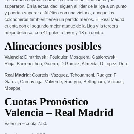
superaron. En la actualidad, siguen al líder de la liga a un punto
y podrían superar al Atlético con una victoria, aunque los
colchoneros también tienen un partido menos. El Real Madrid
cuenta con el segundo mejor ataque de la Liga y la tercera
mejor defensa, con 41 goles a favor y 18 en contra.
Alineaciones posibles
Valencia
: Dimitrievski; Foulquier, Mosquera, Gasiorowski,
Rioja; Barrenechea, Guerra; D Gomez, Almeida, D Lopez; Duro.
Real Madrid
: Courtois; Vazquez, Tchouameni, Rudiger, F
Garcia; Camavinga, Valverde; Rodrygo, Bellingham, Vinicius;
Mbappe.
Cuotas Pronóstico
Valencia – Real Madrid
Valencia – cuota 7.50.