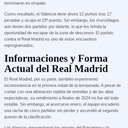
terminaron en empate.
Como resultado, el Valencia tiene ahora 12 puntos tras 17
jornadas y ocupa el 19º puesto. Sin embargo, los murciélagos
aún tienen dos partidos por delante, lo que les brinda la
oportunidad de escapar de la zona de descenso. El partido
contra el Real Madrid es uno de estos encuentros
reprogramados.
Informaciones y Forma
Actual del Real Madrid
El Real Madrid, por su parte, también experimentó
inconsistencia en la primera mitad de la temporada. A pesar de
contar con una alineación repleta de estrellas y de las altas
expectativas, su rendimiento a finales de 2024 no fue del todo
estable. Sin embargo, al acercarse enero, el equipo encadenó
una racha de cinco partidos sin perder y ascendió al segundo
puesto de la clasificación.
Los blancos aprovecharon los errores del Barcelona y lo