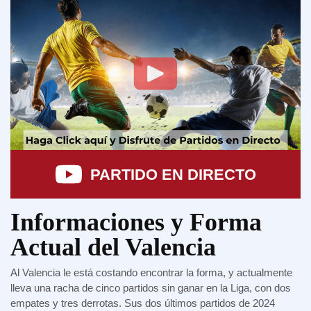
PARTIDO EN DIRECTO
Informaciones y Forma
Actual del Valencia
Al Valencia le está costando encontrar la forma, y actualmente
lleva una racha de cinco partidos sin ganar en la Liga, con dos
empates y tres derrotas. Sus dos últimos partidos de 2024