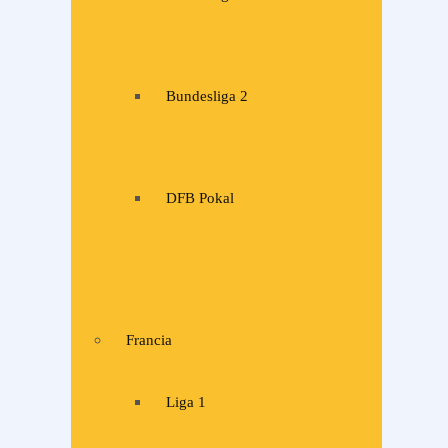
Bundesliga 2
DFB Pokal
Francia
Liga 1