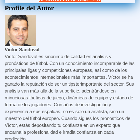
Profile del Autor
Victor Sandoval
Víctor Sandoval es sinónimo de calidad en análisis y
pronósticos de fútbol. Con un conocimiento incomparable de las
principales ligas y competiciones europeas, así como de los
acontecimientos internacionales más importantes, Víctor se ha
ganado la reputación de ser un tipsterimportante del sector. Sus
análisis van más allá de la superficie, adentrándose en
minuciosas tácticas de juego, dinámicas de equipo y estado de
forma de los jugadores. Con años de investigación y
experiencia a sus espaldas, no es sólo un analista, sino un
maestro del fútbol europeo. Cuando sigues los pronósticos de
Víctor, estás depositando tu confianza en un experto que
encarna la profesionalidad e irradia confianza en cada
predicción.