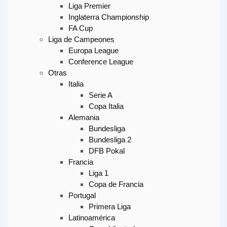
Liga Premier
Inglaterra Championship
FA Cup
Liga de Campeones
Europa League
Conference League
Otras
Italia
Serie A
Copa Italia
Alemania
Bundesliga
Bundesliga 2
DFB Pokal
Francia
Liga 1
Copa de Francia
Portugal
Primera Liga
Latinoamérica