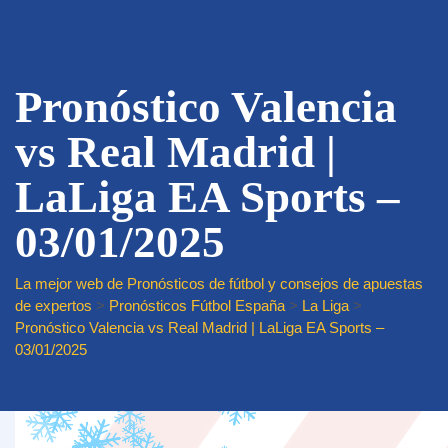
Pronóstico Valencia
vs Real Madrid |
LaLiga EA Sports –
03/01/2025
La mejor web de Pronósticos de fútbol y consejos de apuestas
de expertos
>
Pronósticos Fútbol España
>
La Liga
>
Pronóstico Valencia vs Real Madrid | LaLiga EA Sports –
03/01/2025