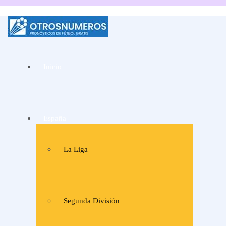
La mejor web de
Pronósticos de fútbol
Inicio
y consejos de apuestas
de expertos
España
La Liga
Segunda División