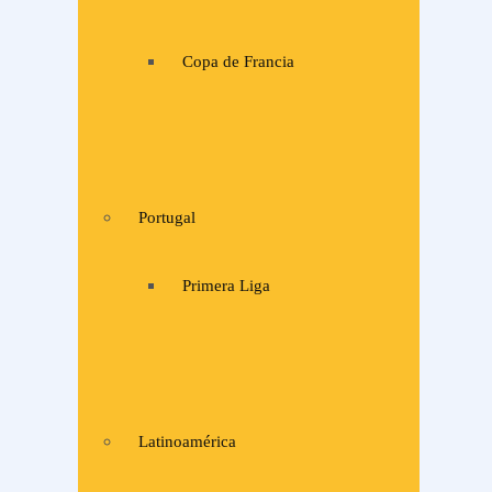
Copa de Francia
Portugal
Primera Liga
Latinoamérica