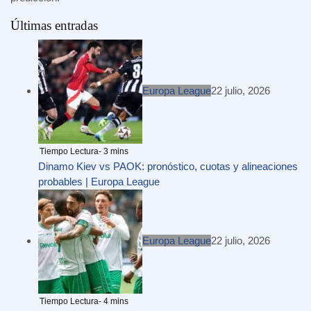
Últimas entradas
Europa League
22 julio, 2026
Dinamo Kiev vs PAOK: pronóstico, cuotas y alineaciones
probables | Europa League
Europa League
22 julio, 2026