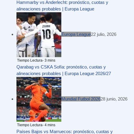
Hammarby vs Anderlecht: pronóstico, cuotas y
alineaciones probables | Europa League
Europa League
22 julio, 2026
Qarabag vs CSKA Sofía: pronóstico, cuotas y
alineaciones probables | Europa League 2026/27
Mundial Futbol 2026
28 junio, 2026
Países Bajos vs Marruecos: pronóstico, cuotas y