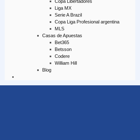
Copa Libertadores
Liga MX
Serie A Brazil
Copa Liga Profesional argentina
MLS
Casas de Apuestas
Bet365
Betsson
Codere
William Hill
Blog