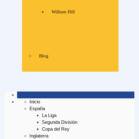
William Hill
Blog
Inicio
España
La Liga
Segunda División
Copa del Rey
Inglaterra