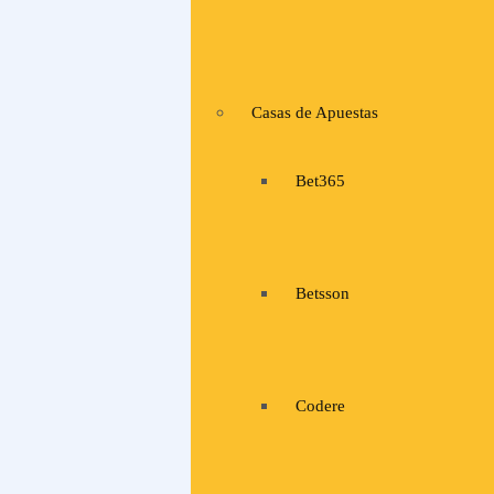
Casas de Apuestas
Bet365
Betsson
Codere