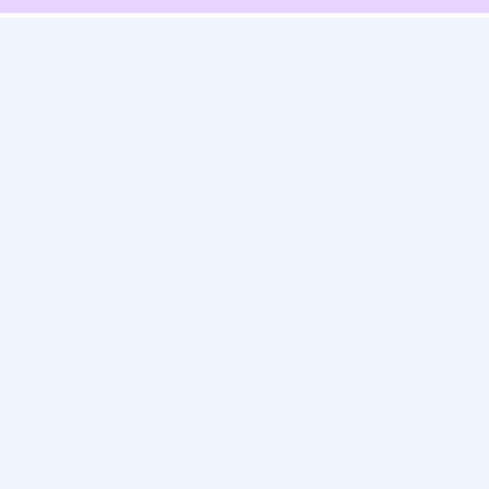
 consejos de apuestas