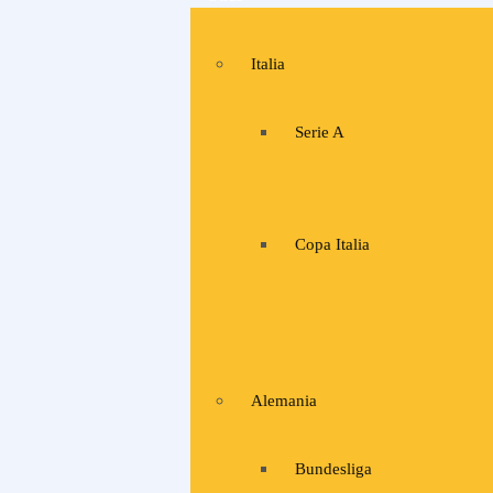
Italia
Serie A
Copa Italia
Alemania
Bundesliga