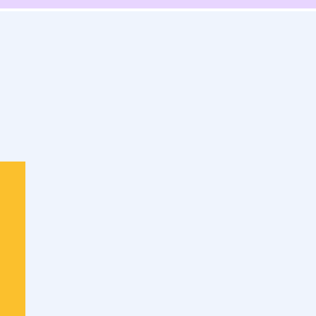
Pronósticos de fútbol y