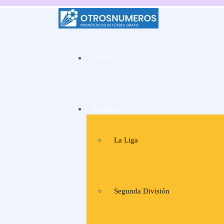
La mejor web de 
de expertos
Inicio
España
La Liga
Segunda División