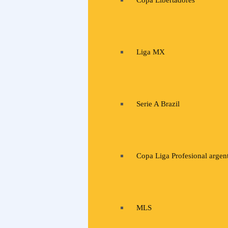
Copa Libertadores
Liga MX
Serie A Brazil
Copa Liga Profesional argen
MLS