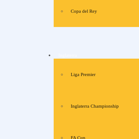
Copa del Rey
Inglaterra
Liga Premier
Inglaterra Championship
FA Cup