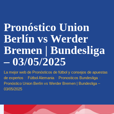
Pronóstico Union
Berlín vs Werder
Bremen | Bundesliga
– 03/05/2025
La mejor web de Pronósticos de fútbol y consejos de apuestas
de expertos
>
Fútbol Alemania
>
Pronosticos Bundesliga
>
Pronóstico Union Berlín vs Werder Bremen | Bundesliga –
03/05/2025