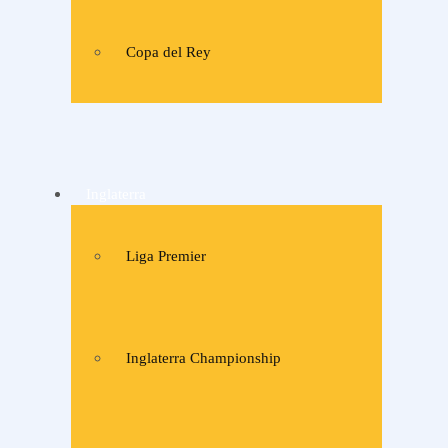
Copa del Rey
Inglaterra
Liga Premier
Inglaterra Championship