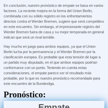
En conclusión, nuestro pronóstico de empate se basa en varios
factores. La reciente mejora en la forma del Union Berlin,
combinada con su sólido registro en los enfrentamientos
directos contra el Werder Bremen, sugiere que será competitivo
en este encuentro. Sin embargo, el impresionante registro del
Werder Bremen fuera de casa y su mejor temporada en general
indican que será un rival temible.
Hay mucho en juego para ambos equipos, ya que el Union
Berlin lucha por la permanencia y el Werder Bremen por la
clasificación europea. Es probable que esta tensión dé lugar a
un partido muy disputado, en el que ambos equipos podrían
conformarse con un punto. Teniendo en cuenta estas
consideraciones, el empate parece ser el resultado más
probable, por lo que es nuestro pronóstico recomendado para
este encuentro de la Bundesliga.
Pronóstico:
Empate