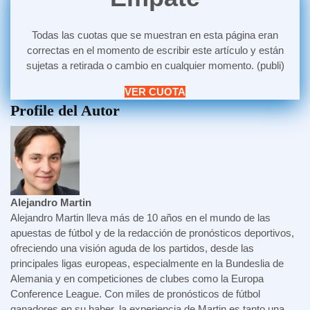
Todas las cuotas que se muestran en esta página eran
correctas en el momento de escribir este artículo y están
sujetas a retirada o cambio en cualquier momento. (publi)
VER CUOTA
Profile del Autor
Alejandro Martin
Alejandro Martin lleva más de 10 años en el mundo de las
apuestas de fútbol y de la redacción de pronósticos deportivos,
ofreciendo una visión aguda de los partidos, desde las
principales ligas europeas, especialmente en la Bundeslia de
Alemania y en competiciones de clubes como la Europa
Conference League. Con miles de pronósticos de fútbol
ganadores en su haber, la experiencia de Martin es tanto una