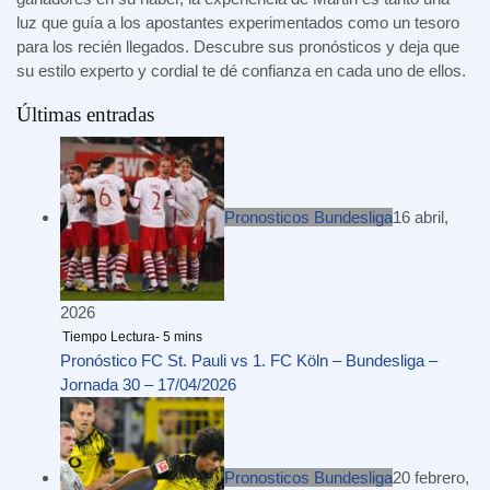
luz que guía a los apostantes experimentados como un tesoro
para los recién llegados. Descubre sus pronósticos y deja que
su estilo experto y cordial te dé confianza en cada uno de ellos.
Últimas entradas
Pronosticos Bundesliga
16 abril,
2026
Pronóstico FC St. Pauli vs 1. FC Köln – Bundesliga –
Jornada 30 – 17/04/2026
Pronosticos Bundesliga
20 febrero,