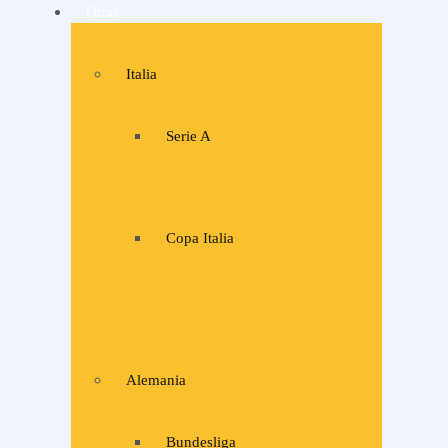
Otras
Italia
Serie A
Copa Italia
Alemania
Bundesliga