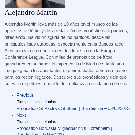
Alejandro Martin
Alejandro Martin lleva más de 10 años en el mundo de las
apuestas de fútbol y de la redacción de pronósticos deportivos,
ofreciendo una visión aguda de los partidos, desde las
principales ligas europeas, especialmente en la Bundeslia de
Alemania y en competiciones de clubes como la Europa
Conference League. Con miles de pronósticos de fútbol
ganadores en su haber, la experiencia de Martin es tanto una
luz que guía a los apostantes experimentados como un tesoro
para los recién llegados. Descubre sus pronósticos y deja que
su estilo experto y cordial te dé confianza en cada uno de ellos.
Previous
Pronóstico St Pauli vs Stuttgart | Bundesliga – 03/05/2025
Next
Pronóstico Borussia M’gladbach vs Hoffenheim |
Bundesliga – 03/05/2025