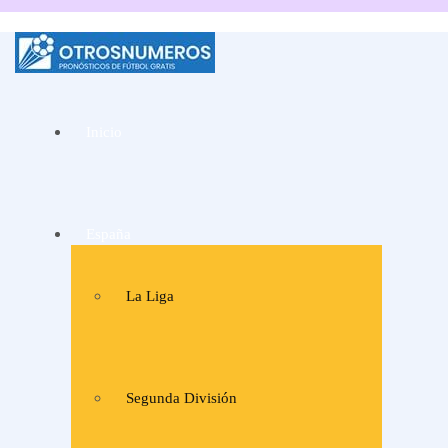
La mejor web de
Pronósticos de fútbol
Inicio
y consejos de apuestas
de expertos
España
La Liga
Segunda División