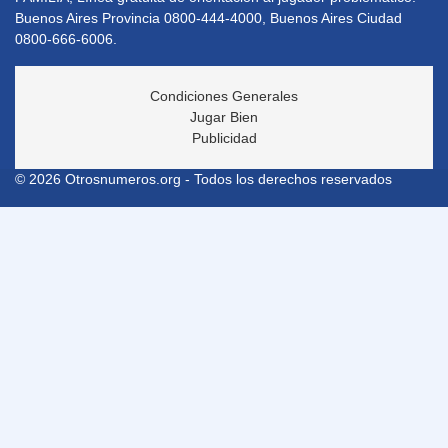
Buenos Aires Provincia 0800-444-4000, Buenos Aires Ciudad
0800-666-6006.
Condiciones Generales
Jugar Bien
Publicidad
© 2026 Otrosnumeros.org - Todos los derechos reservados