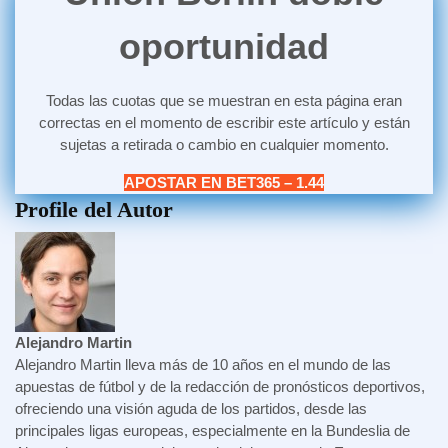
oportunidad
Todas las cuotas que se muestran en esta página eran
correctas en el momento de escribir este artículo y están
sujetas a retirada o cambio en cualquier momento.
APOSTAR EN BET365 – 1.44
Profile del Autor
Alejandro Martin
Alejandro Martin lleva más de 10 años en el mundo de las
apuestas de fútbol y de la redacción de pronósticos deportivos,
ofreciendo una visión aguda de los partidos, desde las
principales ligas europeas, especialmente en la Bundeslia de