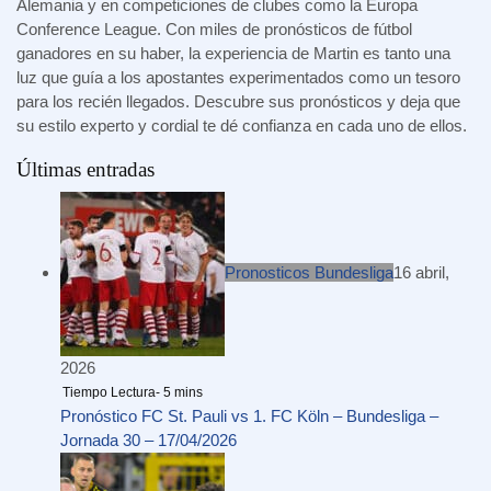
Alemania y en competiciones de clubes como la Europa
Conference League. Con miles de pronósticos de fútbol
ganadores en su haber, la experiencia de Martin es tanto una
luz que guía a los apostantes experimentados como un tesoro
para los recién llegados. Descubre sus pronósticos y deja que
su estilo experto y cordial te dé confianza en cada uno de ellos.
Últimas entradas
Pronosticos Bundesliga
16 abril,
2026
Pronóstico FC St. Pauli vs 1. FC Köln – Bundesliga –
Jornada 30 – 17/04/2026