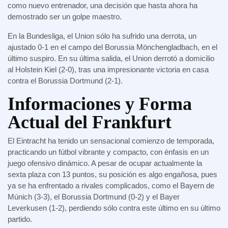
como nuevo entrenador, una decisión que hasta ahora ha
demostrado ser un golpe maestro.
En la Bundesliga, el Union sólo ha sufrido una derrota, un
ajustado 0-1 en el campo del Borussia Mönchengladbach, en el
último suspiro. En su última salida, el Union derrotó a domicilio
al Holstein Kiel (2-0), tras una impresionante victoria en casa
contra el Borussia Dortmund (2-1).
Informaciones y Forma
Actual del Frankfurt
El Eintracht ha tenido un sensacional comienzo de temporada,
practicando un fútbol vibrante y compacto, con énfasis en un
juego ofensivo dinámico. A pesar de ocupar actualmente la
sexta plaza con 13 puntos, su posición es algo engañosa, pues
ya se ha enfrentado a rivales complicados, como el Bayern de
Múnich (3-3), el Borussia Dortmund (0-2) y el Bayer
Leverkusen (1-2), perdiendo sólo contra este último en su último
partido.