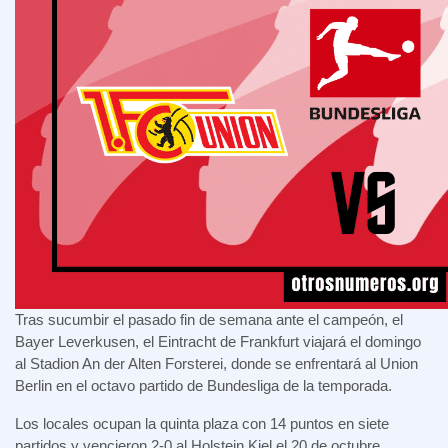
Tras sucumbir el pasado fin de semana ante el campeón, el
Bayer Leverkusen, el Eintracht de Frankfurt viajará el domingo
al Stadion An der Alten Forsterei, donde se enfrentará al Union
Berlin en el octavo partido de Bundesliga de la temporada.
Los locales ocupan la quinta plaza con 14 puntos en siete
partidos y vencieron 2-0 al Holstein Kiel el 20 de octubre,