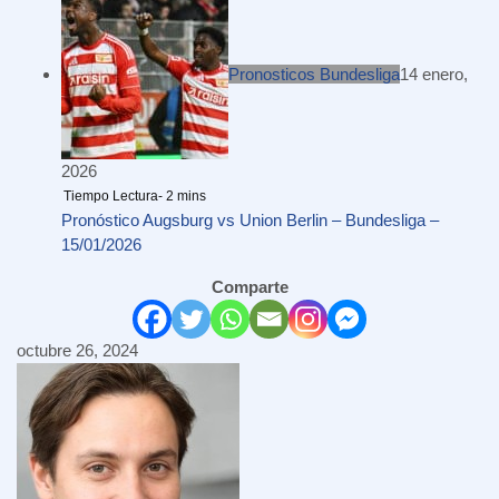
Pronosticos Bundesliga
14 enero,
2026
Pronóstico Augsburg vs Union Berlin – Bundesliga –
15/01/2026
Comparte
octubre 26, 2024