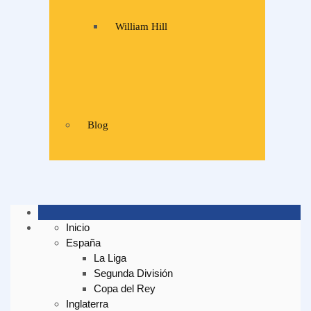
William Hill
Blog
Inicio
España
La Liga
Segunda División
Copa del Rey
Inglaterra