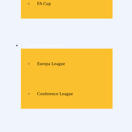
FA Cup
Liga de Campeones
Europa League
Conference League