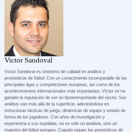
Victor Sandoval
Víctor Sandoval es sinónimo de calidad en análisis y
pronósticos de fútbol. Con un conocimiento incomparable de las
principales ligas y competiciones europeas, así como de los
acontecimientos internacionales más importantes, Víctor se ha
ganado la reputación de ser un tipsterimportante del sector. Sus
análisis van más allá de la superficie, adentrándose en
minuciosas tácticas de juego, dinámicas de equipo y estado de
forma de los jugadores. Con años de investigación y
experiencia a sus espaldas, no es sólo un analista, sino un
maestro del fútbol europeo. Cuando sigues los pronósticos de