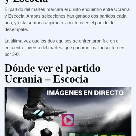
El partido del martes marcará el quinto encuentro entre Ucrania
y Escocia. Ambas selecciones han ganado dos partidos cada
una, y esta semana aspiran a la victoria en el partido de
desempate.
La última vez que los dos equipos se enfrentaron fue en el
encuentro inverso del martes, que ganaron los Tartan Terriers
por 3-0.
Dónde ver el partido
Ucrania – Escocia