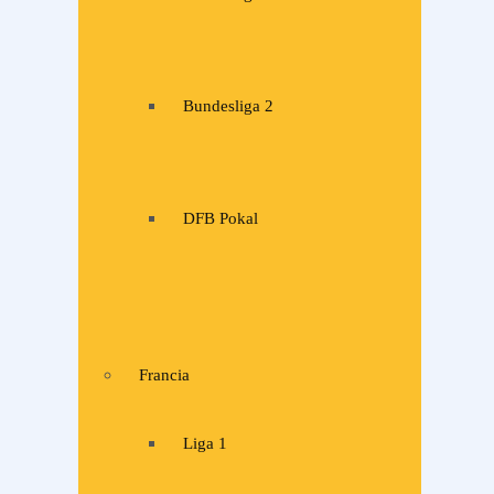
Bundesliga 2
DFB Pokal
Francia
Liga 1