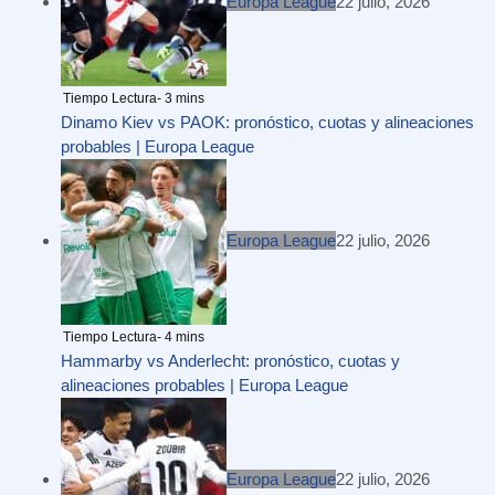
Europa League
22 julio, 2026
Dinamo Kiev vs PAOK: pronóstico, cuotas y alineaciones
probables | Europa League
Europa League
22 julio, 2026
Hammarby vs Anderlecht: pronóstico, cuotas y
alineaciones probables | Europa League
Europa League
22 julio, 2026