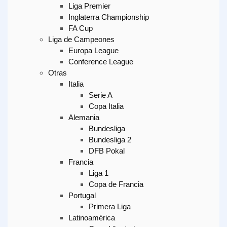
Liga Premier
Inglaterra Championship
FA Cup
Liga de Campeones
Europa League
Conference League
Otras
Italia
Serie A
Copa Italia
Alemania
Bundesliga
Bundesliga 2
DFB Pokal
Francia
Liga 1
Copa de Francia
Portugal
Primera Liga
Latinoamérica