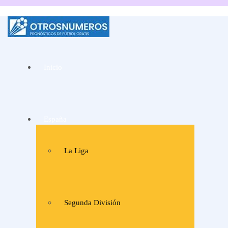
La mejor web de
Pronósticos de fútbol
Inicio
y consejos de apuestas
de expertos
España
La Liga
Segunda División