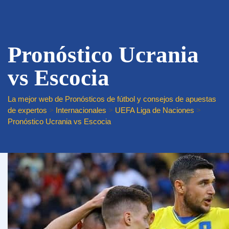
Pronóstico Ucrania
vs Escocia
La mejor web de Pronósticos de fútbol y consejos de apuestas
de expertos
>
Internacionales
>
UEFA Liga de Naciones
>
Pronóstico Ucrania vs Escocia