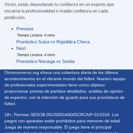
Víctor, estás depositando tu confianza en un experto que
encarna la profesionalidad e irradia confianza en cada
predicción.
Previous
Pronóstico Suiza vs República Checa
Next
Pronóstico Noruega vs Serbia
Otrosnumeros.org ofrece una cobertura diaria de los últimos
acontecimientos en el vibrante mundo del fútbol. Nuestro equipo
de profesionales experimentados tiene como objetivo
proporcionar previas de partidos detallados, análisis de opinión
de expertos, con la intención de guiarlo para sus pronósticos de
fútbol.
18+, Permiso SEGOB DGJS/DGAAD/DCRCA/P-01/2018. Los
juegos con apuestas están prohibidos para menores de edad.
Juega de manera responsable. El juego tiene el principal