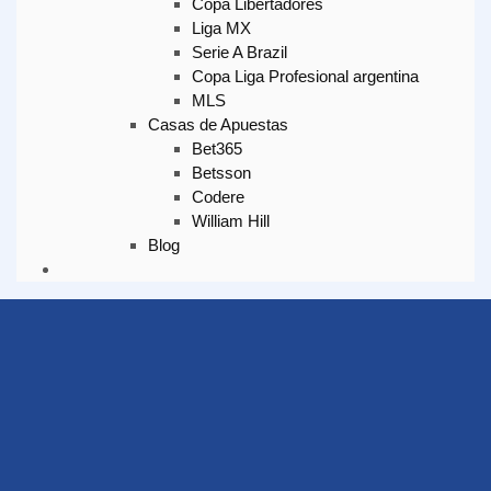
Copa Libertadores
Liga MX
Serie A Brazil
Copa Liga Profesional argentina
MLS
Casas de Apuestas
Bet365
Betsson
Codere
William Hill
Blog