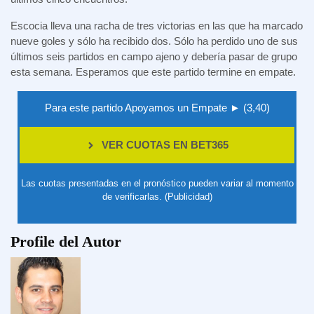
Escocia lleva una racha de tres victorias en las que ha marcado
nueve goles y sólo ha recibido dos. Sólo ha perdido uno de sus
últimos seis partidos en campo ajeno y debería pasar de grupo
esta semana. Esperamos que este partido termine en empate.
Para este partido Apoyamos un Empate ► (3,40)
VER CUOTAS EN BET365
Las cuotas presentadas en el pronóstico pueden variar al momento
de verificarlas. (Publicidad)
Profile del Autor