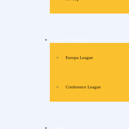
Liga de Campeones
Europa League
Conference League
Otras