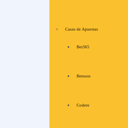
Casas de Apuestas
Bet365
Betsson
Codere