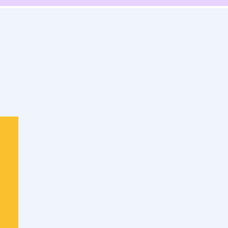
Pronósticos de fútbol y