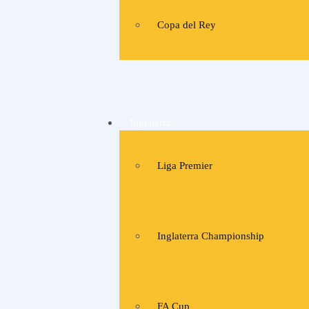
Copa del Rey
Inglaterra
Liga Premier
Inglaterra Championship
FA Cup