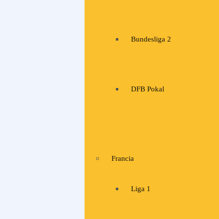
Bundesliga 2
DFB Pokal
Francia
Liga 1