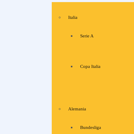
Italia
Serie A
Copa Italia
Alemania
Bundesliga