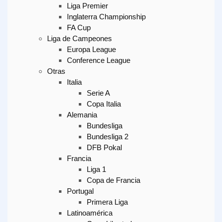
Liga Premier
Inglaterra Championship
FA Cup
Liga de Campeones
Europa League
Conference League
Otras
Italia
Serie A
Copa Italia
Alemania
Bundesliga
Bundesliga 2
DFB Pokal
Francia
Liga 1
Copa de Francia
Portugal
Primera Liga
Latinoamérica