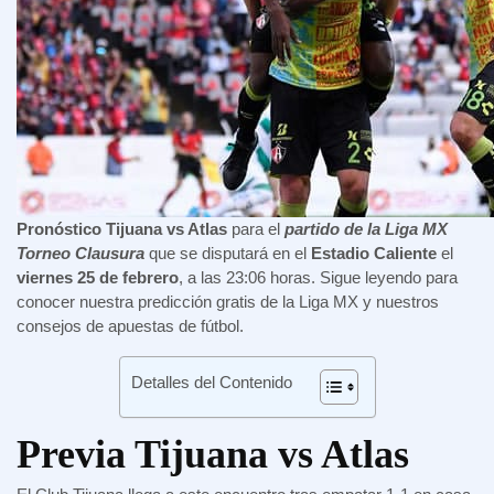
Pronóstico Tijuana vs Atlas
para el
partido de la Liga MX
Torneo Clausura
que se disputará en el
Estadio Caliente
el
viernes 25 de febrero
, a las 23:06 horas. Sigue leyendo para
conocer nuestra predicción gratis de la Liga MX y nuestros
consejos de apuestas de fútbol.
Detalles del Contenido
Previa Tijuana vs Atlas