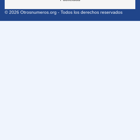
© 2026 Otrosnumeros.org - Todos los derechos reservados