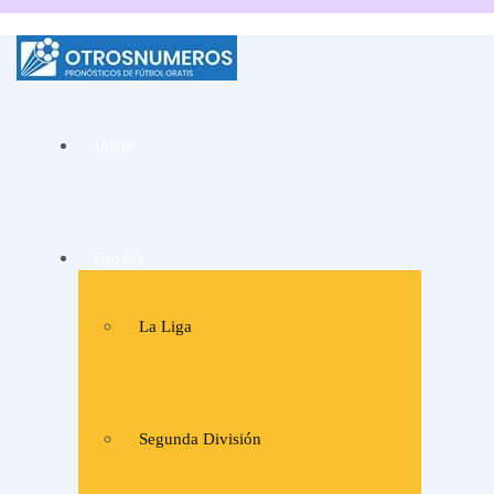
La mejor web de
Pronósticos de fútbol
Inicio
y consejos de apuestas
de expertos
España
La Liga
Segunda División