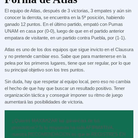
El equipo de Atlas, después de 3 victorias, 3 empates y aún sin
conocer la derrota, se encuentra en la 5ª posición, habiendo
ganado 12 puntos. En el último partido, empató con Pumas
UNAM en casa por (0-0), luego de que en el partido anterior
empatara de visitante, en un partido contra Puebla, por (1-1).
Atlas es uno de los dos equipos que sigue invicto en el Clausura
y no pretende cambiar eso. Sabe que para mantenerse en la
pelea por los primeros lugares, tiene que ser regular, por lo que
su principal objetivo son los tres puntos.
Sin duda, hay que respetar al equipo local, pero eso no cambia
el hecho de que hay que buscar un resultado positivo. Tener
organización táctica y conseguir imponer su ritmo de juego
aumentará las posibilidades de victoria.
¿Quieres MAXIMIZAR las ganancias de tus
pronósticos? Si tu respuesta ha sido AFIRMATIVA,
nuestra RECOMENDACION es que te REGISTRES EN