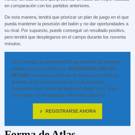
en comparación con los partidos anteriores.
De esta manera, tendrá que priorizar un plan de juego en el que
pueda mantener la posesión del balón y no dar oportunidades a
su rival. Por supuesto, puede conseguir un resultado positivo,
pero tendrá que desplegarse en el campo durante los noventa
minutos.
No te pierdas la oportunidad de aprovechar las mejores
cuotas para tus pronósticos.
REGISTRATE HOY EN
BET365
y comienza a disfutar de todos sus beneficios.
Además te ofrecen la opción de crear Apuestas
Personalizadas, Oferta de pago anticipado con 2 goles
de ventaja, Cerrar apuesta, entre otras opciones.
REGISTRARSE AHORA
Forma de Atlas