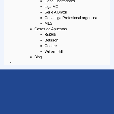
Copa Libertadores
Liga MX
Serie A Brazil
Copa Liga Profesional argentina
MLS
Casas de Apuestas
Bet365
Betsson
Codere
William Hill
Blog