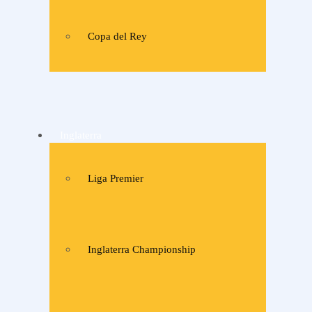
Copa del Rey
Inglaterra
Liga Premier
Inglaterra Championship