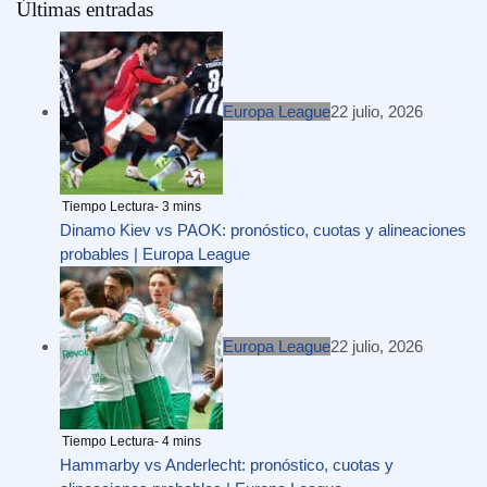
Últimas entradas
Europa League
22 julio, 2026
Dinamo Kiev vs PAOK: pronóstico, cuotas y alineaciones
probables | Europa League
Europa League
22 julio, 2026
Hammarby vs Anderlecht: pronóstico, cuotas y