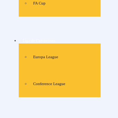
FA Cup
Liga de Campeones
Europa League
Conference League