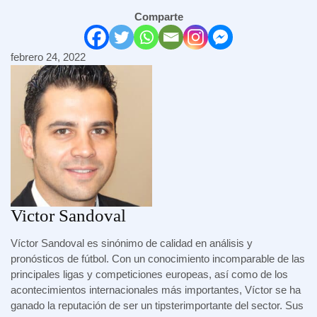
Comparte
febrero 24, 2022
Victor Sandoval
Víctor Sandoval es sinónimo de calidad en análisis y
pronósticos de fútbol. Con un conocimiento incomparable de las
principales ligas y competiciones europeas, así como de los
acontecimientos internacionales más importantes, Víctor se ha
ganado la reputación de ser un tipsterimportante del sector. Sus