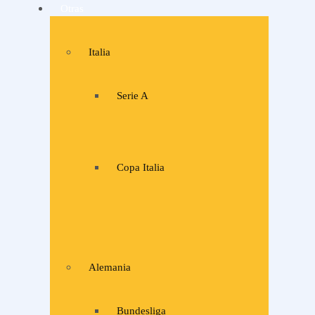
Otras
Italia
Serie A
Copa Italia
Alemania
Bundesliga