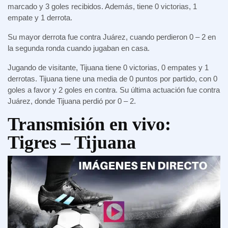
marcado y 3 goles recibidos. Además, tiene 0 victorias, 1
empate y 1 derrota.
Su mayor derrota fue contra Juárez, cuando perdieron 0 – 2 en
la segunda ronda cuando jugaban en casa.
Jugando de visitante, Tijuana tiene 0 victorias, 0 empates y 1
derrotas. Tijuana tiene una media de 0 puntos por partido, con 0
goles a favor y 2 goles en contra. Su última actuación fue contra
Juárez, donde Tijuana perdió por 0 – 2.
Transmisión en vivo:
Tigres – Tijuana