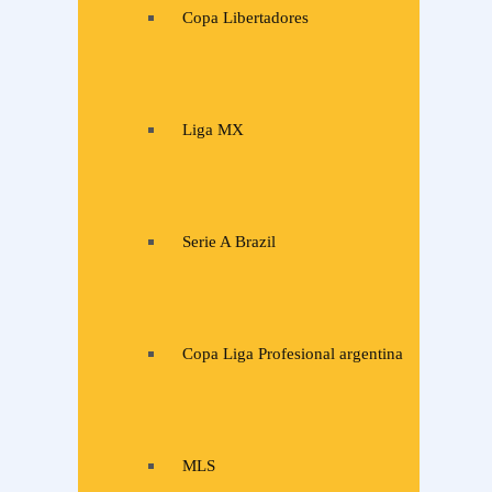
Copa Libertadores
Liga MX
Serie A Brazil
Copa Liga Profesional argentina
MLS