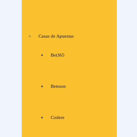
Casas de Apuestas
Bet365
Betsson
Codere