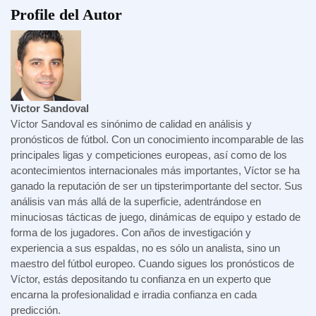
Profile del Autor
Victor Sandoval
Víctor Sandoval es sinónimo de calidad en análisis y
pronósticos de fútbol. Con un conocimiento incomparable de las
principales ligas y competiciones europeas, así como de los
acontecimientos internacionales más importantes, Víctor se ha
ganado la reputación de ser un tipsterimportante del sector. Sus
análisis van más allá de la superficie, adentrándose en
minuciosas tácticas de juego, dinámicas de equipo y estado de
forma de los jugadores. Con años de investigación y
experiencia a sus espaldas, no es sólo un analista, sino un
maestro del fútbol europeo. Cuando sigues los pronósticos de
Víctor, estás depositando tu confianza en un experto que
encarna la profesionalidad e irradia confianza en cada
predicción.