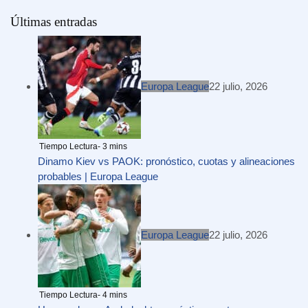
Últimas entradas
Europa League
22 julio, 2026
Dinamo Kiev vs PAOK: pronóstico, cuotas y alineaciones
probables | Europa League
Europa League
22 julio, 2026