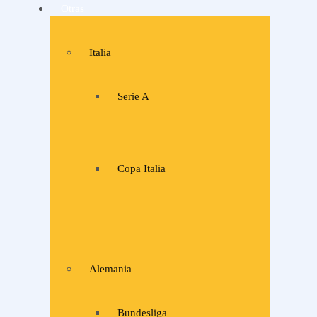
Otras
Italia
Serie A
Copa Italia
Alemania
Bundesliga