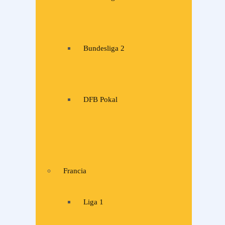
Bundesliga 2
DFB Pokal
Francia
Liga 1