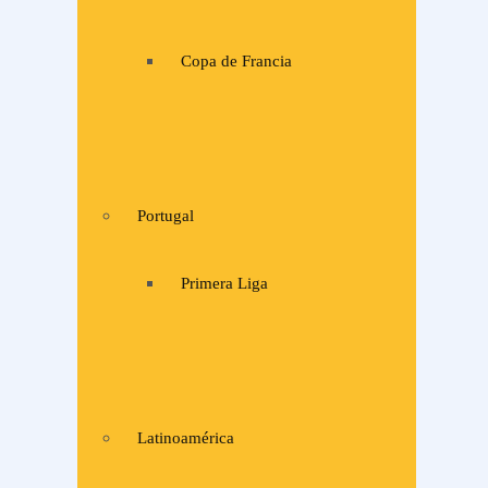
Copa de Francia
Portugal
Primera Liga
Latinoamérica