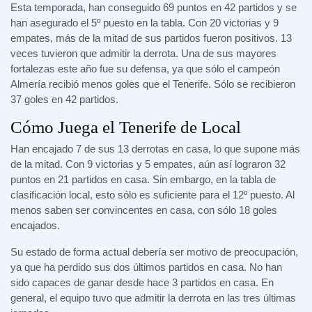
Esta temporada, han conseguido 69 puntos en 42 partidos y se
han asegurado el 5º puesto en la tabla. Con 20 victorias y 9
empates, más de la mitad de sus partidos fueron positivos. 13
veces tuvieron que admitir la derrota. Una de sus mayores
fortalezas este año fue su defensa, ya que sólo el campeón
Almería recibió menos goles que el Tenerife. Sólo se recibieron
37 goles en 42 partidos.
Cómo Juega el Tenerife de Local
Han encajado 7 de sus 13 derrotas en casa, lo que supone más
de la mitad. Con 9 victorias y 5 empates, aún así lograron 32
puntos en 21 partidos en casa. Sin embargo, en la tabla de
clasificación local, esto sólo es suficiente para el 12º puesto. Al
menos saben ser convincentes en casa, con sólo 18 goles
encajados.
Su estado de forma actual debería ser motivo de preocupación,
ya que ha perdido sus dos últimos partidos en casa. No han
sido capaces de ganar desde hace 3 partidos en casa. En
general, el equipo tuvo que admitir la derrota en las tres últimas