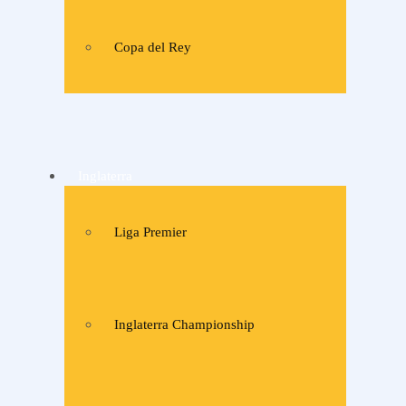
Copa del Rey
Inglaterra
Liga Premier
Inglaterra Championship