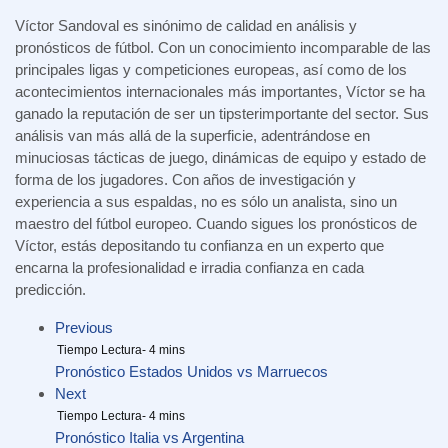
Víctor Sandoval es sinónimo de calidad en análisis y
pronósticos de fútbol. Con un conocimiento incomparable de las
principales ligas y competiciones europeas, así como de los
acontecimientos internacionales más importantes, Víctor se ha
ganado la reputación de ser un tipsterimportante del sector. Sus
análisis van más allá de la superficie, adentrándose en
minuciosas tácticas de juego, dinámicas de equipo y estado de
forma de los jugadores. Con años de investigación y
experiencia a sus espaldas, no es sólo un analista, sino un
maestro del fútbol europeo. Cuando sigues los pronósticos de
Víctor, estás depositando tu confianza en un experto que
encarna la profesionalidad e irradia confianza en cada
predicción.
Previous
Pronóstico Estados Unidos vs Marruecos
Next
Pronóstico Italia vs Argentina