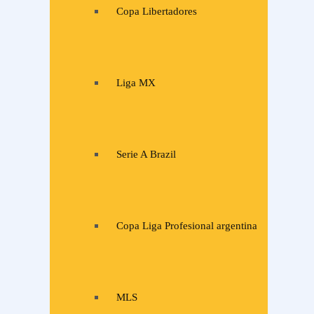
Copa Libertadores
Liga MX
Serie A Brazil
Copa Liga Profesional argentina
MLS