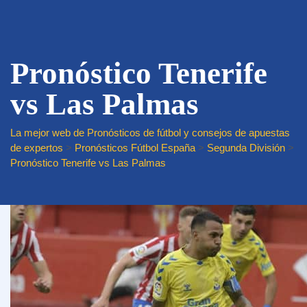
Pronóstico Tenerife
vs Las Palmas
La mejor web de Pronósticos de fútbol y consejos de apuestas
de expertos
>
Pronósticos Fútbol España
>
Segunda División
>
Pronóstico Tenerife vs Las Palmas