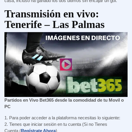
casa, incluso ha ganado los dos últimos sin encajar un gol.
Transmisión en vivo:
Tenerife – Las Palmas
Partidos en Vivo Bet365 desde la comodidad de tu Movil o
PC
1. Para poder acceder a la plataforma necesitas lo siguiente:
2. Tienes que iniciar sesión en tu cuenta (Si no Tienes
Cuenta (
Regístrate Ahora
)