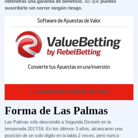
obtendrás una garantía de beneficio
, así que
puedes
suscribirte sin correr ningún riesgo
.
REGISTARSE EN REBELBETTING
Forma de Las Palmas
Las Palmas sólo descendió a Segunda División en la
temporada 2017/18. En los últimos 3 años, alcanzaron una
posición de un solo dígito en la tabla 2 veces, pero nunca