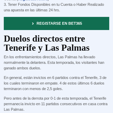
3. Tener Fondos Disponibles en tu Cuenta o Haber Realizado
una apuesta en las últimas 24 hrs.
REGISTARSE EN BET365
Duelos directos entre
Tenerife y Las Palmas
En los enfrentamientos directos, Las Palmas ha llevado
normalmente la delantera. Esta temporada, los visitantes han
ganado ambos duelos.
En general, están invictos en 6 partidos contra el Tenerife, 3 de
los cuales terminaron en empate. 4 de estos últimos 6 duelos
terminaron con menos de 2,5 goles.
Pero antes de la derrota por 0-1 de esta temporada, el Tenerife
permanecía invicto en 11 partidos consecutivos en casa contra
Las Palmas.