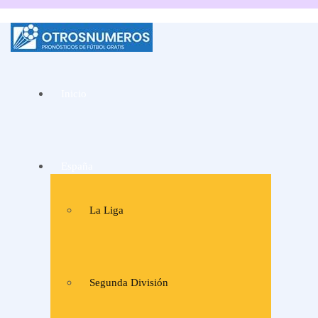
La mejor web de
Pronósticos de fútbol
Inicio
y consejos de apuestas
de expertos
España
La Liga
Segunda División