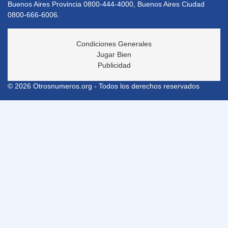
Buenos Aires Provincia 0800-444-4000, Buenos Aires Ciudad
0800-666-6006.
Condiciones Generales
Jugar Bien
Publicidad
© 2026 Otrosnumeros.org - Todos los derechos reservados