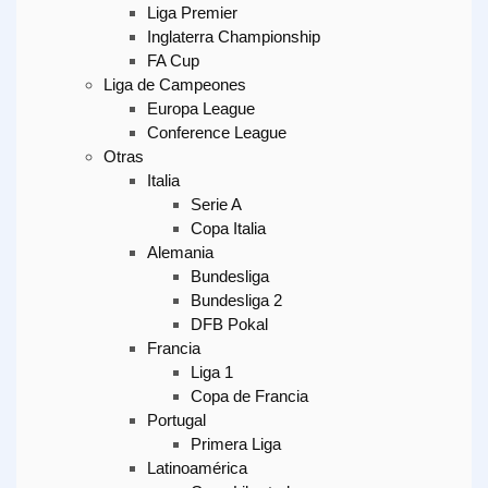
Liga Premier
Inglaterra Championship
FA Cup
Liga de Campeones
Europa League
Conference League
Otras
Italia
Serie A
Copa Italia
Alemania
Bundesliga
Bundesliga 2
DFB Pokal
Francia
Liga 1
Copa de Francia
Portugal
Primera Liga
Latinoamérica