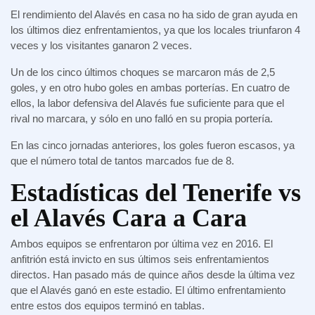
El rendimiento del Alavés en casa no ha sido de gran ayuda en
los últimos diez enfrentamientos, ya que los locales triunfaron 4
veces y los visitantes ganaron 2 veces.
Un de los cinco últimos choques se marcaron más de 2,5
goles, y en otro hubo goles en ambas porterías. En cuatro de
ellos, la labor defensiva del Alavés fue suficiente para que el
rival no marcara, y sólo en uno falló en su propia portería.
En las cinco jornadas anteriores, los goles fueron escasos, ya
que el número total de tantos marcados fue de 8.
Estadísticas del Tenerife vs
el Alavés Cara a Cara
Ambos equipos se enfrentaron por última vez en 2016. El
anfitrión está invicto en sus últimos seis enfrentamientos
directos. Han pasado más de quince años desde la última vez
que el Alavés ganó en este estadio. El último enfrentamiento
entre estos dos equipos terminó en tablas.