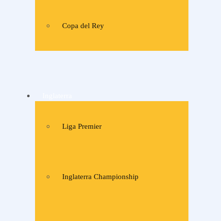
Copa del Rey
Inglaterra
Liga Premier
Inglaterra Championship