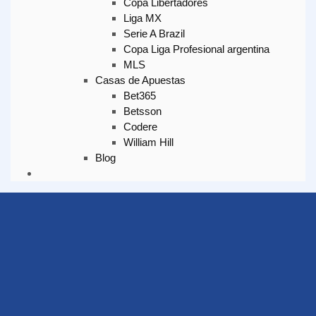
Copa Libertadores
Liga MX
Serie A Brazil
Copa Liga Profesional argentina
MLS
Casas de Apuestas
Bet365
Betsson
Codere
William Hill
Blog