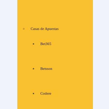
Casas de Apuestas
Bet365
Betsson
Codere