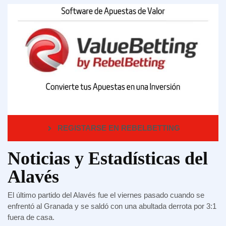
REGISTARSE EN REBELBETTING
Noticias y Estadísticas del
Alavés
El último partido del Alavés fue el viernes pasado cuando se
enfrentó al Granada y se saldó con una abultada derrota por 3:1
fuera de casa.