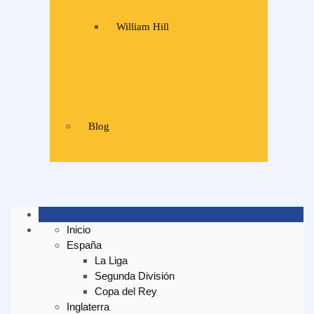
William Hill
Blog
Inicio
España
La Liga
Segunda División
Copa del Rey
Inglaterra