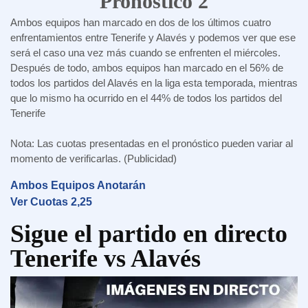
Pronóstico 2
Ambos equipos han marcado en dos de los últimos cuatro
enfrentamientos entre Tenerife y Alavés y podemos ver que ese
será el caso una vez más cuando se enfrenten el miércoles.
Después de todo, ambos equipos han marcado en el 56% de
todos los partidos del Alavés en la liga esta temporada, mientras
que lo mismo ha ocurrido en el 44% de todos los partidos del
Tenerife
Nota: Las cuotas presentadas en el pronóstico pueden variar al
momento de verificarlas. (Publicidad)
Ambos Equipos Anotarán
Ver Cuotas 2,25
Sigue el partido en directo
Tenerife vs Alavés