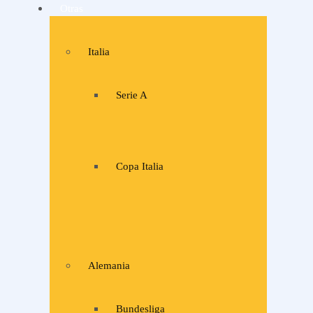
Otras
Italia
Serie A
Copa Italia
Alemania
Bundesliga