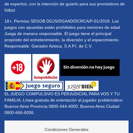
de expertos, con la intención de guiarlo para sus pronósticos de
fútbol.
18+, Permiso SEGOB DGJS/DGAAD/DCRCA/P-01/2018. Los
juegos con apuestas están prohibidos para menores de edad.
Juega de manera responsable. El juego tiene el principal
propósito del entretenimiento, la diversión y el esparcimiento.
Responsable: Ganador Azteca, S.A.P.I. de C.V.
EL JUEGO COMPULSIVO ES PERJUDICIAL PARA VOS Y TU
FAMILIA, Línea gratuita de orientación al jugador problemático:
Buenos Aires Provincia 0800-444-4000, Buenos Aires Ciudad
0800-666-6006.
Condiciones Generales