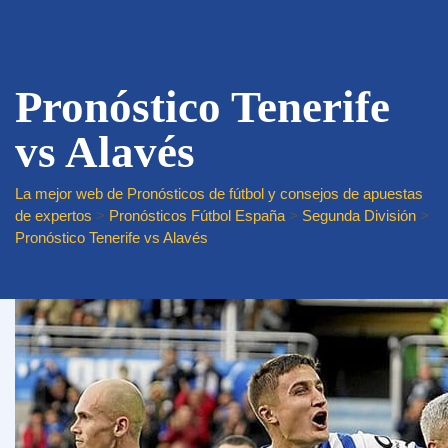
Pronóstico Tenerife
vs Alavés
La mejor web de Pronósticos de fútbol y consejos de apuestas
de expertos
>
Pronósticos Fútbol España
>
Segunda División
>
Pronóstico Tenerife vs Alavés