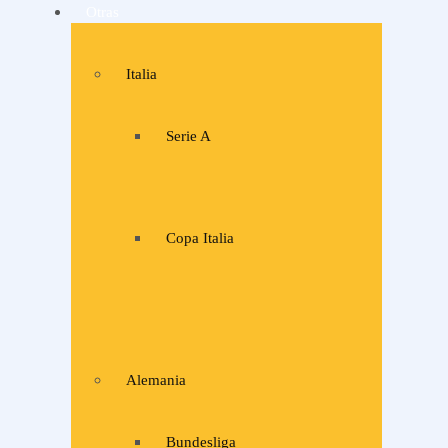
Otras
Italia
Serie A
Copa Italia
Alemania
Bundesliga