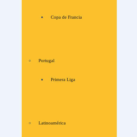
Copa de Francia
Portugal
Primera Liga
Latinoamérica