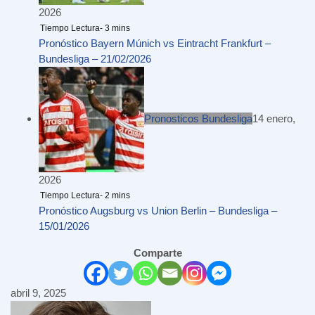
2026
Pronóstico Bayern Múnich vs Eintracht Frankfurt –
Bundesliga – 21/02/2026
Pronosticos Bundesliga
14 enero,
2026
Pronóstico Augsburg vs Union Berlin – Bundesliga –
15/01/2026
Comparte
abril 9, 2025