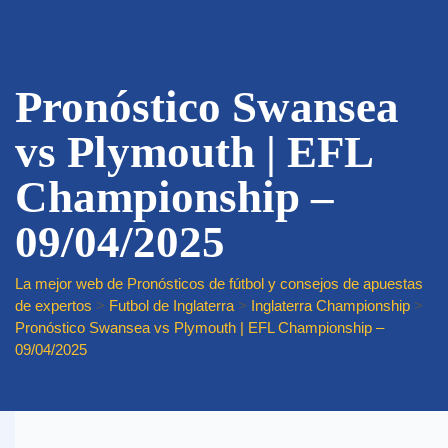
Pronóstico Swansea
vs Plymouth | EFL
Championship –
09/04/2025
La mejor web de Pronósticos de fútbol y consejos de apuestas
de expertos
>
Futbol de Inglaterra
>
Inglaterra Championship
>
Pronóstico Swansea vs Plymouth | EFL Championship –
09/04/2025