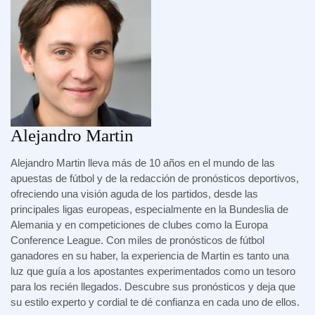
Alejandro Martin
Alejandro Martin lleva más de 10 años en el mundo de las
apuestas de fútbol y de la redacción de pronósticos deportivos,
ofreciendo una visión aguda de los partidos, desde las
principales ligas europeas, especialmente en la Bundeslia de
Alemania y en competiciones de clubes como la Europa
Conference League. Con miles de pronósticos de fútbol
ganadores en su haber, la experiencia de Martin es tanto una
luz que guía a los apostantes experimentados como un tesoro
para los recién llegados. Descubre sus pronósticos y deja que
su estilo experto y cordial te dé confianza en cada uno de ellos.