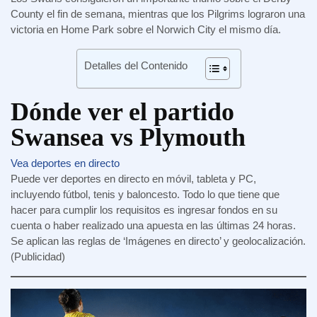
County el fin de semana, mientras que los Pilgrims lograron una
victoria en Home Park sobre el Norwich City el mismo día.
Detalles del Contenido
Dónde ver el partido
Swansea vs Plymouth
Vea deportes en directo
Puede ver deportes en directo en móvil, tableta y PC,
incluyendo fútbol, tenis y baloncesto. Todo lo que tiene que
hacer para cumplir los requisitos es ingresar fondos en su
cuenta o haber realizado una apuesta en las últimas 24 horas.
Se aplican las reglas de ‘Imágenes en directo’ y geolocalización.
(Publicidad)