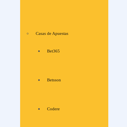
Casas de Apuestas
Bet365
Betsson
Codere