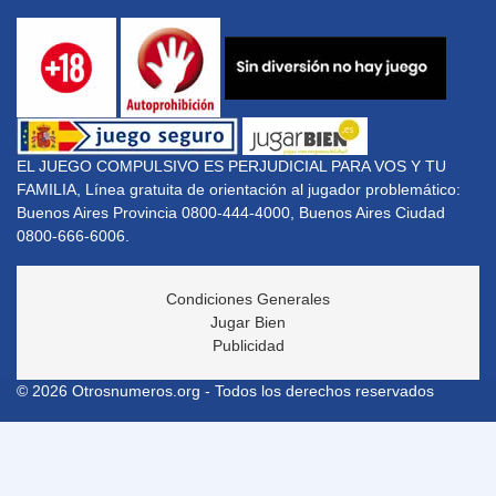
EL JUEGO COMPULSIVO ES PERJUDICIAL PARA VOS Y TU
FAMILIA, Línea gratuita de orientación al jugador problemático:
Buenos Aires Provincia 0800-444-4000, Buenos Aires Ciudad
0800-666-6006.
Condiciones Generales
Jugar Bien
Publicidad
© 2026 Otrosnumeros.org - Todos los derechos reservados