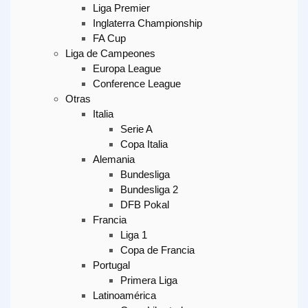
Liga Premier
Inglaterra Championship
FA Cup
Liga de Campeones
Europa League
Conference League
Otras
Italia
Serie A
Copa Italia
Alemania
Bundesliga
Bundesliga 2
DFB Pokal
Francia
Liga 1
Copa de Francia
Portugal
Primera Liga
Latinoamérica