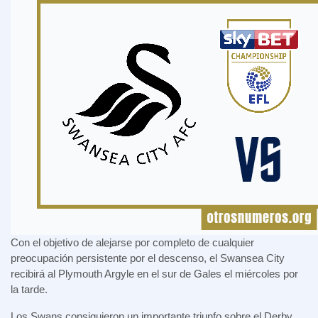
Con el objetivo de alejarse por completo de cualquier
preocupación persistente por el descenso, el Swansea City
recibirá al Plymouth Argyle en el sur de Gales el miércoles por
la tarde.
Los Swans consiguieron un importante triunfo sobre el Derby