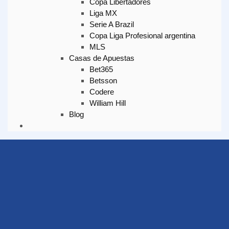
Copa Libertadores
Liga MX
Serie A Brazil
Copa Liga Profesional argentina
MLS
Casas de Apuestas
Bet365
Betsson
Codere
William Hill
Blog