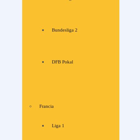
Bundesliga 2
DFB Pokal
Francia
Liga 1