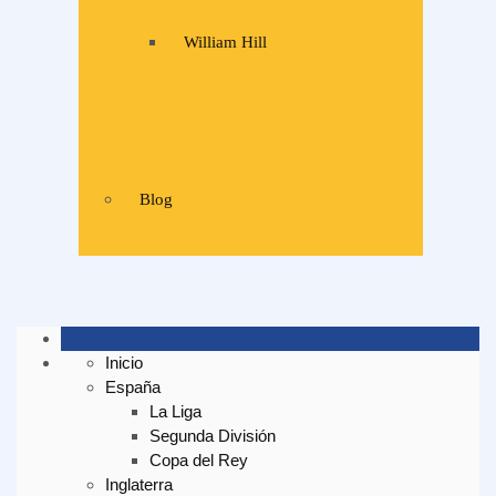
William Hill
Blog
Inicio
España
La Liga
Segunda División
Copa del Rey
Inglaterra