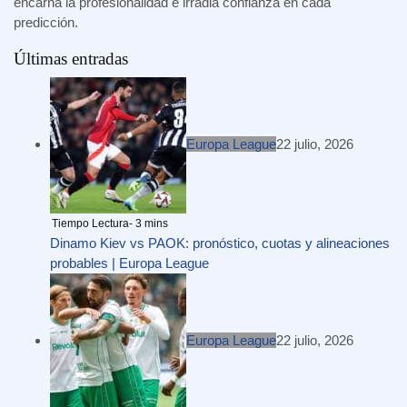
encarna la profesionalidad e irradia confianza en cada
predicción.
Últimas entradas
Europa League
22 julio, 2026
Dinamo Kiev vs PAOK: pronóstico, cuotas y alineaciones
probables | Europa League
Europa League
22 julio, 2026