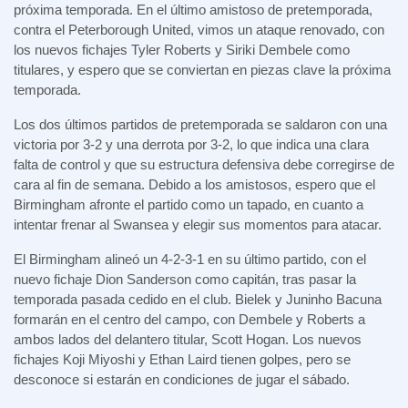
próxima temporada. En el último amistoso de pretemporada,
contra el Peterborough United, vimos un ataque renovado, con
los nuevos fichajes Tyler Roberts y Siriki Dembele como
titulares, y espero que se conviertan en piezas clave la próxima
temporada.
Los dos últimos partidos de pretemporada se saldaron con una
victoria por 3-2 y una derrota por 3-2, lo que indica una clara
falta de control y que su estructura defensiva debe corregirse de
cara al fin de semana. Debido a los amistosos, espero que el
Birmingham afronte el partido como un tapado, en cuanto a
intentar frenar al Swansea y elegir sus momentos para atacar.
El Birmingham alineó un 4-2-3-1 en su último partido, con el
nuevo fichaje Dion Sanderson como capitán, tras pasar la
temporada pasada cedido en el club. Bielek y Juninho Bacuna
formarán en el centro del campo, con Dembele y Roberts a
ambos lados del delantero titular, Scott Hogan. Los nuevos
fichajes Koji Miyoshi y Ethan Laird tienen golpes, pero se
desconoce si estarán en condiciones de jugar el sábado.