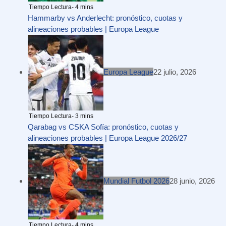
Hammarby vs Anderlecht: pronóstico, cuotas y
alineaciones probables | Europa League
Europa League
22 julio, 2026
Qarabag vs CSKA Sofía: pronóstico, cuotas y
alineaciones probables | Europa League 2026/27
Mundial Futbol 2026
28 junio, 2026