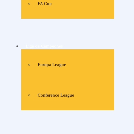
FA Cup
Liga de Campeones
Europa League
Conference League