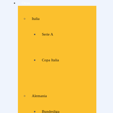
Otras
Italia
Serie A
Copa Italia
Alemania
Bundesliga