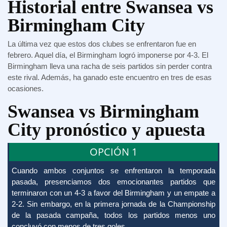
Historial entre Swansea vs
Birmingham City
La última vez que estos dos clubes se enfrentaron fue en
febrero. Aquel día, el Birmingham logró imponerse por 4-3. El
Birmingham lleva una racha de seis partidos sin perder contra
este rival. Además, ha ganado este encuentro en tres de esas
ocasiones.
Swansea vs Birmingham
City pronóstico y apuesta
OPCIÓN 1
Cuando ambos conjuntos se enfrentaron la temporada
pasada, presenciamos dos emocionantes partidos que
terminaron con un 4-3 a favor del Birmingham y un empate a
2-2. Sin embargo, en la primera jornada de la Championship
de la pasada campaña, todos los partidos menos uno
concluyó con menos de tres goles.