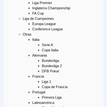
Liga Premier
Inglaterra Championship
FA Cup
Liga de Campeones
Europa League
Conference League
Otras
Italia
Serie A
Copa Italia
Alemania
Bundesliga
Bundesliga 2
DFB Pokal
Francia
Liga 1
Copa de Francia
Portugal
Primera Liga
Latinoamérica