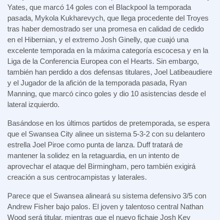
Yates, que marcó 14 goles con el Blackpool la temporada
pasada, Mykola Kukharevych, que llega procedente del Troyes
tras haber demostrado ser una promesa en calidad de cedido
en el Hibernian, y el extremo Josh Ginelly, que cuajó una
excelente temporada en la máxima categoría escocesa y en la
Liga de la Conferencia Europea con el Hearts. Sin embargo,
también han perdido a dos defensas titulares, Joel Latibeaudiere
y el Jugador de la afición de la temporada pasada, Ryan
Manning, que marcó cinco goles y dio 10 asistencias desde el
lateral izquierdo.
Basándose en los últimos partidos de pretemporada, se espera
que el Swansea City alinee un sistema 5-3-2 con su delantero
estrella Joel Piroe como punta de lanza. Duff tratará de
mantener la solidez en la retaguardia, en un intento de
aprovechar el ataque del Birmingham, pero también exigirá
creación a sus centrocampistas y laterales.
Parece que el Swansea alineará su sistema defensivo 3/5 con
Andrew Fisher bajo palos. El joven y talentoso central Nathan
Wood será titular, mientras que el nuevo fichaje Josh Key