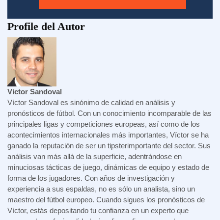
Profile del Autor
Victor Sandoval
Víctor Sandoval es sinónimo de calidad en análisis y
pronósticos de fútbol. Con un conocimiento incomparable de las
principales ligas y competiciones europeas, así como de los
acontecimientos internacionales más importantes, Víctor se ha
ganado la reputación de ser un tipsterimportante del sector. Sus
análisis van más allá de la superficie, adentrándose en
minuciosas tácticas de juego, dinámicas de equipo y estado de
forma de los jugadores. Con años de investigación y
experiencia a sus espaldas, no es sólo un analista, sino un
maestro del fútbol europeo. Cuando sigues los pronósticos de
Víctor, estás depositando tu confianza en un experto que