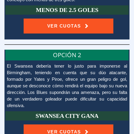
MENOS DE 2.5 GOLES
VER CUOTAS
OPCIÓN 2
El Swansea debería tener lo justo para imponerse al
Birmingham, teniendo en cuenta que su dúo atacante,
formado por Yates y Piroe, ofrece un gran peligro de gol,
aunque se desconoce cómo rendirá el equipo bajo su nueva
dirección. Los Blues supondrán una amenaza, pero su falta
de un verdadero goleador puede dificultar su capacidad
ofensiva.
SWANSEA CITY GANA
VER CUOTAS