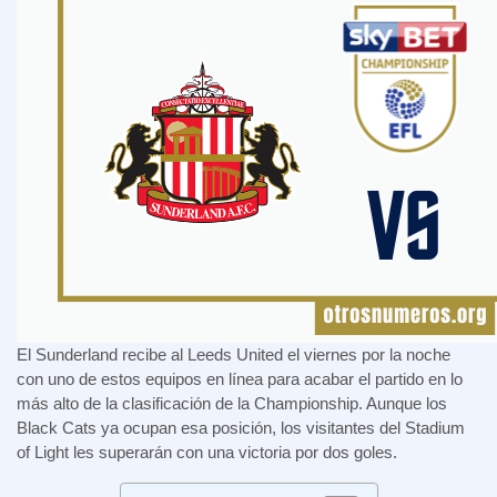
El Sunderland recibe al Leeds United el viernes por la noche
con uno de estos equipos en línea para acabar el partido en lo
más alto de la clasificación de la Championship. Aunque los
Black Cats ya ocupan esa posición, los visitantes del Stadium
of Light les superarán con una victoria por dos goles.