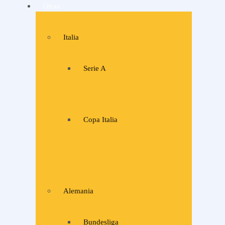
Otras
Italia
Serie A
Copa Italia
Alemania
Bundesliga