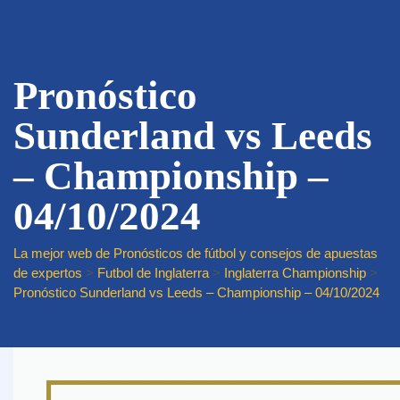
Pronóstico
Sunderland vs Leeds
– Championship –
04/10/2024
La mejor web de Pronósticos de fútbol y consejos de apuestas
de expertos
>
Futbol de Inglaterra
>
Inglaterra Championship
>
Pronóstico Sunderland vs Leeds – Championship – 04/10/2024