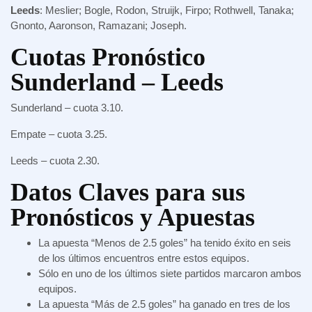
Leeds
: Meslier; Bogle, Rodon, Struijk, Firpo; Rothwell, Tanaka;
Gnonto, Aaronson, Ramazani; Joseph.
Cuotas Pronóstico
Sunderland – Leeds
Sunderland – cuota 3.10.
Empate – cuota 3.25.
Leeds – cuota 2.30.
Datos Claves para sus
Pronósticos y Apuestas
La apuesta “Menos de 2.5 goles” ha tenido éxito en seis
de los últimos encuentros entre estos equipos.
Sólo en uno de los últimos siete partidos marcaron ambos
equipos.
La apuesta “Más de 2.5 goles” ha ganado en tres de los