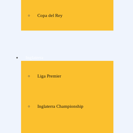
Copa del Rey
Inglaterra
Liga Premier
Inglaterra Championship