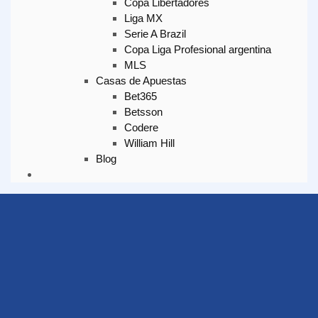
Copa Libertadores
Liga MX
Serie A Brazil
Copa Liga Profesional argentina
MLS
Casas de Apuestas
Bet365
Betsson
Codere
William Hill
Blog