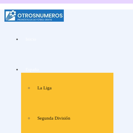
La mejor web de
Pronósticos de fútbol
Inicio
y consejos de apuestas
de expertos
España
La Liga
Segunda División