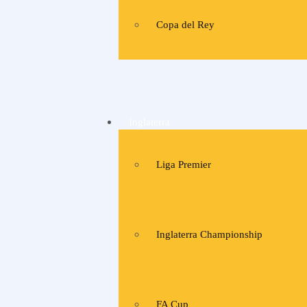
Copa del Rey
Inglaterra
Liga Premier
Inglaterra Championship
FA Cup