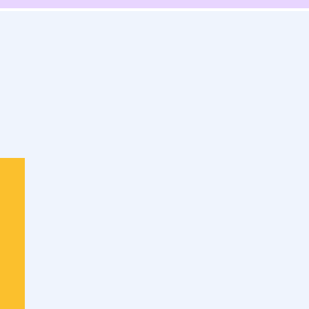
Pronósticos de fútbol y