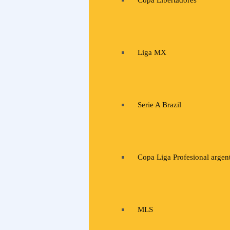
Copa Libertadores
Liga MX
Serie A Brazil
Copa Liga Profesional argen
MLS