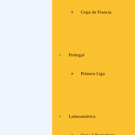
Copa de Francia
Portugal
Primera Liga
Latinoamérica