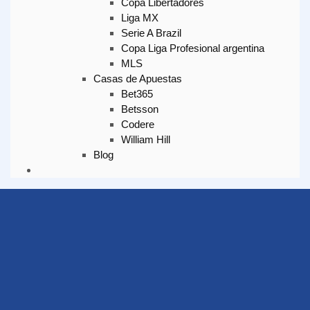
Copa Libertadores
Liga MX
Serie A Brazil
Copa Liga Profesional argentina
MLS
Casas de Apuestas
Bet365
Betsson
Codere
William Hill
Blog