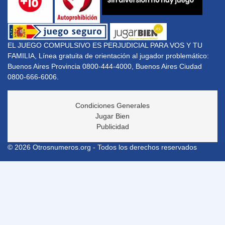
EL JUEGO COMPULSIVO ES PERJUDICIAL PARA VOS Y TU
FAMILIA, Línea gratuita de orientación al jugador problemático:
Buenos Aires Provincia 0800-444-4000, Buenos Aires Ciudad
0800-666-6006.
Condiciones Generales
Jugar Bien
Publicidad
© 2026 Otrosnumeros.org - Todos los derechos reservados