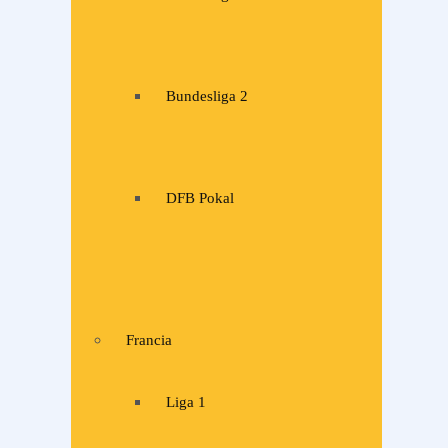
Bundesliga 2
DFB Pokal
Francia
Liga 1