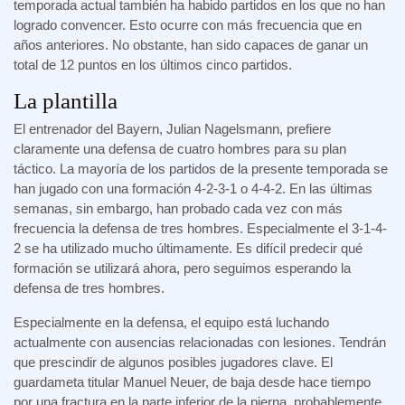
temporada actual también ha habido partidos en los que no han
logrado convencer. Esto ocurre con más frecuencia que en
años anteriores. No obstante, han sido capaces de ganar un
total de 12 puntos en los últimos cinco partidos.
La plantilla
El entrenador del Bayern, Julian Nagelsmann, prefiere
claramente una defensa de cuatro hombres para su plan
táctico. La mayoría de los partidos de la presente temporada se
han jugado con una formación 4-2-3-1 o 4-4-2. En las últimas
semanas, sin embargo, han probado cada vez con más
frecuencia la defensa de tres hombres. Especialmente el 3-1-4-
2 se ha utilizado mucho últimamente. Es difícil predecir qué
formación se utilizará ahora, pero seguimos esperando la
defensa de tres hombres.
Especialmente en la defensa, el equipo está luchando
actualmente con ausencias relacionadas con lesiones. Tendrán
que prescindir de algunos posibles jugadores clave. El
guardameta titular Manuel Neuer, de baja desde hace tiempo
por una fractura en la parte inferior de la pierna, probablemente