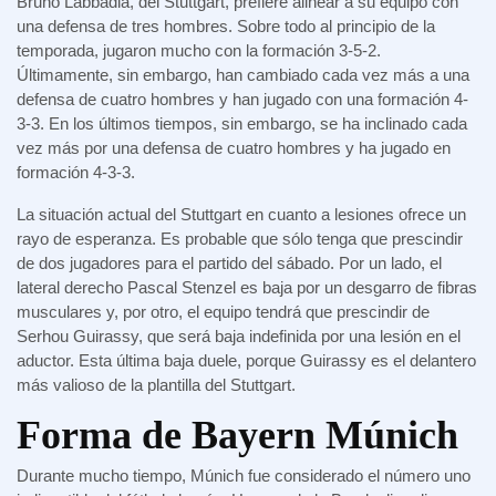
Bruno Labbadia, del Stuttgart, prefiere alinear a su equipo con
una defensa de tres hombres. Sobre todo al principio de la
temporada, jugaron mucho con la formación 3-5-2.
Últimamente, sin embargo, han cambiado cada vez más a una
defensa de cuatro hombres y han jugado con una formación 4-
3-3. En los últimos tiempos, sin embargo, se ha inclinado cada
vez más por una defensa de cuatro hombres y ha jugado en
formación 4-3-3.
La situación actual del Stuttgart en cuanto a lesiones ofrece un
rayo de esperanza. Es probable que sólo tenga que prescindir
de dos jugadores para el partido del sábado. Por un lado, el
lateral derecho Pascal Stenzel es baja por un desgarro de fibras
musculares y, por otro, el equipo tendrá que prescindir de
Serhou Guirassy, que será baja indefinida por una lesión en el
aductor. Esta última baja duele, porque Guirassy es el delantero
más valioso de la plantilla del Stuttgart.
Forma de Bayern Múnich
Durante mucho tiempo, Múnich fue considerado el número uno