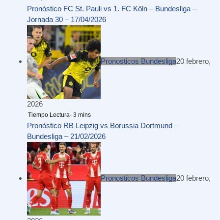
Pronóstico FC St. Pauli vs 1. FC Köln – Bundesliga –
Jornada 30 – 17/04/2026
Pronosticos Bundesliga
20 febrero,
2026
Pronóstico RB Leipzig vs Borussia Dortmund –
Bundesliga – 21/02/2026
Pronosticos Bundesliga
20 febrero,