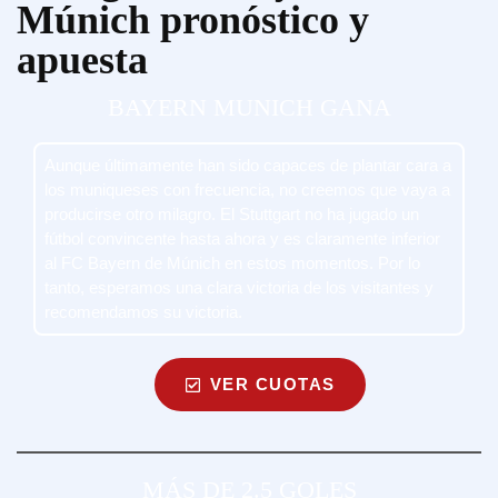
Múnich pronóstico y
apuesta
BAYERN MUNICH GANA
Aunque últimamente han sido capaces de plantar cara a
los muniqueses con frecuencia, no creemos que vaya a
producirse otro milagro. El Stuttgart no ha jugado un
fútbol convincente hasta ahora y es claramente inferior
al FC Bayern de Múnich en estos momentos. Por lo
tanto, esperamos una clara victoria de los visitantes y
recomendamos su victoria.
VER CUOTAS
MÁS DE 2.5 GOLES