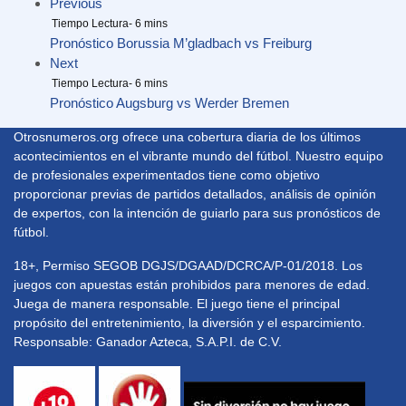
Previous
Pronóstico Borussia M’gladbach vs Freiburg
Next
Pronóstico Augsburg vs Werder Bremen
Otrosnumeros.org ofrece una cobertura diaria de los últimos
acontecimientos en el vibrante mundo del fútbol. Nuestro equipo
de profesionales experimentados tiene como objetivo
proporcionar previas de partidos detallados, análisis de opinión
de expertos, con la intención de guiarlo para sus pronósticos de
fútbol.
18+, Permiso SEGOB DGJS/DGAAD/DCRCA/P-01/2018. Los
juegos con apuestas están prohibidos para menores de edad.
Juega de manera responsable. El juego tiene el principal
propósito del entretenimiento, la diversión y el esparcimiento.
Responsable: Ganador Azteca, S.A.P.I. de C.V.