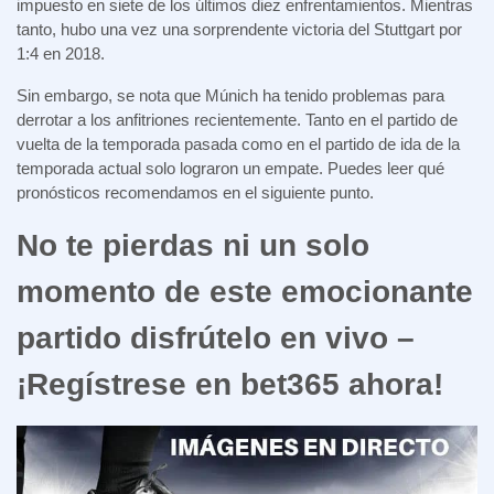
impuesto en siete de los últimos diez enfrentamientos. Mientras
tanto, hubo una vez una sorprendente victoria del Stuttgart por
1:4 en 2018.
Sin embargo, se nota que Múnich ha tenido problemas para
derrotar a los anfitriones recientemente. Tanto en el partido de
vuelta de la temporada pasada como en el partido de ida de la
temporada actual solo lograron un empate. Puedes leer qué
pronósticos recomendamos en el siguiente punto.
No te pierdas ni un solo
momento de este emocionante
partido disfrútelo en vivo –
¡Regístrese en bet365 ahora!