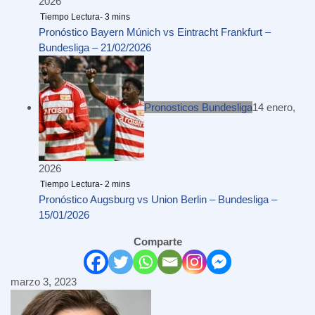
2026
Pronóstico Bayern Múnich vs Eintracht Frankfurt –
Bundesliga – 21/02/2026
Pronosticos Bundesliga
14 enero,
2026
Pronóstico Augsburg vs Union Berlin – Bundesliga –
15/01/2026
Comparte
marzo 3, 2023