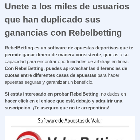
Unete a los miles de usuarios
que han duplicado sus
ganancias con Rebelbetting
RebelBetting es un software de apuestas deportivas que te
permite ganar dinero de manera consistente
, gracias a su
capacidad para encontrar oportunidades de arbitraje en línea.
Con RebelBetting, puedes aprovechar las diferencias de
cuotas entre diferentes casas de apuestas
para hacer
apuestas seguras y garantizar un beneficio.
Si estás interesado en probar RebelBetting
, no dudes en
hacer click en el enlace que está debajo y adquirir una
suscripción
. ¡
Te aseguro que no te arrepentirás
!