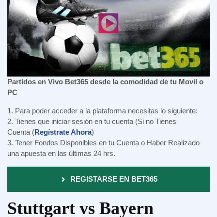
Partidos en Vivo Bet365 desde la comodidad de tu Movil o
PC
1. Para poder acceder a la plataforma necesitas lo siguiente:
2. Tienes que iniciar sesión en tu cuenta (Si no Tienes
Cuenta (
Regístrate Ahora
)
3. Tener Fondos Disponibles en tu Cuenta o Haber Realizado
una apuesta en las últimas 24 hrs.
REGISTARSE EN BET365
Stuttgart vs Bayern