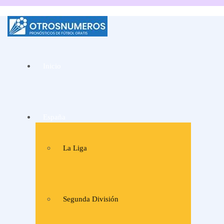
La mejor web de
Pronósticos de fútbol
Inicio
y consejos de apuestas
de expertos
España
La Liga
Segunda División