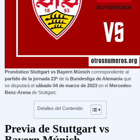
Pronóstico Stuttgart vs Bayern Múnich
correspondiente al
partido de la jornada 23ª
de la
Bundesliga de Alemania
que
se disputará el
sábado 04 de marzo de 2023
en el
Mercedes-
Benz-Arena
de Stuttgart.
Detalles del Contenido
Previa de Stuttgart vs