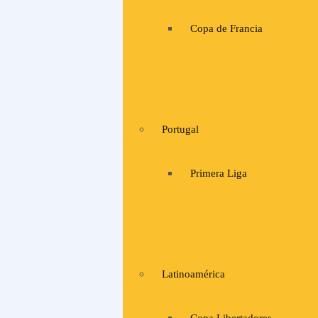
Copa de Francia
Portugal
Primera Liga
Latinoamérica