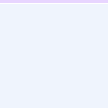
 consejos de apuestas