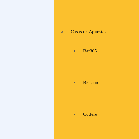
Casas de Apuestas
Bet365
Betsson
Codere