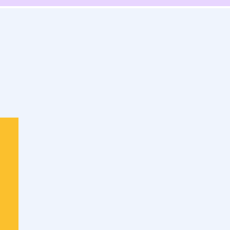
Pronósticos de fútbol y