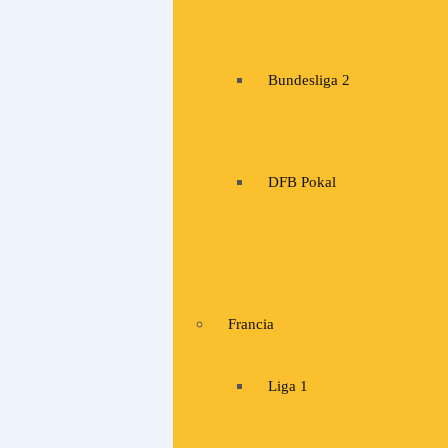
Bundesliga 2
DFB Pokal
Francia
Liga 1