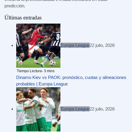
predicción.
Últimas entradas
Europa League
22 julio, 2026
Dinamo Kiev vs PAOK: pronóstico, cuotas y alineaciones
probables | Europa League
Europa League
22 julio, 2026