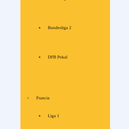
Bundesliga 2
DFB Pokal
Francia
Liga 1