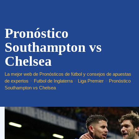
Pronóstico
Southampton vs
Chelsea
La mejor web de Pronósticos de fútbol y consejos de apuestas
de expertos
>
Futbol de Inglaterra
>
Liga Premier
>
Pronóstico
Southampton vs Chelsea