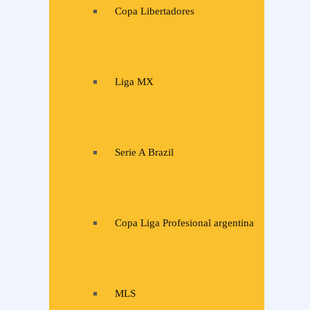
Copa Libertadores
Liga MX
Serie A Brazil
Copa Liga Profesional argentina
MLS