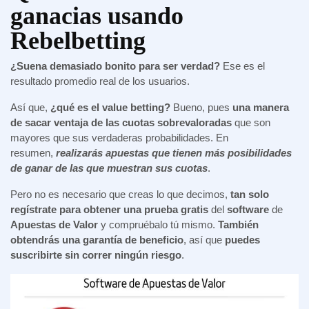
ganacias usando
Rebelbetting
¿Suena demasiado bonito para ser verdad?
Ese es el
resultado promedio real de los usuarios.
Así que,
¿qué es el value betting?
Bueno, pues
una manera
de sacar ventaja de las cuotas sobrevaloradas
que son
mayores que sus verdaderas probabilidades. En
resumen,
realizarás apuestas que tienen más posibilidades
de ganar de las que muestran sus cuotas
.
Pero no es necesario que creas lo que decimos,
tan solo
regístrate para obtener una prueba gratis
del
software
de
Apuestas de Valor
y compruébalo tú mismo.
También
obtendrás una garantía de beneficio
, así que
puedes
suscribirte sin correr ningún riesgo
.