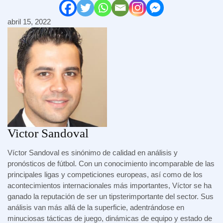
abril 15, 2022
Victor Sandoval
Víctor Sandoval es sinónimo de calidad en análisis y
pronósticos de fútbol. Con un conocimiento incomparable de las
principales ligas y competiciones europeas, así como de los
acontecimientos internacionales más importantes, Víctor se ha
ganado la reputación de ser un tipsterimportante del sector. Sus
análisis van más allá de la superficie, adentrándose en
minuciosas tácticas de juego, dinámicas de equipo y estado de