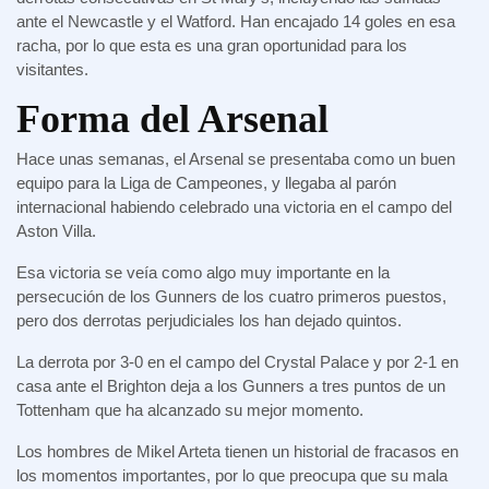
ante el Newcastle y el Watford. Han encajado 14 goles en esa
racha, por lo que esta es una gran oportunidad para los
visitantes.
Forma del Arsenal
Hace unas semanas, el Arsenal se presentaba como un buen
equipo para la Liga de Campeones, y llegaba al parón
internacional habiendo celebrado una victoria en el campo del
Aston Villa.
Esa victoria se veía como algo muy importante en la
persecución de los Gunners de los cuatro primeros puestos,
pero dos derrotas perjudiciales los han dejado quintos.
La derrota por 3-0 en el campo del Crystal Palace y por 2-1 en
casa ante el Brighton deja a los Gunners a tres puntos de un
Tottenham que ha alcanzado su mejor momento.
Los hombres de Mikel Arteta tienen un historial de fracasos en
los momentos importantes, por lo que preocupa que su mala