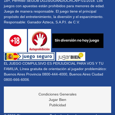
18+, Permiso SEGOB DGJS/DGAAD/DCRCA/P-01/2018. Los
juegos con apuestas están prohibidos para menores de edad.
Juega de manera responsable. El juego tiene el principal
propósito del entretenimiento, la diversión y el esparcimiento.
Responsable: Ganador Azteca, S.A.P.I. de C.V.
EL JUEGO COMPULSIVO ES PERJUDICIAL PARA VOS Y TU
FAMILIA, Línea gratuita de orientación al jugador problemático:
Buenos Aires Provincia 0800-444-4000, Buenos Aires Ciudad
0800-666-6006.
Condiciones Generales
Jugar Bien
Publicidad