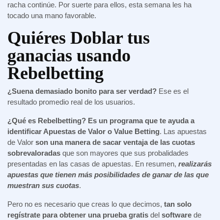
racha continúe. Por suerte para ellos, esta semana les ha
tocado una mano favorable.
Quiéres Doblar tus
ganacias usando
Rebelbetting
¿Suena demasiado bonito para ser verdad?
Ese es el
resultado promedio real de los usuarios.
¿Qué es Rebelbetting?
Es un programa que te ayuda a
identificar Apuestas de Valor o Value Betting
. Las apuestas
de Valor
son una manera de sacar ventaja de las cuotas
sobrevaloradas
que son mayores que sus probalidades
presentadas en las casas de apuestas. En resumen,
realizarás
apuestas que tienen más posibilidades de ganar de las que
muestran sus cuotas
.
Pero no es necesario que creas lo que decimos,
tan solo
regístrate para obtener una prueba gratis
del
software
de