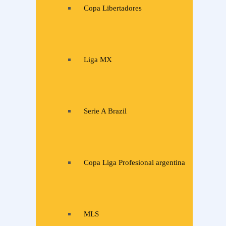
Copa Libertadores
Liga MX
Serie A Brazil
Copa Liga Profesional argentina
MLS