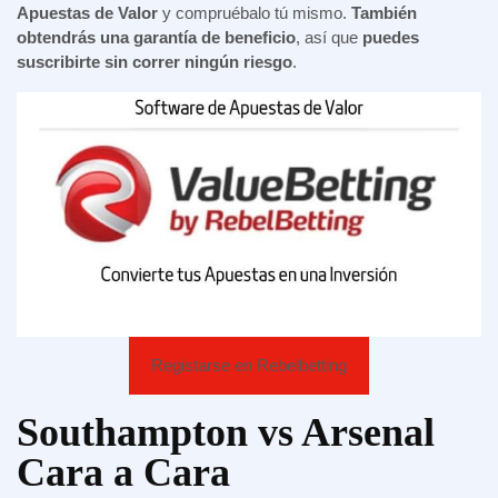
Apuestas de Valor
y compruébalo tú mismo.
También
obtendrás una garantía de beneficio
, así que
puedes
suscribirte sin correr ningún riesgo
.
Registarse en Rebelbetting
Southampton vs Arsenal
Cara a Cara