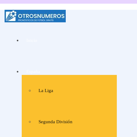
La mejor web de
Pronósticos de fútbol
Inicio
y consejos de apuestas
de expertos
España
La Liga
Segunda División