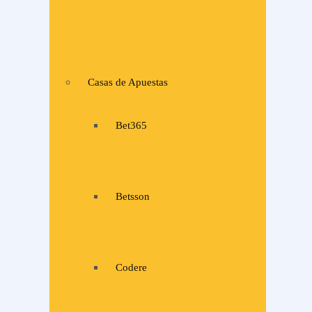
Casas de Apuestas
Bet365
Betsson
Codere