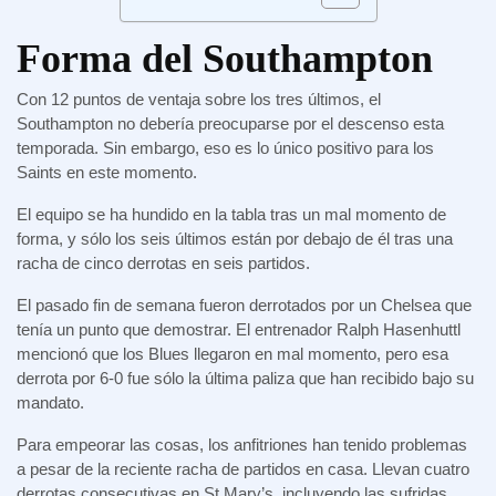
Forma del Southampton
Con 12 puntos de ventaja sobre los tres últimos, el
Southampton no debería preocuparse por el descenso esta
temporada. Sin embargo, eso es lo único positivo para los
Saints en este momento.
El equipo se ha hundido en la tabla tras un mal momento de
forma, y sólo los seis últimos están por debajo de él tras una
racha de cinco derrotas en seis partidos.
El pasado fin de semana fueron derrotados por un Chelsea que
tenía un punto que demostrar. El entrenador Ralph Hasenhuttl
mencionó que los Blues llegaron en mal momento, pero esa
derrota por 6-0 fue sólo la última paliza que han recibido bajo su
mandato.
Para empeorar las cosas, los anfitriones han tenido problemas
a pesar de la reciente racha de partidos en casa. Llevan cuatro
derrotas consecutivas en St Mary’s, incluyendo las sufridas