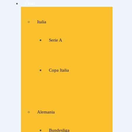
Otras
Italia
Serie A
Copa Italia
Alemania
Bundesliga