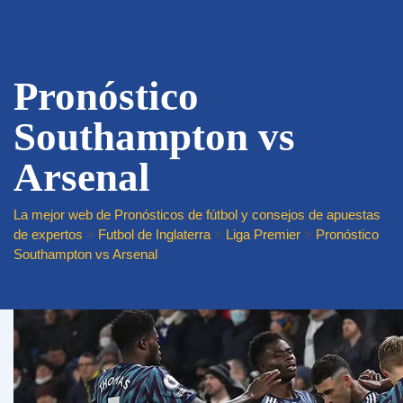
Pronóstico
Southampton vs
Arsenal
La mejor web de Pronósticos de fútbol y consejos de apuestas
de expertos
>
Futbol de Inglaterra
>
Liga Premier
>
Pronóstico
Southampton vs Arsenal