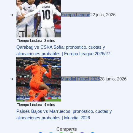
Europa League
22 julio, 2026
Qarabag vs CSKA Sofía: pronóstico, cuotas y
alineaciones probables | Europa League 2026/27
Mundial Futbol 2026
28 junio, 2026
Países Bajos vs Marruecos: pronóstico, cuotas y
alineaciones probables | Mundial 2026
Comparte