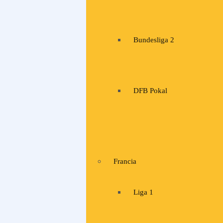
Bundesliga 2
DFB Pokal
Francia
Liga 1