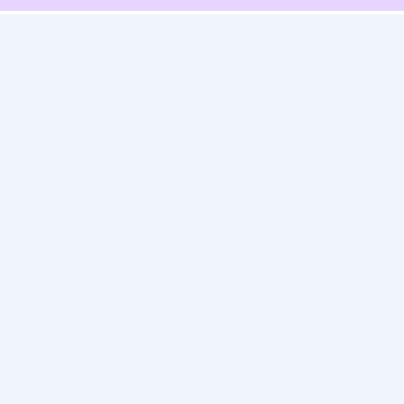
 consejos de apuestas