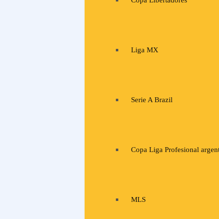
Copa Libertadores
Liga MX
Serie A Brazil
Copa Liga Profesional argen
MLS