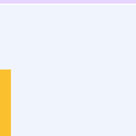
Pronósticos de fútbol y