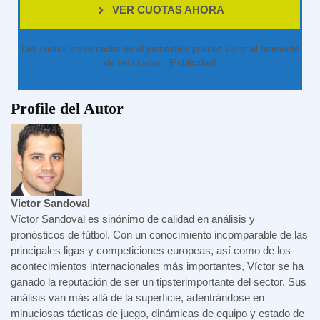
VER CUOTAS AHORA
Las cuotas presentadas en el pronóstico pueden variar al momento
de verificarlas. (Publicidad)
Profile del Autor
Victor Sandoval
Víctor Sandoval es sinónimo de calidad en análisis y
pronósticos de fútbol. Con un conocimiento incomparable de las
principales ligas y competiciones europeas, así como de los
acontecimientos internacionales más importantes, Víctor se ha
ganado la reputación de ser un tipsterimportante del sector. Sus
análisis van más allá de la superficie, adentrándose en
minuciosas tácticas de juego, dinámicas de equipo y estado de