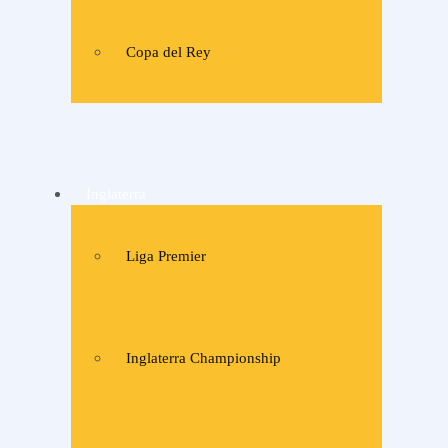
Copa del Rey
Inglaterra
Liga Premier
Inglaterra Championship