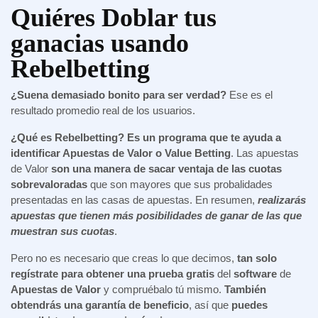
Quiéres Doblar tus
ganacias usando
Rebelbetting
¿Suena demasiado bonito para ser verdad?
Ese es el
resultado promedio real de los usuarios.
¿Qué es Rebelbetting?
Es un programa que te ayuda a
identificar Apuestas de Valor o Value Betting
. Las apuestas
de Valor
son una manera de sacar ventaja de las cuotas
sobrevaloradas
que son mayores que sus probalidades
presentadas en las casas de apuestas. En resumen,
realizarás
apuestas que tienen más posibilidades de ganar de las que
muestran sus cuotas
.
Pero no es necesario que creas lo que decimos,
tan solo
regístrate para obtener una prueba gratis
del
software
de
Apuestas de Valor
y compruébalo tú mismo.
También
obtendrás una garantía de beneficio
, así que
puedes