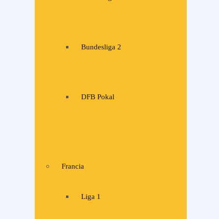
Bundesliga 2
DFB Pokal
Francia
Liga 1