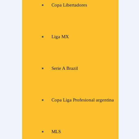
Copa Libertadores
Liga MX
Serie A Brazil
Copa Liga Profesional argentina
MLS