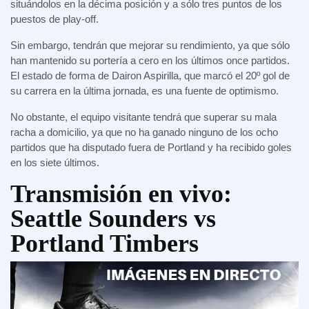
situándolos en la décima posición y a sólo tres puntos de los
puestos de play-off.
Sin embargo, tendrán que mejorar su rendimiento, ya que sólo
han mantenido su portería a cero en los últimos once partidos.
El estado de forma de Dairon Aspirilla, que marcó el 20º gol de
su carrera en la última jornada, es una fuente de optimismo.
No obstante, el equipo visitante tendrá que superar su mala
racha a domicilio, ya que no ha ganado ninguno de los ocho
partidos que ha disputado fuera de Portland y ha recibido goles
en los siete últimos.
Transmisión en vivo:
Seattle Sounders vs
Portland Timbers