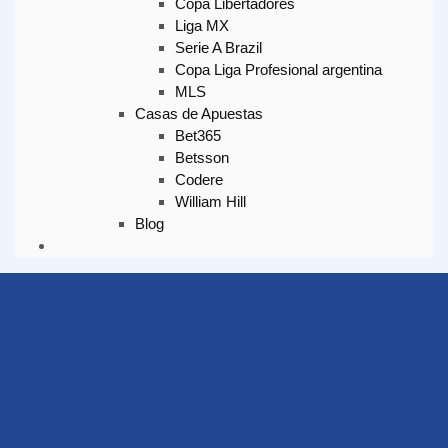
Copa Libertadores
Liga MX
Serie A Brazil
Copa Liga Profesional argentina
MLS
Casas de Apuestas
Bet365
Betsson
Codere
William Hill
Blog