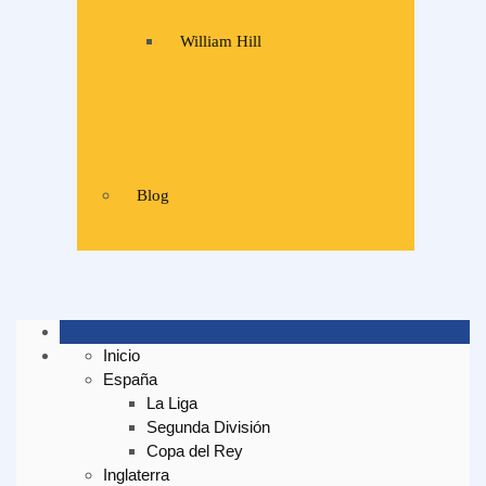
William Hill
Blog
Inicio
España
La Liga
Segunda División
Copa del Rey
Inglaterra