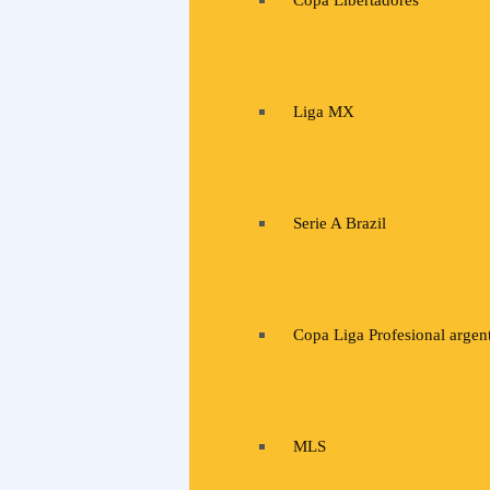
Copa Libertadores
Liga MX
Serie A Brazil
Copa Liga Profesional argen
MLS