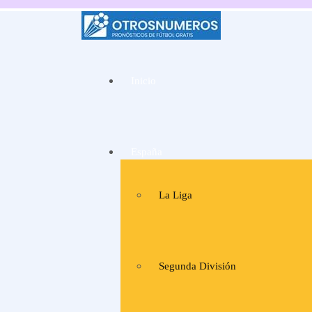
La mejor web de 
de expertos
Inicio
España
La Liga
Segunda División