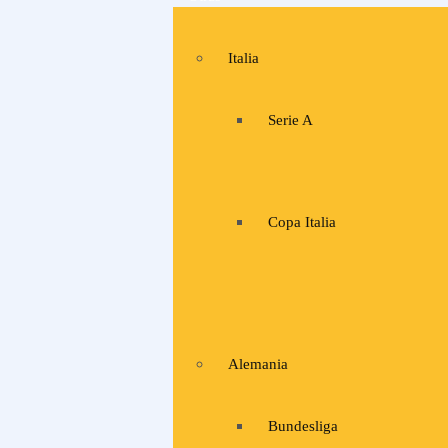
Italia
Serie A
Copa Italia
Alemania
Bundesliga