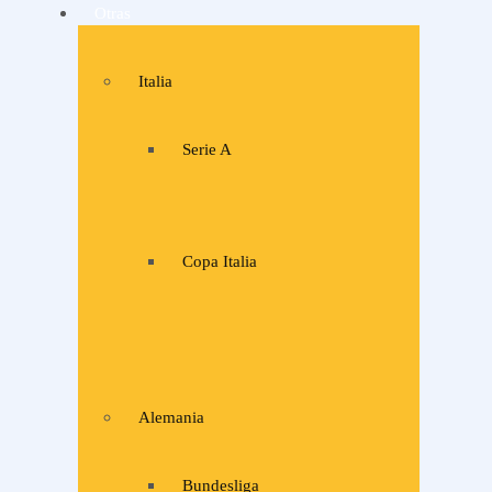
Otras
Italia
Serie A
Copa Italia
Alemania
Bundesliga