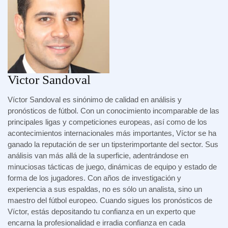
Victor Sandoval
Víctor Sandoval es sinónimo de calidad en análisis y
pronósticos de fútbol. Con un conocimiento incomparable de las
principales ligas y competiciones europeas, así como de los
acontecimientos internacionales más importantes, Víctor se ha
ganado la reputación de ser un tipsterimportante del sector. Sus
análisis van más allá de la superficie, adentrándose en
minuciosas tácticas de juego, dinámicas de equipo y estado de
forma de los jugadores. Con años de investigación y
experiencia a sus espaldas, no es sólo un analista, sino un
maestro del fútbol europeo. Cuando sigues los pronósticos de
Víctor, estás depositando tu confianza en un experto que
encarna la profesionalidad e irradia confianza en cada