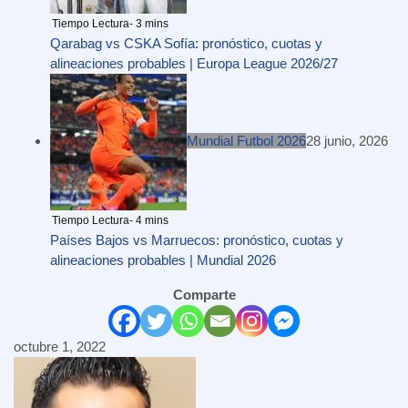
Qarabag vs CSKA Sofía: pronóstico, cuotas y
alineaciones probables | Europa League 2026/27
Mundial Futbol 2026
28 junio, 2026
Países Bajos vs Marruecos: pronóstico, cuotas y
alineaciones probables | Mundial 2026
Comparte
octubre 1, 2022