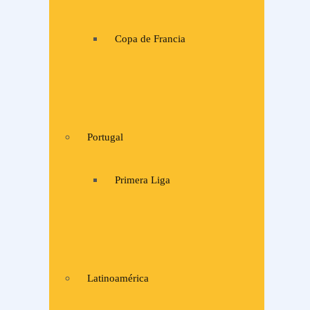
Copa de Francia
Portugal
Primera Liga
Latinoamérica