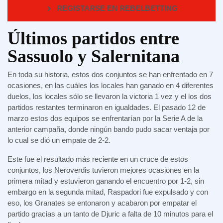
REGISTARSE EN REBELBETTING
Últimos partidos entre
Sassuolo y Salernitana
En toda su historia, estos dos conjuntos se han enfrentado en 7
ocasiones, en las cuáles los locales han ganado en 4 diferentes
duelos, los locales sólo se llevaron la victoria 1 vez y el los dos
partidos restantes terminaron en igualdades. El pasado 12 de
marzo estos dos equipos se enfrentarían por la Serie A de la
anterior campaña, donde ningún bando pudo sacar ventaja por
lo cual se dió un empate de 2-2.
Este fue el resultado más reciente en un cruce de estos
conjuntos, los Neroverdis tuvieron mejores ocasiones en la
primera mitad y estuvieron ganando el encuentro por 1-2, sin
embargo en la segunda mitad, Raspadori fue expulsado y con
eso, los Granates se entonaron y acabaron por empatar el
partido gracias a un tanto de Djuric a falta de 10 minutos para el