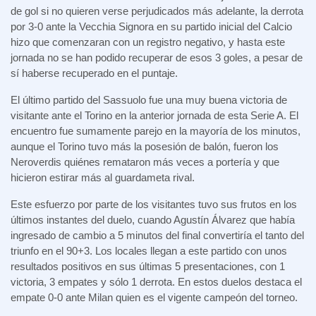
de gol si no quieren verse perjudicados más adelante, la derrota
por 3-0 ante la Vecchia Signora en su partido inicial del Calcio
hizo que comenzaran con un registro negativo, y hasta este
jornada no se han podido recuperar de esos 3 goles, a pesar de
sí haberse recuperado en el puntaje.
El último partido del Sassuolo fue una muy buena victoria de
visitante ante el Torino en la anterior jornada de esta Serie A. El
encuentro fue sumamente parejo en la mayoría de los minutos,
aunque el Torino tuvo más la posesión de balón, fueron los
Neroverdis quiénes remataron más veces a portería y que
hicieron estirar más al guardameta rival.
Este esfuerzo por parte de los visitantes tuvo sus frutos en los
últimos instantes del duelo, cuando Agustín Álvarez que había
ingresado de cambio a 5 minutos del final convertiría el tanto del
triunfo en el 90+3. Los locales llegan a este partido con unos
resultados positivos en sus últimas 5 presentaciones, con 1
victoria, 3 empates y sólo 1 derrota. En estos duelos destaca el
empate 0-0 ante Milan quien es el vigente campeón del torneo.