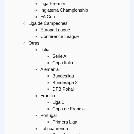
Liga Premier
Inglaterra Championship
FA Cup
Liga de Campeones
Europa League
Conference League
Otras
Italia
Serie A
Copa Italia
Alemania
Bundesliga
Bundesliga 2
DFB Pokal
Francia
Liga 1
Copa de Francia
Portugal
Primera Liga
Latinoamérica