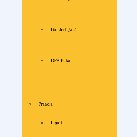
Bundesliga 2
DFB Pokal
Francia
Liga 1