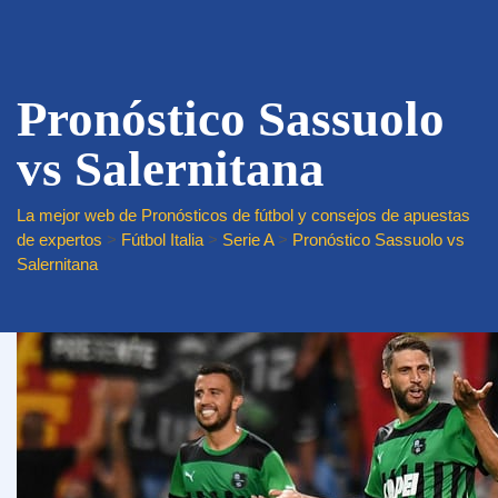
Pronóstico Sassuolo
vs Salernitana
La mejor web de Pronósticos de fútbol y consejos de apuestas
de expertos
>
Fútbol Italia
>
Serie A
>
Pronóstico Sassuolo vs
Salernitana