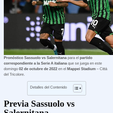
Pronóstico Sassuolo vs Salernitana
para el
partido
correspondiente a la Serie A italiana
que se juega en este
domingo
02 de octubre de 2022
en el
Mappei Stadium
– Cittá
del Tricolore.
Detalles del Contenido
Previa Sassuolo vs
Salernitana