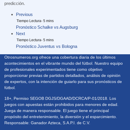
predicción.
Previous
Pronóstico Schalke vs Augsburg
Next
Pronóstico Juventus vs Bologna
Otrosnumeros.org ofrece una cobertura diaria de los últimos
acontecimientos en el vibrante mundo del fútbol. Nuestro equipo
de profesionales experimentados tiene como objetivo
proporcionar previas de partidos detallados, análisis de opinión
de expertos, con la intención de guiarlo para sus pronósticos de
fútbol.
18+, Permiso SEGOB DGJS/DGAAD/DCRCA/P-01/2018. Los
juegos con apuestas están prohibidos para menores de edad.
Juega de manera responsable. El juego tiene el principal
propósito del entretenimiento, la diversión y el esparcimiento.
Responsable: Ganador Azteca, S.A.P.I. de C.V.