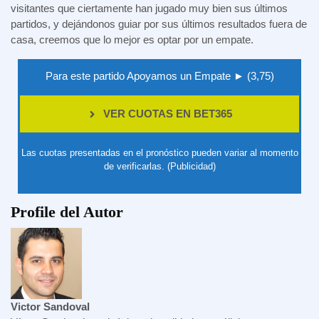
visitantes que ciertamente han jugado muy bien sus últimos
partidos, y dejándonos guiar por sus últimos resultados fuera de
casa, creemos que lo mejor es optar por un empate.
Para este partido Apoyamos un Empate ► (3,75)
VER CUOTAS EN BET365
Las cuotas presentadas en el pronóstico pueden variar al momento
de verificarlas. (Publicidad)
Profile del Autor
Victor Sandoval