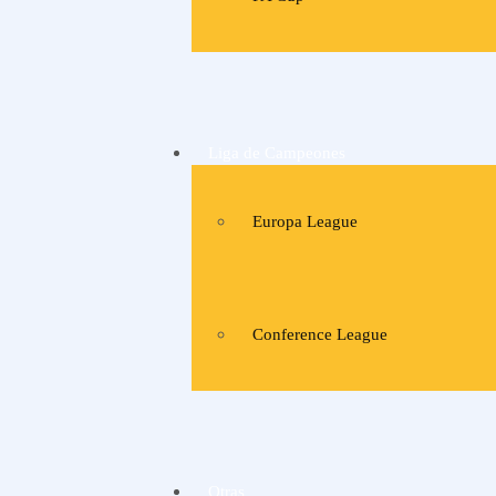
Liga de Campeones
Europa League
Conference League
Otras