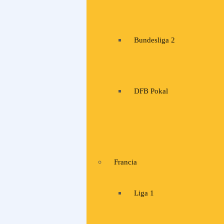
Bundesliga 2
DFB Pokal
Francia
Liga 1