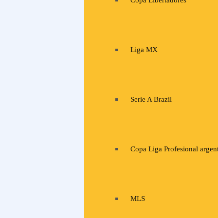
Copa Libertadores
Liga MX
Serie A Brazil
Copa Liga Profesional argen
MLS