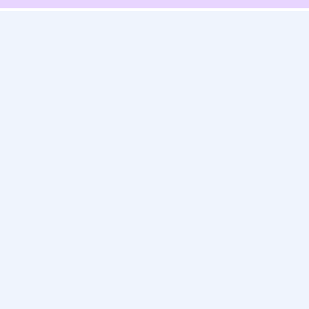
 consejos de apuestas