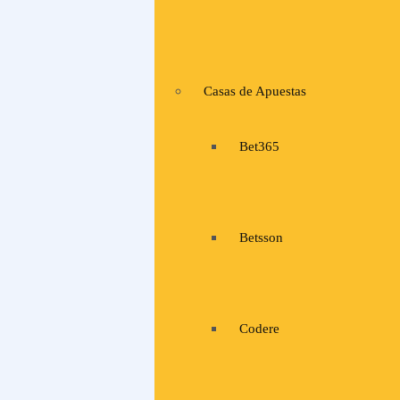
Casas de Apuestas
Bet365
Betsson
Codere