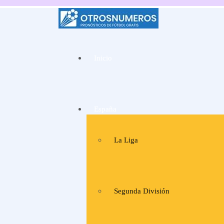
La mejor web de 
de expertos
Inicio
España
La Liga
Segunda División