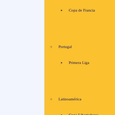
Copa de Francia
Portugal
Primera Liga
Latinoamérica