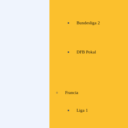
Bundesliga 2
DFB Pokal
Francia
Liga 1