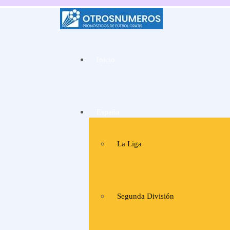
La mejor web de 
de expertos
Inicio
España
La Liga
Segunda División