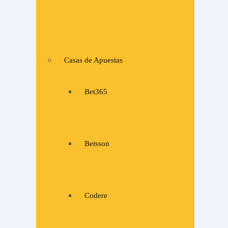
Casas de Apuestas
Bet365
Betsson
Codere