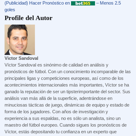
(Publicidad) Hacer Pronóstico en
– Menos 2.5
goles
Profile del Autor
Victor Sandoval
Víctor Sandoval es sinónimo de calidad en análisis y
pronósticos de fútbol. Con un conocimiento incomparable de las
principales ligas y competiciones europeas, así como de los
acontecimientos internacionales más importantes, Víctor se ha
ganado la reputación de ser un tipsterimportante del sector. Sus
análisis van más allá de la superficie, adentrándose en
minuciosas tácticas de juego, dinámicas de equipo y estado de
forma de los jugadores. Con años de investigación y
experiencia a sus espaldas, no es sólo un analista, sino un
maestro del fútbol europeo. Cuando sigues los pronósticos de
Víctor, estás depositando tu confianza en un experto que