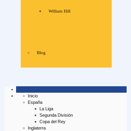
William Hill
Blog
Inicio
España
La Liga
Segunda División
Copa del Rey
Inglaterra