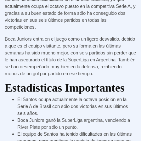
actualmente ocupa el octavo puesto en la competitiva Serie A, y
gracias a su buen estado de forma sólo ha conseguido dos
victorias en sus seis últimos partidos en todas las
competiciones.
Boca Juniors entra en el juego como un ligero desvalido, debido
a que es el equipo visitante, pero su forma en las últimas
semanas ha sido mucho mejor, con seis partidos sin perder que
le han asegurado el título de la SuperLiga en Argentina. También
se han desempeñado muy bien en la defensa, recibiendo
menos de un gol por partido en ese tiempo.
Estadísticas Importantes
El Santos ocupa actualmente la octava posición en la
Serie A de Brasil con sólo dos victorias en sus últimos
seis años.
Boca Juniors ganó la SuperLiga argentina, venciendo a
River Plate por sólo un punto.
El equipo de Santos ha tenido dificultades en las últimas
semanas, pero mantiene la ventaja de jugar en casa en