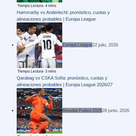
Hammarby vs Anderlecht: pronóstico, cuotas y
alineaciones probables | Europa League
Europa League
22 julio, 2026
Qarabag vs CSKA Sofía: pronóstico, cuotas y
alineaciones probables | Europa League 2026/27
Mundial Futbol 2026
28 junio, 2026