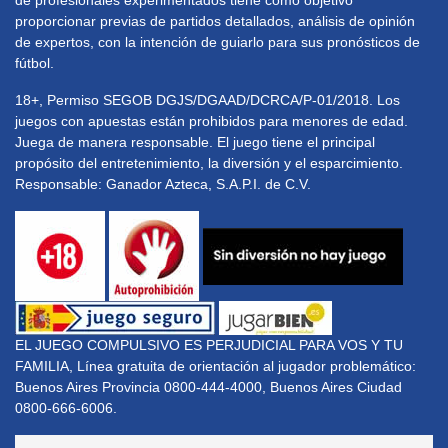
de profesionales experimentados tiene como objetivo
proporcionar previas de partidos detallados, análisis de opinión
de expertos, con la intención de guiarlo para sus pronósticos de
fútbol.
18+, Permiso SEGOB DGJS/DGAAD/DCRCA/P-01/2018. Los
juegos con apuestas están prohibidos para menores de edad.
Juega de manera responsable. El juego tiene el principal
propósito del entretenimiento, la diversión y el esparcimiento.
Responsable: Ganador Azteca, S.A.P.I. de C.V.
EL JUEGO COMPULSIVO ES PERJUDICIAL PARA VOS Y TU
FAMILIA, Línea gratuita de orientación al jugador problemático:
Buenos Aires Provincia 0800-444-4000, Buenos Aires Ciudad
0800-666-6006.