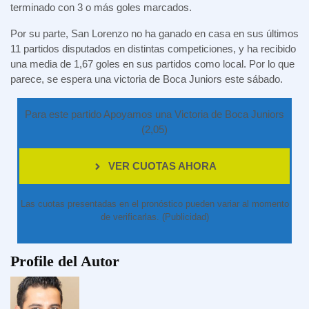
terminado con 3 o más goles marcados.
Por su parte, San Lorenzo no ha ganado en casa en sus últimos
11 partidos disputados en distintas competiciones, y ha recibido
una media de 1,67 goles en sus partidos como local. Por lo que
parece, se espera una victoria de Boca Juniors este sábado.
Para este partido Apoyamos una Victoria de Boca Juniors
(2,05)
VER CUOTAS AHORA
Las cuotas presentadas en el pronóstico pueden variar al momento
de verificarlas. (Publicidad)
Profile del Autor