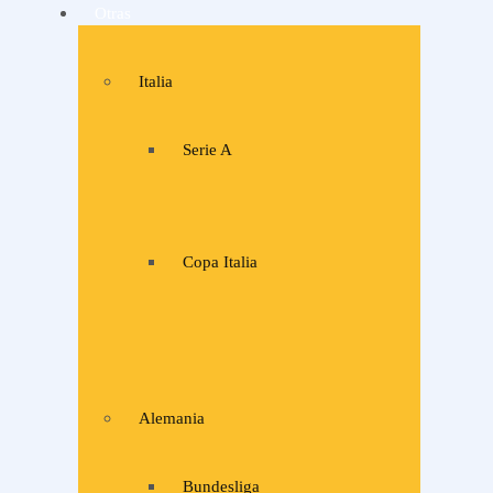
Otras
Italia
Serie A
Copa Italia
Alemania
Bundesliga