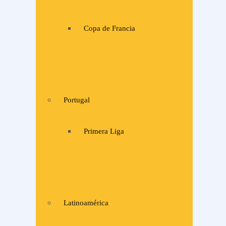
Copa de Francia
Portugal
Primera Liga
Latinoamérica