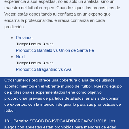
experiencia a sus espaldas, no es sólo un analista, sino un
maestro del fútbol europeo. Cuando sigues los pronósticos de
Víctor, estás depositando tu confianza en un experto que
encarna la profesionalidad e irradia confianza en cada
predicción.
Previous
Pronóstico Banfield vs Unión de Santa Fe
Next
Pronóstico Bragantino vs Avaí
Otrosnumeros.org ofrece una cobertura diaria de los últimos
acontecimientos en el vibrante mundo del fútbol. Nuestro equipo
de profesionales experimentados tiene como objetivo
proporcionar previas de partidos detallados, análisis de opinión
de expertos, con la intención de guiarlo para sus pronósticos de
fútbol.
18+, Permiso SEGOB DGJS/DGAAD/DCRCA/P-01/2018. Los
juegos con apuestas están prohibidos para menores de edad.