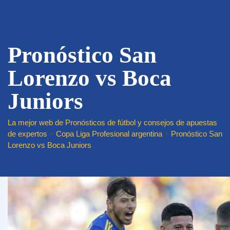
Pronóstico San
Lorenzo vs Boca
Juniors
La mejor web de Pronósticos de fútbol y consejos de apuestas
de expertos
>
Copa Liga Profesional argentina
>
Pronóstico San
Lorenzo vs Boca Juniors