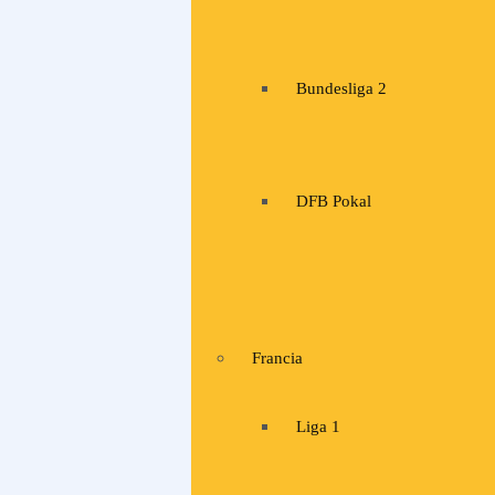
Bundesliga 2
DFB Pokal
Francia
Liga 1