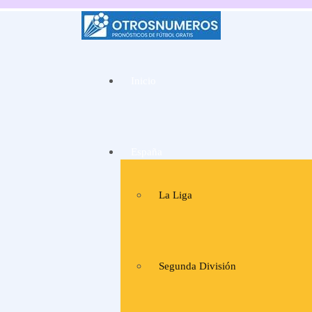
La mejor web de 
de expertos
Inicio
España
La Liga
Segunda División