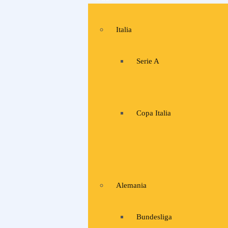
Italia
Serie A
Copa Italia
Alemania
Bundesliga