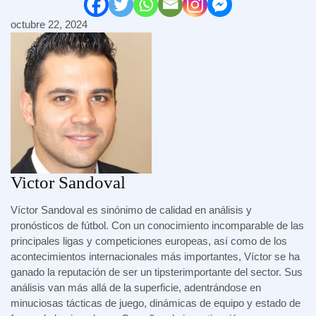
octubre 22, 2024
Victor Sandoval
Víctor Sandoval es sinónimo de calidad en análisis y
pronósticos de fútbol. Con un conocimiento incomparable de las
principales ligas y competiciones europeas, así como de los
acontecimientos internacionales más importantes, Víctor se ha
ganado la reputación de ser un tipsterimportante del sector. Sus
análisis van más allá de la superficie, adentrándose en
minuciosas tácticas de juego, dinámicas de equipo y estado de