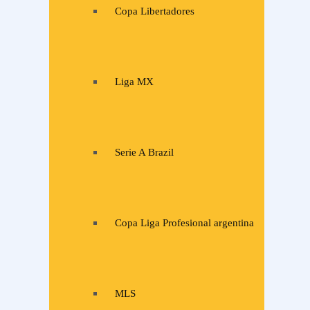
Copa Libertadores
Liga MX
Serie A Brazil
Copa Liga Profesional argentina
MLS