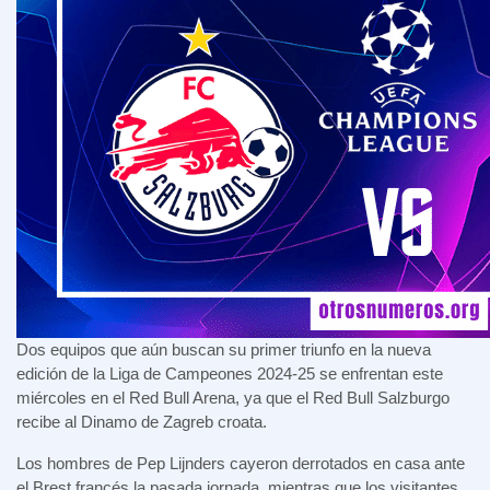
Dos equipos que aún buscan su primer triunfo en la nueva
edición de la Liga de Campeones 2024-25 se enfrentan este
miércoles en el Red Bull Arena, ya que el Red Bull Salzburgo
recibe al Dinamo de Zagreb croata.
Los hombres de Pep Lijnders cayeron derrotados en casa ante
el Brest francés la pasada jornada, mientras que los visitantes