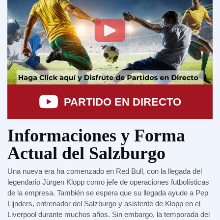
PARTIDO EN DIRECTO
Informaciones y Forma
Actual del Salzburgo
Una nueva era ha comenzado en Red Bull, con la llegada del
legendario Jürgen Klopp como jefe de operaciones futbolísticas
de la empresa. También se espera que su llegada ayude a Pep
Lijnders, entrenador del Salzburgo y asistente de Klopp en el
Liverpool durante muchos años. Sin embargo, la temporada del