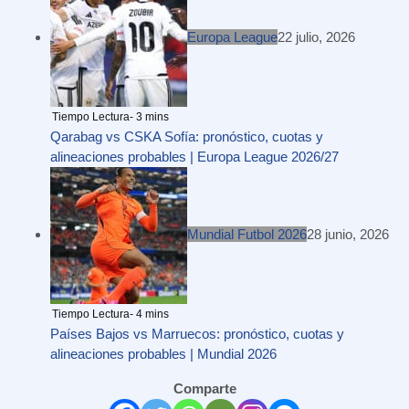
Europa League
22 julio, 2026
Qarabag vs CSKA Sofía: pronóstico, cuotas y
alineaciones probables | Europa League 2026/27
Mundial Futbol 2026
28 junio, 2026
Países Bajos vs Marruecos: pronóstico, cuotas y
alineaciones probables | Mundial 2026
Comparte