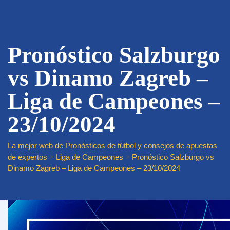
Pronóstico Salzburgo
vs Dinamo Zagreb –
Liga de Campeones –
23/10/2024
La mejor web de Pronósticos de fútbol y consejos de apuestas
de expertos
>
Liga de Campeones
>
Pronóstico Salzburgo vs
Dinamo Zagreb – Liga de Campeones – 23/10/2024