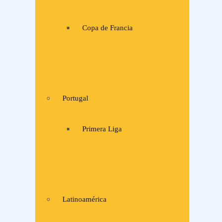
Copa de Francia
Portugal
Primera Liga
Latinoamérica