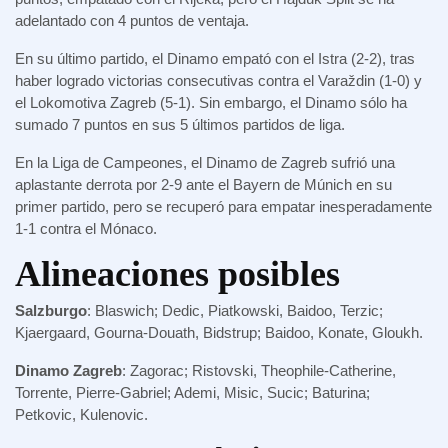
adelantado con 4 puntos de ventaja.
En su último partido, el Dinamo empató con el Istra (2-2), tras
haber logrado victorias consecutivas contra el Varaždin (1-0) y
el Lokomotiva Zagreb (5-1). Sin embargo, el Dinamo sólo ha
sumado 7 puntos en sus 5 últimos partidos de liga.
En la Liga de Campeones, el Dinamo de Zagreb sufrió una
aplastante derrota por 2-9 ante el Bayern de Múnich en su
primer partido, pero se recuperó para empatar inesperadamente
1-1 contra el Mónaco.
Alineaciones posibles
Salzburgo
: Blaswich; Dedic, Piatkowski, Baidoo, Terzic;
Kjaergaard, Gourna-Douath, Bidstrup; Baidoo, Konate, Gloukh.
Dinamo Zagreb
: Zagorac; Ristovski, Theophile-Catherine,
Torrente, Pierre-Gabriel; Ademi, Misic, Sucic; Baturina;
Petkovic, Kulenovic.