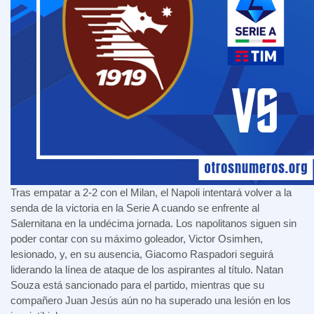
Tras empatar a 2-2 con el Milan, el Napoli intentará volver a la
senda de la victoria en la Serie A cuando se enfrente al
Salernitana en la undécima jornada. Los napolitanos siguen sin
poder contar con su máximo goleador, Victor Osimhen,
lesionado, y, en su ausencia, Giacomo Raspadori seguirá
liderando la línea de ataque de los aspirantes al título. Natan
Souza está sancionado para el partido, mientras que su
compañero Juan Jesús aún no ha superado una lesión en los