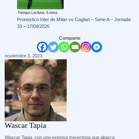
Pronóstico Inter de Milán vs Cagliari – Serie A – Jornada
33 – 17/04/2026
Comparte
noviembre 3, 2023
Wascar Tapia
Wascar Tapia, con una extensa trayectoria que abarca