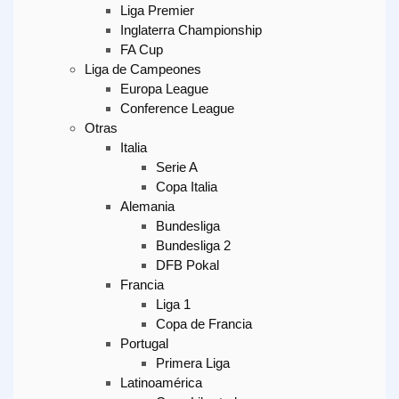
Liga Premier
Inglaterra Championship
FA Cup
Liga de Campeones
Europa League
Conference League
Otras
Italia
Serie A
Copa Italia
Alemania
Bundesliga
Bundesliga 2
DFB Pokal
Francia
Liga 1
Copa de Francia
Portugal
Primera Liga
Latinoamérica