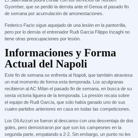
Gyomber, que se perdió la derrota ante el Genoa el pasado fin
de semana por acumulación de amonestaciones.
Federico Fazio sigue aquejado de una lesión en la pantorrilla,
pero por lo demás el entrenador Rudi Garcia Filippo Inzaghi no
tiene otras preocupaciones por lesión.
Informaciones y Forma
Actual del Napoli
Este fin de semana se enfrenta al Napoli, que también atraviesa
un mal momento de forma esta temporada. Los azulgranas
recibieron al AC Milan el pasado fin de semana, en busca de su
sexta victoria liguera de la temporada. La presión recaía sobre
el equipo de Rudi García, que sólo había ganado uno de sus
cuatro partidos anteriores en casa en todas las competiciones.
Los Gli Azzuri se fueron al descanso con una desventaja de dos
goles, pero demostraron por qué son los campeones en la
segunda parte, empatando a 2-2. Sin embargo, un punto no les