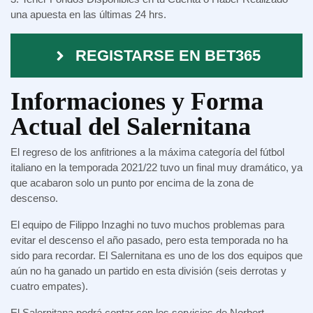
una apuesta en las últimas 24 hrs.
REGISTARSE EN BET365
Informaciones y Forma
Actual del Salernitana
El regreso de los anfitriones a la máxima categoría del fútbol
italiano en la temporada 2021/22 tuvo un final muy dramático, ya
que acabaron solo un punto por encima de la zona de
descenso.
El equipo de Filippo Inzaghi no tuvo muchos problemas para
evitar el descenso el año pasado, pero esta temporada no ha
sido para recordar. El Salernitana es uno de los dos equipos que
aún no ha ganado un partido en esta división (seis derrotas y
cuatro empates).
El Salernitana podrá contar con los servicios de Norbert