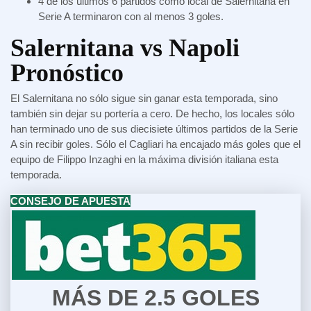
4 de los últimos 6 partidos como local de Salernitana en
Serie A terminaron con al menos 3 goles.
Salernitana vs Napoli
Pronóstico
El Salernitana no sólo sigue sin ganar esta temporada, sino
también sin dejar su portería a cero. De hecho, los locales sólo
han terminado uno de sus diecisiete últimos partidos de la Serie
A sin recibir goles. Sólo el Cagliari ha encajado más goles que el
equipo de Filippo Inzaghi en la máxima división italiana esta
temporada.
CONSEJO DE APUESTA
MÁS DE 2.5 GOLES