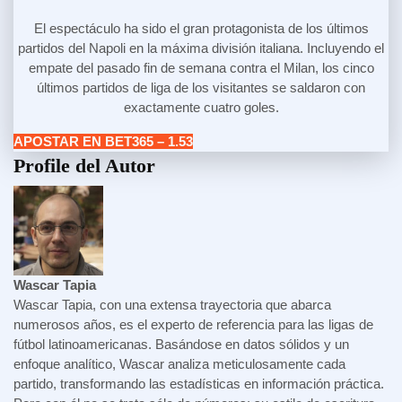
El espectáculo ha sido el gran protagonista de los últimos
partidos del Napoli en la máxima división italiana. Incluyendo el
empate del pasado fin de semana contra el Milan, los cinco
últimos partidos de liga de los visitantes se saldaron con
exactamente cuatro goles.
APOSTAR EN BET365 – 1.53
Profile del Autor
Wascar Tapia
Wascar Tapia, con una extensa trayectoria que abarca
numerosos años, es el experto de referencia para las ligas de
fútbol latinoamericanas. Basándose en datos sólidos y un
enfoque analítico, Wascar analiza meticulosamente cada
partido, transformando las estadísticas en información práctica.