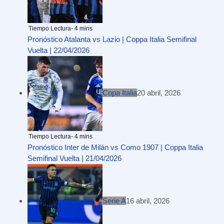
Pronóstico Atalanta vs Lazio | Coppa Italia Semifinal
Vuelta | 22/04/2026
Copa Italia
20 abril, 2026
Pronóstico Inter de Milán vs Como 1907 | Coppa Italia
Semifinal Vuelta | 21/04/2026
Serie A
16 abril, 2026