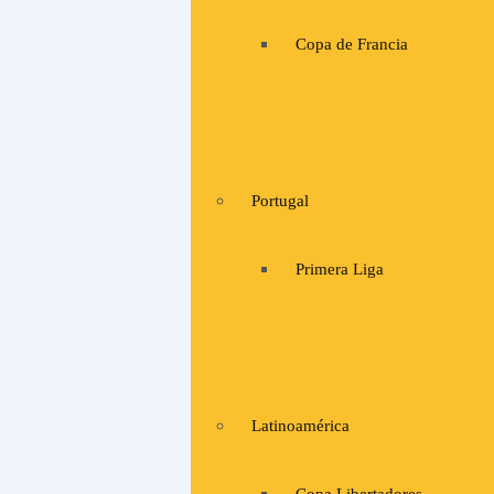
Copa de Francia
Portugal
Primera Liga
Latinoamérica