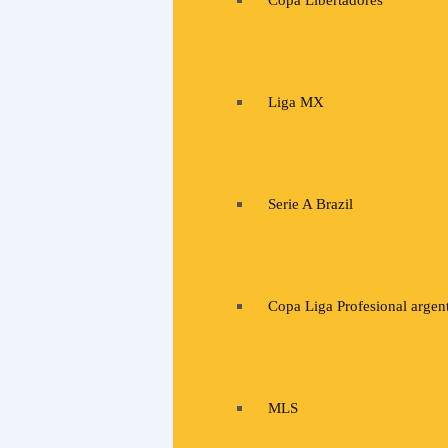
Copa Libertadores
Liga MX
Serie A Brazil
Copa Liga Profesional argen
MLS