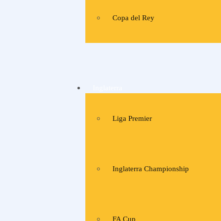
Copa del Rey
Inglaterra
Liga Premier
Inglaterra Championship
FA Cup