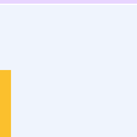
Pronósticos de fútbol y