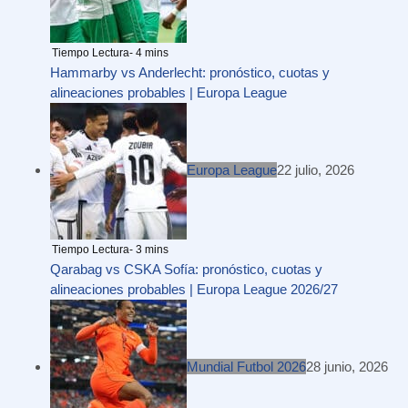
Hammarby vs Anderlecht: pronóstico, cuotas y
alineaciones probables | Europa League
Europa League
22 julio, 2026
Qarabag vs CSKA Sofía: pronóstico, cuotas y
alineaciones probables | Europa League 2026/27
Mundial Futbol 2026
28 junio, 2026