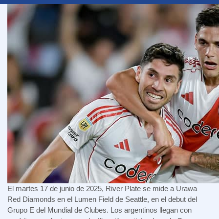
El martes 17 de junio de 2025, River Plate se mide a Urawa
Red Diamonds en el Lumen Field de Seattle, en el debut del
Grupo E del Mundial de Clubes. Los argentinos llegan con