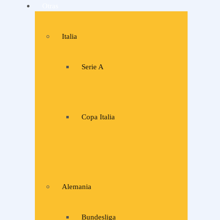
Otras
Italia
Serie A
Copa Italia
Alemania
Bundesliga