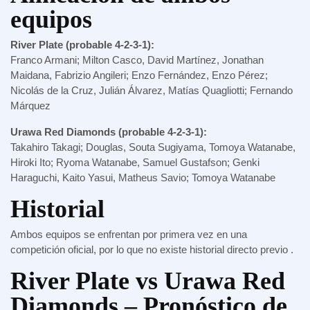
equipos
River Plate (probable 4‑2‑3‑1):
Franco Armani; Milton Casco, David Martínez, Jonathan
Maidana, Fabrizio Angileri; Enzo Fernández, Enzo Pérez;
Nicolás de la Cruz, Julián Álvarez, Matías Quagliotti; Fernando
Márquez
Urawa Red Diamonds (probable 4‑2‑3‑1):
Takahiro Takagi; Douglas, Souta Sugiyama, Tomoya Watanabe,
Hiroki Ito; Ryoma Watanabe, Samuel Gustafson; Genki
Haraguchi, Kaito Yasui, Matheus Savio; Tomoya Watanabe
Historial
Ambos equipos se enfrentan por primera vez en una
competición oficial, por lo que no existe historial directo previo .
River Plate vs Urawa Red
Diamonds – Pronóstico de