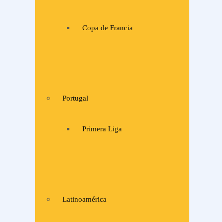
Copa de Francia
Portugal
Primera Liga
Latinoamérica