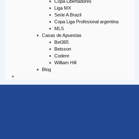
Copa Libertadores
Liga MX
Serie A Brazil
Copa Liga Profesional argentina
MLS
Casas de Apuestas
Bet365
Betsson
Codere
William Hill
Blog