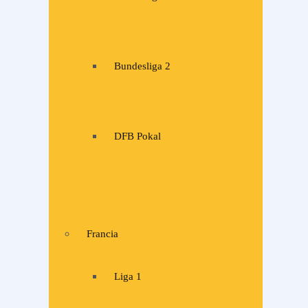
Bundesliga 2
DFB Pokal
Francia
Liga 1