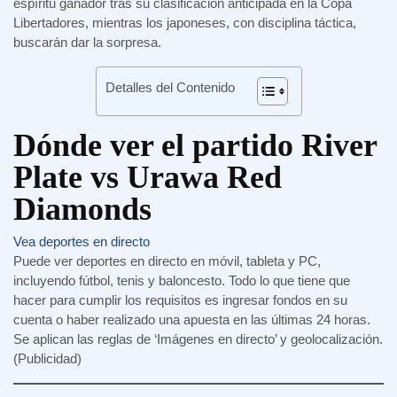
espíritu ganador tras su clasificación anticipada en la Copa
Libertadores, mientras los japoneses, con disciplina táctica,
buscarán dar la sorpresa.
Detalles del Contenido
Dónde ver el partido River
Plate vs Urawa Red
Diamonds
Vea deportes en directo
Puede ver deportes en directo en móvil, tableta y PC,
incluyendo fútbol, tenis y baloncesto. Todo lo que tiene que
hacer para cumplir los requisitos es ingresar fondos en su
cuenta o haber realizado una apuesta en las últimas 24 horas.
Se aplican las reglas de ‘Imágenes en directo’ y geolocalización.
(Publicidad)