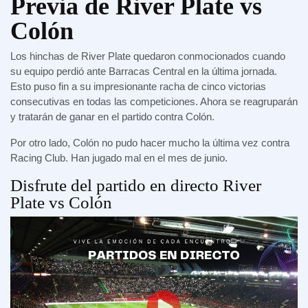
Previa de River Plate vs
Colón
Los hinchas de River Plate quedaron conmocionados cuando
su equipo perdió ante Barracas Central en la última jornada.
Esto puso fin a su impresionante racha de cinco victorias
consecutivas en todas las competiciones. Ahora se reagruparán
y tratarán de ganar en el partido contra Colón.
Por otro lado, Colón no pudo hacer mucho la última vez contra
Racing Club. Han jugado mal en el mes de junio.
Disfrute del partido en directo River
Plate vs Colón