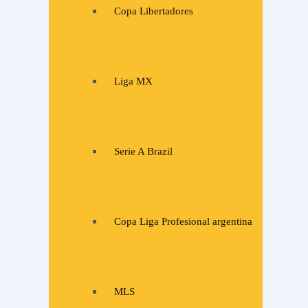
Copa Libertadores
Liga MX
Serie A Brazil
Copa Liga Profesional argentina
MLS