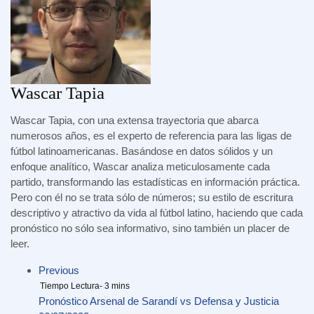
Wascar Tapia
Wascar Tapia, con una extensa trayectoria que abarca
numerosos años, es el experto de referencia para las ligas de
fútbol latinoamericanas. Basándose en datos sólidos y un
enfoque analítico, Wascar analiza meticulosamente cada
partido, transformando las estadísticas en información práctica.
Pero con él no se trata sólo de números; su estilo de escritura
descriptivo y atractivo da vida al fútbol latino, haciendo que cada
pronóstico no sólo sea informativo, sino también un placer de
leer.
Previous
Pronóstico Arsenal de Sarandí vs Defensa y Justicia