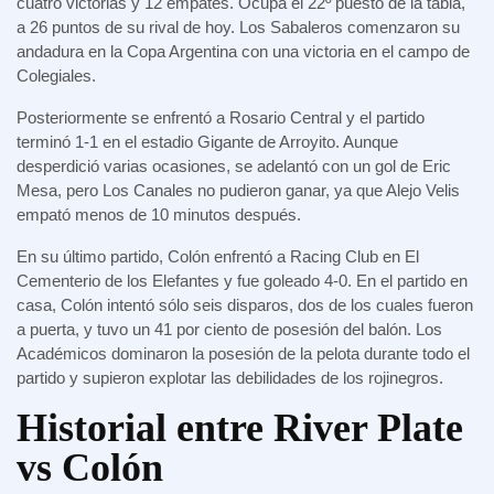
cuatro victorias y 12 empates. Ocupa el 22º puesto de la tabla,
a 26 puntos de su rival de hoy. Los Sabaleros comenzaron su
andadura en la Copa Argentina con una victoria en el campo de
Colegiales.
Posteriormente se enfrentó a Rosario Central y el partido
terminó 1-1 en el estadio Gigante de Arroyito. Aunque
desperdició varias ocasiones, se adelantó con un gol de Eric
Mesa, pero Los Canales no pudieron ganar, ya que Alejo Velis
empató menos de 10 minutos después.
En su último partido, Colón enfrentó a Racing Club en El
Cementerio de los Elefantes y fue goleado 4-0. En el partido en
casa, Colón intentó sólo seis disparos, dos de los cuales fueron
a puerta, y tuvo un 41 por ciento de posesión del balón. Los
Académicos dominaron la posesión de la pelota durante todo el
partido y supieron explotar las debilidades de los rojinegros.
Historial entre River Plate
vs Colón