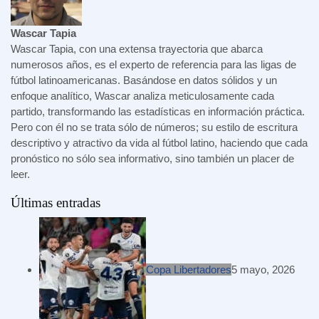
Wascar Tapia
Wascar Tapia, con una extensa trayectoria que abarca
numerosos años, es el experto de referencia para las ligas de
fútbol latinoamericanas. Basándose en datos sólidos y un
enfoque analítico, Wascar analiza meticulosamente cada
partido, transformando las estadísticas en información práctica.
Pero con él no se trata sólo de números; su estilo de escritura
descriptivo y atractivo da vida al fútbol latino, haciendo que cada
pronóstico no sólo sea informativo, sino también un placer de
leer.
Últimas entradas
Copa Libertadores
5 mayo, 2026