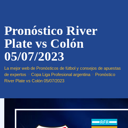
Pronóstico River
Plate vs Colón
05/07/2023
La mejor web de Pronósticos de fútbol y consejos de apuestas
de expertos
>
Copa Liga Profesional argentina
>
Pronóstico
River Plate vs Colón 05/07/2023