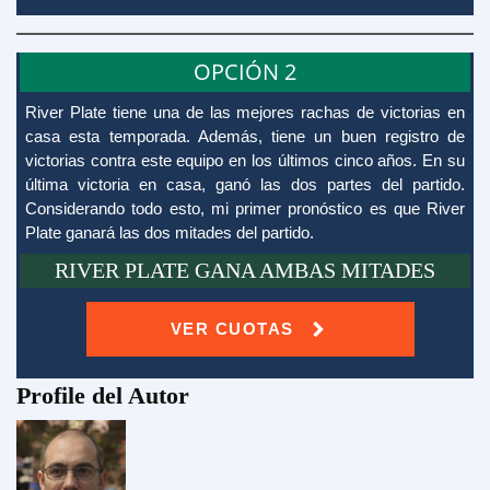
OPCIÓN 2
River Plate tiene una de las mejores rachas de victorias en
casa esta temporada. Además, tiene un buen registro de
victorias contra este equipo en los últimos cinco años. En su
última victoria en casa, ganó las dos partes del partido.
Considerando todo esto, mi primer pronóstico es que River
Plate ganará las dos mitades del partido.
RIVER PLATE GANA AMBAS MITADES
VER CUOTAS
Profile del Autor