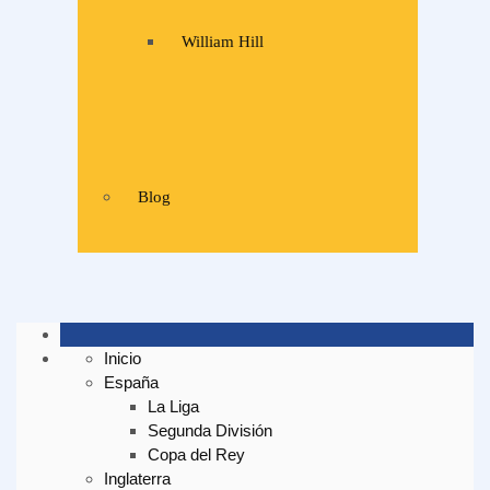
William Hill
Blog
Inicio
España
La Liga
Segunda División
Copa del Rey
Inglaterra