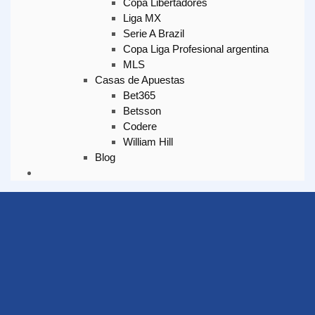
Copa Libertadores
Liga MX
Serie A Brazil
Copa Liga Profesional argentina
MLS
Casas de Apuestas
Bet365
Betsson
Codere
William Hill
Blog