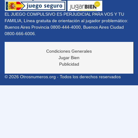
EL JUEGO COMPULSIVO ES PERJUDICIAL PARA VOS Y TU
FAMILIA, Línea gratuita de orientación al jugador problemático:
Buenos Aires Provincia 0800-444-4000, Buenos Aires Ciudad
0800-666-6006.
Condiciones Generales
Jugar Bien
Publicidad
© 2026 Otrosnumeros.org - Todos los derechos reservados