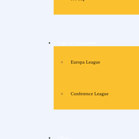
Liga de Campeones
Europa League
Conference League
Otras