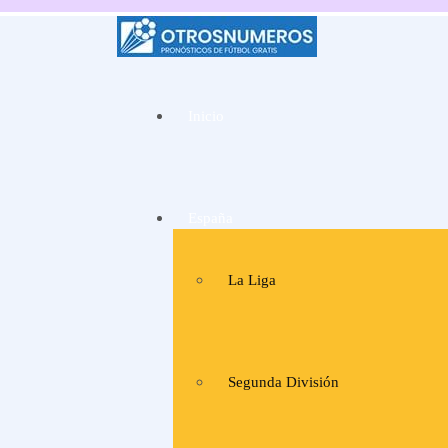
La mejor web de 
de expertos
Inicio
España
La Liga
Segunda División