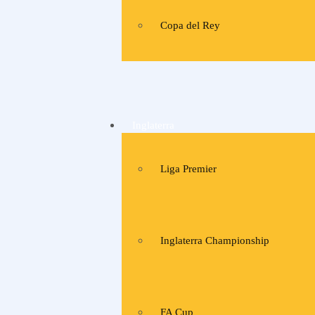
Copa del Rey
Inglaterra
Liga Premier
Inglaterra Championship
FA Cup