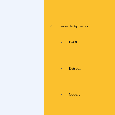
Casas de Apuestas
Bet365
Betsson
Codere