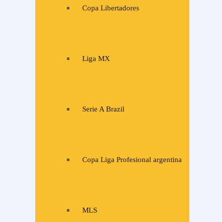
Copa Libertadores
Liga MX
Serie A Brazil
Copa Liga Profesional argentina
MLS