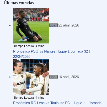
Últimas entradas
Liga 1
21 abril, 2026
Pronóstico PSG vs Nantes | Ligue 1 Jornada 32 |
22/04/2026
Liga 1
16 abril, 2026
Pronóstico RC Lens vs Toulouse FC – Ligue 1 – Jornada