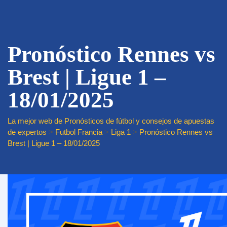
Pronóstico Rennes vs
Brest | Ligue 1 –
18/01/2025
La mejor web de Pronósticos de fútbol y consejos de apuestas
de expertos
>
Futbol Francia
>
Liga 1
>
Pronóstico Rennes vs
Brest | Ligue 1 – 18/01/2025