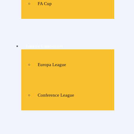
FA Cup
Liga de Campeones
Europa League
Conference League