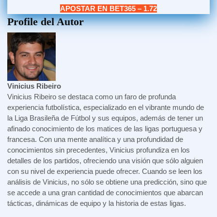
APOSTAR EN BET365 – 1.72
Profile del Autor
Vinicius Ribeiro
Vinicius Ribeiro se destaca como un faro de profunda
experiencia futbolística, especializado en el vibrante mundo de
la Liga Brasileña de Fútbol y sus equipos, además de tener un
afinado conocimiento de los matices de las ligas portuguesa y
francesa. Con una mente analítica y una profundidad de
conocimientos sin precedentes, Vinicius profundiza en los
detalles de los partidos, ofreciendo una visión que sólo alguien
con su nivel de experiencia puede ofrecer. Cuando se leen los
análisis de Vinicius, no sólo se obtiene una predicción, sino que
se accede a una gran cantidad de conocimientos que abarcan
tácticas, dinámicas de equipo y la historia de estas ligas.