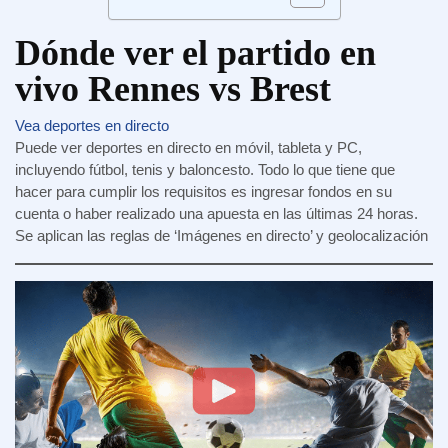
Dónde ver el partido en
vivo Rennes vs Brest
Vea deportes en directo
Puede ver deportes en directo en móvil, tableta y PC,
incluyendo fútbol, tenis y baloncesto. Todo lo que tiene que
hacer para cumplir los requisitos es ingresar fondos en su
cuenta o haber realizado una apuesta en las últimas 24 horas.
Se aplican las reglas de ‘Imágenes en directo’ y geolocalización