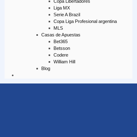
Copa Libertadores
Liga MX
Serie A Brazil
Copa Liga Profesional argentina
MLS
Casas de Apuestas
Bet365
Betsson
Codere
William Hill
Blog