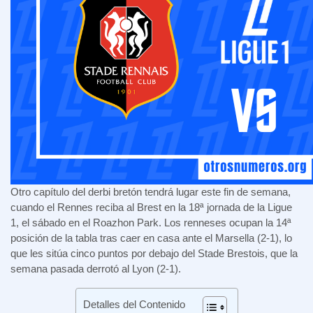
Otro capítulo del derbi bretón tendrá lugar este fin de semana,
cuando el Rennes reciba al Brest en la 18ª jornada de la Ligue
1, el sábado en el Roazhon Park. Los renneses ocupan la 14ª
posición de la tabla tras caer en casa ante el Marsella (2-1), lo
que les sitúa cinco puntos por debajo del Stade Brestois, que la
semana pasada derrotó al Lyon (2-1).
Detalles del Contenido