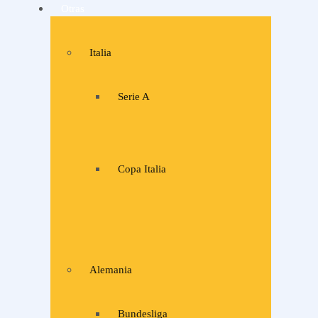
Otras
Italia
Serie A
Copa Italia
Alemania
Bundesliga