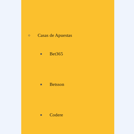
Casas de Apuestas
Bet365
Betsson
Codere