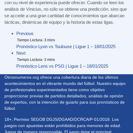
con su nivel de experiencia puede ofrecer. Cuando se leen los
análisis de Vinicius, no sólo se obtiene una predicción, sino que
se accede a una gran cantidad de conocimientos que abarcan
tácticas, dinámicas de equipo y la historia de estas ligas.
Previous
Pronóstico Lyon vs Toulouse | Ligue 1 – 18/01/2025
Next
Pronóstico Lens vs PSG | Ligue 1 – 18/01/2025
Otrosnumeros.org ofrece una cobertura diaria de los últimos
acontecimientos en el vibrante mundo del fútbol. Nuestro equipo
de profesionales experimentados tiene como objetivo
proporcionar previas de partidos detallados, análisis de opinión
de expertos, con la intención de guiarlo para sus pronósticos de
fútbol.
18+, Permiso SEGOB DGJS/DGAAD/DCRCA/P-01/2018. Los
juegos con apuestas están prohibidos para menores de edad.
Juega de manera responsable. El juego tiene el principal