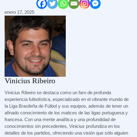
enero 17, 2025
Vinicius Ribeiro
Vinicius Ribeiro se destaca como un faro de profunda
experiencia futbolística, especializado en el vibrante mundo de
la Liga Brasileña de Fútbol y sus equipos, además de tener un
afinado conocimiento de los matices de las ligas portuguesa y
francesa. Con una mente analítica y una profundidad de
conocimientos sin precedentes, Vinicius profundiza en los
detalles de los partidos, ofreciendo una visión que sólo alguien