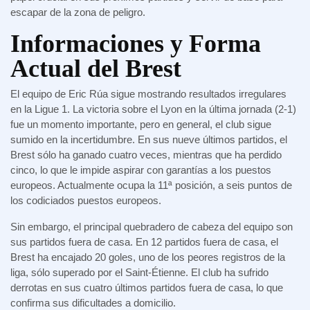
escapar de la zona de peligro.
Informaciones y Forma
Actual del Brest
El equipo de Eric Rúa sigue mostrando resultados irregulares
en la Ligue 1. La victoria sobre el Lyon en la última jornada (2-1)
fue un momento importante, pero en general, el club sigue
sumido en la incertidumbre. En sus nueve últimos partidos, el
Brest sólo ha ganado cuatro veces, mientras que ha perdido
cinco, lo que le impide aspirar con garantías a los puestos
europeos. Actualmente ocupa la 11ª posición, a seis puntos de
los codiciados puestos europeos.
Sin embargo, el principal quebradero de cabeza del equipo son
sus partidos fuera de casa. En 12 partidos fuera de casa, el
Brest ha encajado 20 goles, uno de los peores registros de la
liga, sólo superado por el Saint-Étienne. El club ha sufrido
derrotas en sus cuatro últimos partidos fuera de casa, lo que
confirma sus dificultades a domicilio.