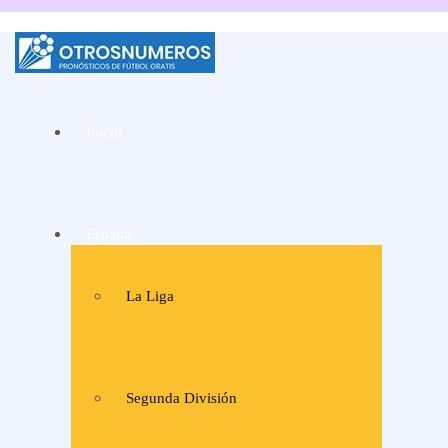
La mejor web de
Pronósticos de fútbol
Inicio
y consejos de apuestas
de expertos
España
La Liga
Segunda División