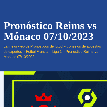
Pronóstico Reims vs
Mónaco 07/10/2023
La mejor web de Pronósticos de fútbol y consejos de apuestas
de expertos
>
Futbol Francia
>
Liga 1
>
Pronóstico Reims vs
Mónaco 07/10/2023