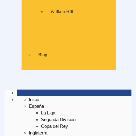
William Hill
Blog
Inicio
España
La Liga
Segunda División
Copa del Rey
Inglaterra