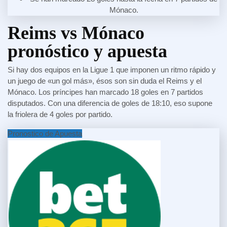
Mónaco.
Reims vs Mónaco
pronóstico y apuesta
Si hay dos equipos en la Ligue 1 que imponen un ritmo rápido y
un juego de «un gol más», ésos son sin duda el Reims y el
Mónaco. Los príncipes han marcado 18 goles en 7 partidos
disputados. Con una diferencia de goles de 18:10, eso supone
la friolera de 4 goles por partido.
Pronostico de Apuesta