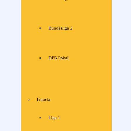
Bundesliga 2
DFB Pokal
Francia
Liga 1