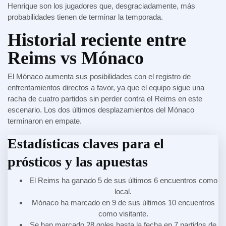
Henrique son los jugadores que, desgraciadamente, más
probabilidades tienen de terminar la temporada.
Historial reciente entre
Reims vs Mónaco
El Mónaco aumenta sus posibilidades con el registro de
enfrentamientos directos a favor, ya que el equipo sigue una
racha de cuatro partidos sin perder contra el Reims en este
escenario. Los dos últimos desplazamientos del Mónaco
terminaron en empate.
Estadísticas claves para el
prósticos y las apuestas
El Reims ha ganado 5 de sus últimos 6 encuentros como
local.
Mónaco ha marcado en 9 de sus últimos 10 encuentros
como visitante.
Se han marcado 28 goles hasta la fecha en 7 partidos de