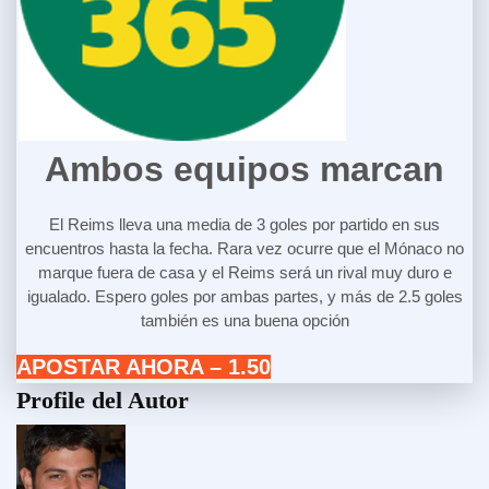
Ambos equipos marcan
El Reims lleva una media de 3 goles por partido en sus
encuentros hasta la fecha. Rara vez ocurre que el Mónaco no
marque fuera de casa y el Reims será un rival muy duro e
igualado. Espero goles por ambas partes, y más de 2.5 goles
también es una buena opción
APOSTAR AHORA – 1.50
Profile del Autor