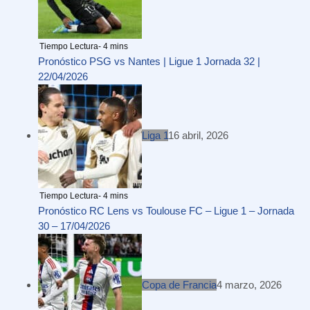
Pronóstico PSG vs Nantes | Ligue 1 Jornada 32 |
22/04/2026
Liga 1
16 abril, 2026
Pronóstico RC Lens vs Toulouse FC – Ligue 1 – Jornada
30 – 17/04/2026
Copa de Francia
4 marzo, 2026