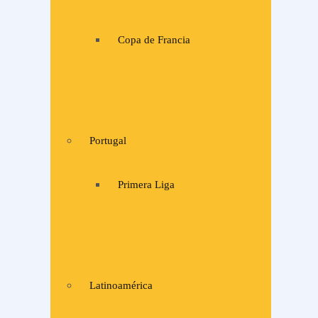
Copa de Francia
Portugal
Primera Liga
Latinoamérica