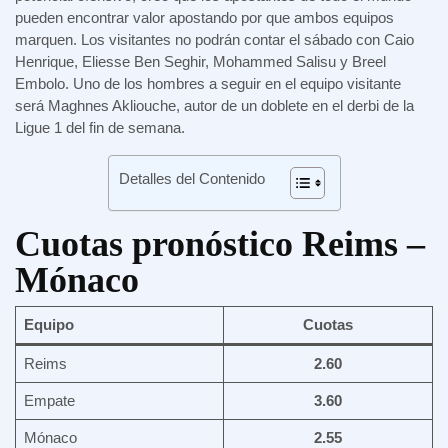
pueden encontrar valor apostando por que ambos equipos
marquen. Los visitantes no podrán contar el sábado con Caio
Henrique, Eliesse Ben Seghir, Mohammed Salisu y Breel
Embolo. Uno de los hombres a seguir en el equipo visitante
será Maghnes Akliouche, autor de un doblete en el derbi de la
Ligue 1 del fin de semana.
Detalles del Contenido
Cuotas pronóstico Reims –
Mónaco
Equipo
Cuotas
Reims
2.60
Empate
3.60
Mónaco
2.55