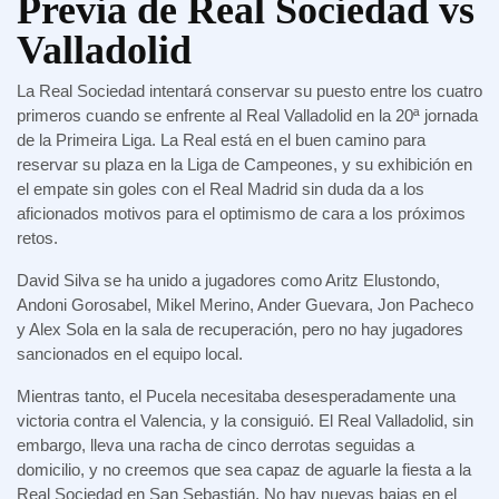
Previa de Real Sociedad vs
Valladolid
La Real Sociedad intentará conservar su puesto entre los cuatro
primeros cuando se enfrente al Real Valladolid en la 20ª jornada
de la Primeira Liga. La Real está en el buen camino para
reservar su plaza en la Liga de Campeones, y su exhibición en
el empate sin goles con el Real Madrid sin duda da a los
aficionados motivos para el optimismo de cara a los próximos
retos.
David Silva se ha unido a jugadores como Aritz Elustondo,
Andoni Gorosabel, Mikel Merino, Ander Guevara, Jon Pacheco
y Alex Sola en la sala de recuperación, pero no hay jugadores
sancionados en el equipo local.
Mientras tanto, el Pucela necesitaba desesperadamente una
victoria contra el Valencia, y la consiguió. El Real Valladolid, sin
embargo, lleva una racha de cinco derrotas seguidas a
domicilio, y no creemos que sea capaz de aguarle la fiesta a la
Real Sociedad en San Sebastián. No hay nuevas bajas en el