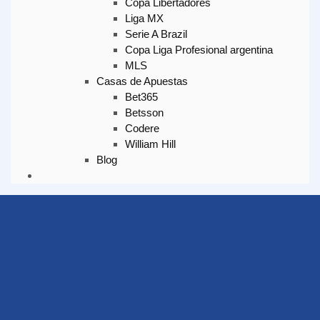
Copa Libertadores
Liga MX
Serie A Brazil
Copa Liga Profesional argentina
MLS
Casas de Apuestas
Bet365
Betsson
Codere
William Hill
Blog