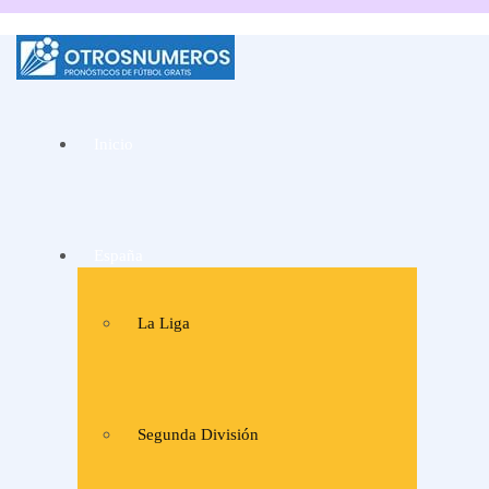
La mejor web de
Pronósticos de fútbol
Inicio
y consejos de apuestas
de expertos
España
La Liga
Segunda División