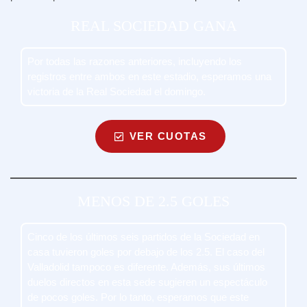
REAL SOCIEDAD GANA
Por todas las razones anteriores, incluyendo los
registros entre ambos en este estadio, esperamos una
victoria de la Real Sociedad el domingo.
VER CUOTAS
MENOS DE 2.5 GOLES
Cinco de los últimos seis partidos de la Sociedad en
casa tuvieron goles por debajo de los 2.5. El caso del
Valladolid tampoco es diferente. Además, sus últimos
duelos directos en esta sede sugieren un espectáculo
de pocos goles. Por lo tanto, esperamos que este