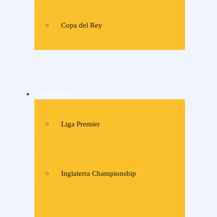
Copa del Rey
Inglaterra
Liga Premier
Inglaterra Championship