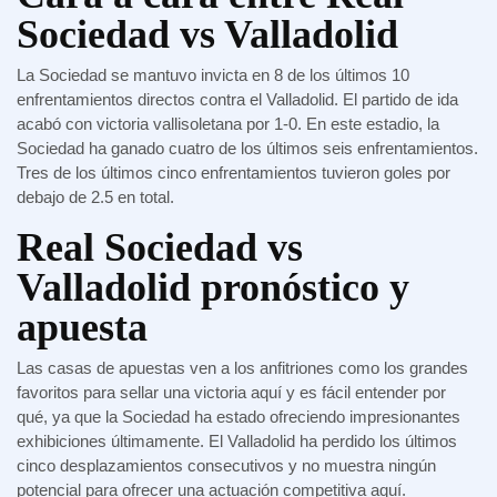
Sociedad vs Valladolid
La Sociedad se mantuvo invicta en 8 de los últimos 10
enfrentamientos directos contra el Valladolid. El partido de ida
acabó con victoria vallisoletana por 1-0. En este estadio, la
Sociedad ha ganado cuatro de los últimos seis enfrentamientos.
Tres de los últimos cinco enfrentamientos tuvieron goles por
debajo de 2.5 en total.
Real Sociedad vs
Valladolid pronóstico y
apuesta
Las casas de apuestas ven a los anfitriones como los grandes
favoritos para sellar una victoria aquí y es fácil entender por
qué, ya que la Sociedad ha estado ofreciendo impresionantes
exhibiciones últimamente. El Valladolid ha perdido los últimos
cinco desplazamientos consecutivos y no muestra ningún
potencial para ofrecer una actuación competitiva aquí.