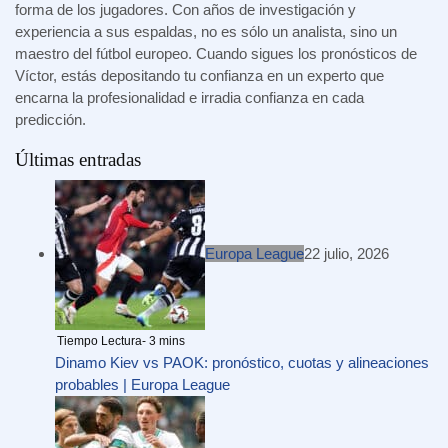
forma de los jugadores. Con años de investigación y
experiencia a sus espaldas, no es sólo un analista, sino un
maestro del fútbol europeo. Cuando sigues los pronósticos de
Víctor, estás depositando tu confianza en un experto que
encarna la profesionalidad e irradia confianza en cada
predicción.
Últimas entradas
Europa League
22 julio, 2026
Dinamo Kiev vs PAOK: pronóstico, cuotas y alineaciones
probables | Europa League