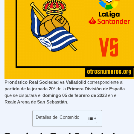
Pronóstico Real Sociedad vs Valladolid
correspondiente al
partido de la jornada 20ª
de la
Primera División de España
que se disputará el
domingo 05 de febrero de 2023
en el
Reale Arena de San Sebastián
.
Detalles del Contenido