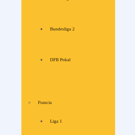
Bundesliga 2
DFB Pokal
Francia
Liga 1