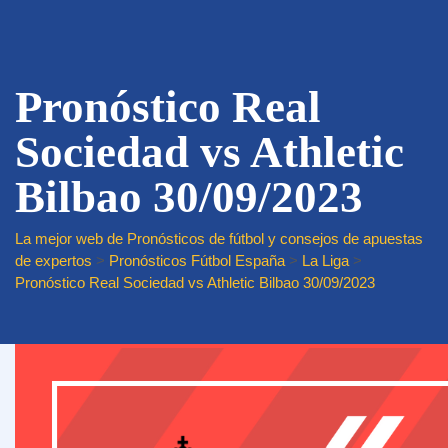
Pronóstico Real
Sociedad vs Athletic
Bilbao 30/09/2023
La mejor web de Pronósticos de fútbol y consejos de apuestas
de expertos
>
Pronósticos Fútbol España
>
La Liga
>
Pronóstico Real Sociedad vs Athletic Bilbao 30/09/2023