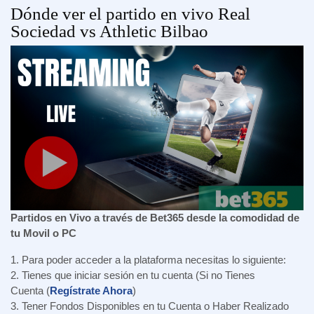
Dónde ver el partido en vivo Real
Sociedad vs Athletic Bilbao
Partidos en Vivo a través de Bet365 desde la comodidad de
tu Movil o PC
1. Para poder acceder a la plataforma necesitas lo siguiente:
2. Tienes que iniciar sesión en tu cuenta (Si no Tienes
Cuenta (
Regístrate Ahora
)
3. Tener Fondos Disponibles en tu Cuenta o Haber Realizado