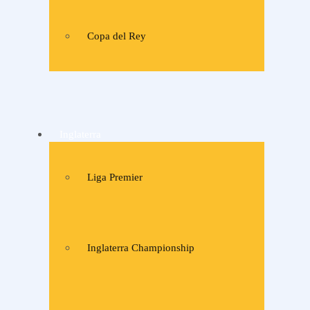
Copa del Rey
Inglaterra
Liga Premier
Inglaterra Championship