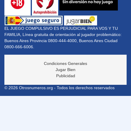
EL JUEGO COMPULSIVO ES PERJUDICIAL PARA VOS Y TU
FAMILIA, Línea gratuita de orientación al jugador problemático:
Buenos Aires Provincia 0800-444-4000, Buenos Aires Ciudad
0800-666-6006.
Condiciones Generales
Jugar Bien
Publicidad
© 2026 Otrosnumeros.org - Todos los derechos reservados