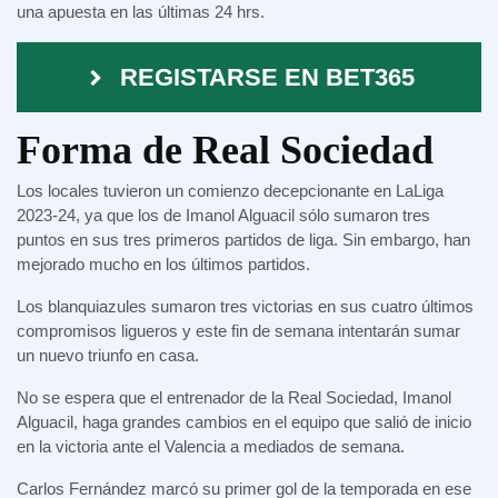
una apuesta en las últimas 24 hrs.
REGISTARSE EN BET365
Forma de Real Sociedad
Los locales tuvieron un comienzo decepcionante en LaLiga
2023-24, ya que los de Imanol Alguacil sólo sumaron tres
puntos en sus tres primeros partidos de liga. Sin embargo, han
mejorado mucho en los últimos partidos.
Los blanquiazules sumaron tres victorias en sus cuatro últimos
compromisos ligueros y este fin de semana intentarán sumar
un nuevo triunfo en casa.
No se espera que el entrenador de la Real Sociedad, Imanol
Alguacil, haga grandes cambios en el equipo que salió de inicio
en la victoria ante el Valencia a mediados de semana.
Carlos Fernández marcó su primer gol de la temporada en ese