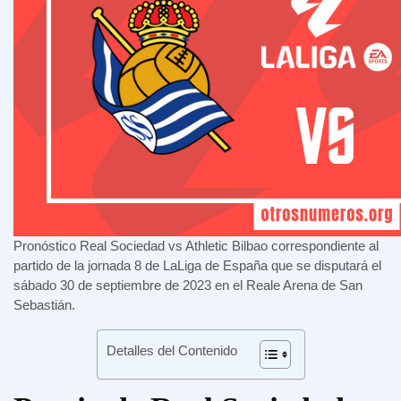
Pronóstico Real Sociedad vs Athletic Bilbao correspondiente al
partido de la jornada 8 de LaLiga de España que se disputará el
sábado 30 de septiembre de 2023 en el Reale Arena de San
Sebastián.
Detalles del Contenido