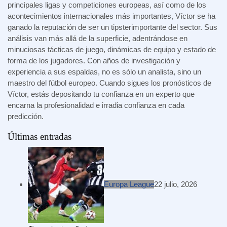
principales ligas y competiciones europeas, así como de los
acontecimientos internacionales más importantes, Víctor se ha
ganado la reputación de ser un tipsterimportante del sector. Sus
análisis van más allá de la superficie, adentrándose en
minuciosas tácticas de juego, dinámicas de equipo y estado de
forma de los jugadores. Con años de investigación y
experiencia a sus espaldas, no es sólo un analista, sino un
maestro del fútbol europeo. Cuando sigues los pronósticos de
Víctor, estás depositando tu confianza en un experto que
encarna la profesionalidad e irradia confianza en cada
predicción.
Últimas entradas
Europa League
22 julio, 2026