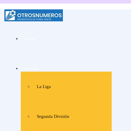
La mejor web de
Pronósticos de fútbol
Inicio
y consejos de apuestas
de expertos
España
La Liga
Segunda División