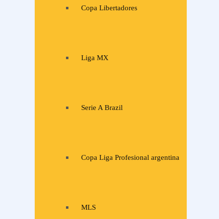
Copa Libertadores
Liga MX
Serie A Brazil
Copa Liga Profesional argentina
MLS