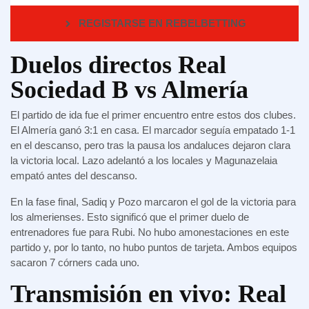
REGISTARSE EN REBELBETTING
Duelos directos Real
Sociedad B vs Almería
El partido de ida fue el primer encuentro entre estos dos clubes.
El Almería ganó 3:1 en casa. El marcador seguía empatado 1-1
en el descanso, pero tras la pausa los andaluces dejaron clara
la victoria local. Lazo adelantó a los locales y Magunazelaia
empató antes del descanso.
En la fase final, Sadiq y Pozo marcaron el gol de la victoria para
los almerienses. Esto significó que el primer duelo de
entrenadores fue para Rubi. No hubo amonestaciones en este
partido y, por lo tanto, no hubo puntos de tarjeta. Ambos equipos
sacaron 7 córners cada uno.
Transmisión en vivo: Real