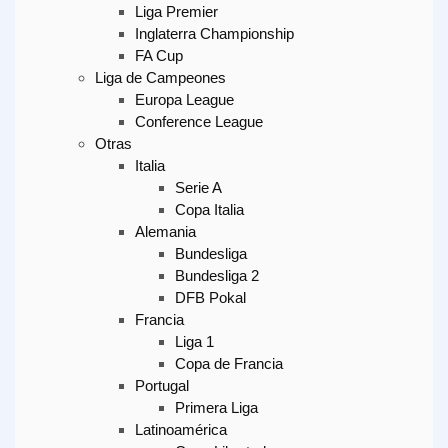
Liga Premier
Inglaterra Championship
FA Cup
Liga de Campeones
Europa League
Conference League
Otras
Italia
Serie A
Copa Italia
Alemania
Bundesliga
Bundesliga 2
DFB Pokal
Francia
Liga 1
Copa de Francia
Portugal
Primera Liga
Latinoamérica