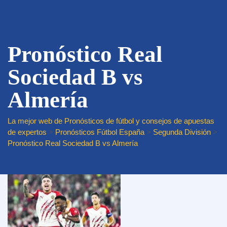
Pronóstico Real
Sociedad B vs
Almería
La mejor web de Pronósticos de fútbol y consejos de apuestas
de expertos
>
Pronósticos Fútbol España
>
Segunda División
>
Pronóstico Real Sociedad B vs Almería