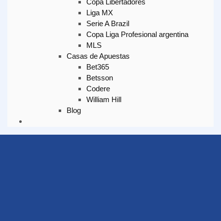
Copa Libertadores
Liga MX
Serie A Brazil
Copa Liga Profesional argentina
MLS
Casas de Apuestas
Bet365
Betsson
Codere
William Hill
Blog