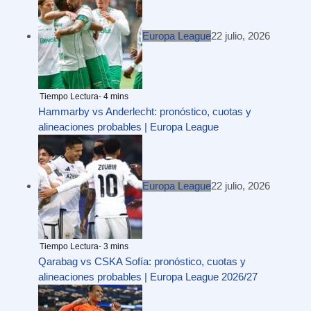
Europa League
22 julio, 2026
Hammarby vs Anderlecht: pronóstico, cuotas y
alineaciones probables | Europa League
Europa League
22 julio, 2026
Qarabag vs CSKA Sofía: pronóstico, cuotas y
alineaciones probables | Europa League 2026/27