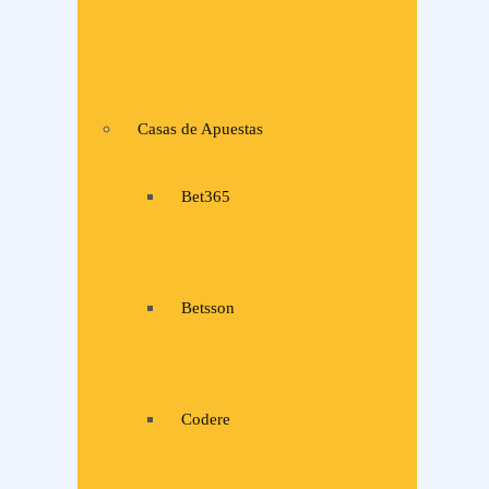
Casas de Apuestas
Bet365
Betsson
Codere