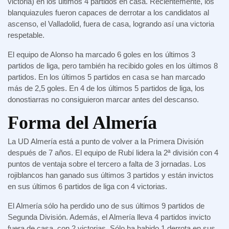
victoria) en los últimos 4 partidos en casa. Recientemente, los
blanquiazules fueron capaces de derrotar a los candidatos al
ascenso, el Valladolid, fuera de casa, logrando así una victoria
respetable.
El equipo de Alonso ha marcado 6 goles en los últimos 3
partidos de liga, pero también ha recibido goles en los últimos 8
partidos. En los últimos 5 partidos en casa se han marcado
más de 2,5 goles. En 4 de los últimos 5 partidos de liga, los
donostiarras no consiguieron marcar antes del descanso.
Forma del Almería
La UD Almería está a punto de volver a la Primera División
después de 7 años. El equipo de Rubí lidera la 2ª división con 4
puntos de ventaja sobre el tercero a falta de 3 jornadas. Los
rojiblancos han ganado sus últimos 3 partidos y están invictos
en sus últimos 6 partidos de liga con 4 victorias.
El Almería sólo ha perdido uno de sus últimos 9 partidos de
Segunda División. Además, el Almería lleva 4 partidos invicto
fuera de casa, con 2 victorias. Sólo ha habido 1 derrota en sus