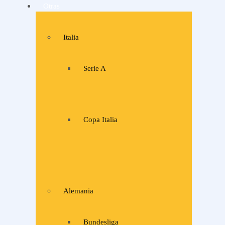
Otras
Italia
Serie A
Copa Italia
Alemania
Bundesliga