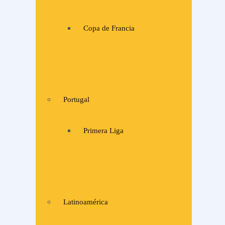
Copa de Francia
Portugal
Primera Liga
Latinoamérica