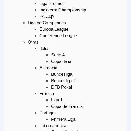
Liga Premier
Inglaterra Championship
FA Cup
Liga de Campeones
Europa League
Conference League
Otras
Italia
Serie A
Copa Italia
Alemania
Bundesliga
Bundesliga 2
DFB Pokal
Francia
Liga 1
Copa de Francia
Portugal
Primera Liga
Latinoamérica