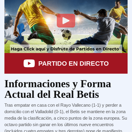
PARTIDO EN DIRECTO
Informaciones y Forma
Actual del Real Betis
Tras empatar en casa con el Rayo Vallecano (1-1) y perder a
domicilio con el Valladolid (0-1), el Betis se mantiene en la zona
media de la clasificación, a cinco puntos de la zona europea. Su
octavo partido sin ganar en los últimos nueve encuentros
(incluidos cuatro empates y tres derrotas) pone de manifiesto