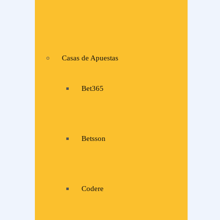
Casas de Apuestas
Bet365
Betsson
Codere