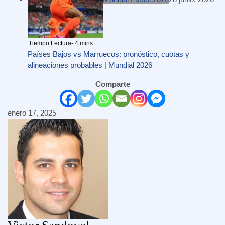
Países Bajos vs Marruecos: pronóstico, cuotas y
alineaciones probables | Mundial 2026
Comparte
enero 17, 2025