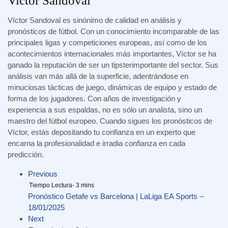
Victor Sandoval
Víctor Sandoval es sinónimo de calidad en análisis y
pronósticos de fútbol. Con un conocimiento incomparable de las
principales ligas y competiciones europeas, así como de los
acontecimientos internacionales más importantes, Víctor se ha
ganado la reputación de ser un tipsterimportante del sector. Sus
análisis van más allá de la superficie, adentrándose en
minuciosas tácticas de juego, dinámicas de equipo y estado de
forma de los jugadores. Con años de investigación y
experiencia a sus espaldas, no es sólo un analista, sino un
maestro del fútbol europeo. Cuando sigues los pronósticos de
Víctor, estás depositando tu confianza en un experto que
encarna la profesionalidad e irradia confianza en cada
predicción.
Previous
Pronóstico Getafe vs Barcelona | LaLiga EA Sports –
18/01/2025
Next