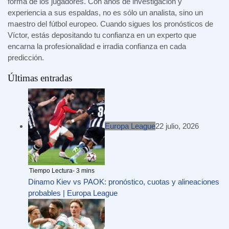
forma de los jugadores. Con años de investigación y
experiencia a sus espaldas, no es sólo un analista, sino un
maestro del fútbol europeo. Cuando sigues los pronósticos de
Víctor, estás depositando tu confianza en un experto que
encarna la profesionalidad e irradia confianza en cada
predicción.
Últimas entradas
Europa League
22 julio, 2026
Dinamo Kiev vs PAOK: pronóstico, cuotas y alineaciones
probables | Europa League