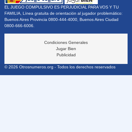
EL JUEGO COMPULSIVO ES PERJUDICIAL PARA VOS Y TU
FAMILIA, Línea gratuita de orientación al jugador problemático:
Buenos Aires Provincia 0800-444-4000, Buenos Aires Ciudad
0800-666-6006.
Condiciones Generales
Jugar Bien
Publicidad
© 2026 Otrosnumeros.org - Todos los derechos reservados