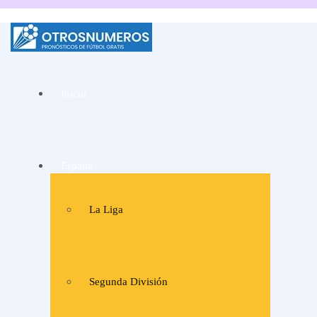
La mejor web de
Pronósticos de fútbol
Inicio
y consejos de apuestas
de expertos
España
La Liga
Segunda División