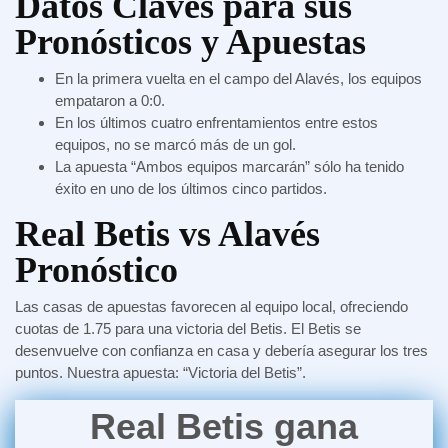
Datos Claves para sus
Pronósticos y Apuestas
En la primera vuelta en el campo del Alavés, los equipos
empataron a 0:0.
En los últimos cuatro enfrentamientos entre estos
equipos, no se marcó más de un gol.
La apuesta “Ambos equipos marcarán” sólo ha tenido
éxito en uno de los últimos cinco partidos.
Real Betis vs Alavés
Pronóstico
Las casas de apuestas favorecen al equipo local, ofreciendo
cuotas de 1.75 para una victoria del Betis. El Betis se
desenvuelve con confianza en casa y debería asegurar los tres
puntos. Nuestra apuesta: “Victoria del Betis”.
Real Betis gana