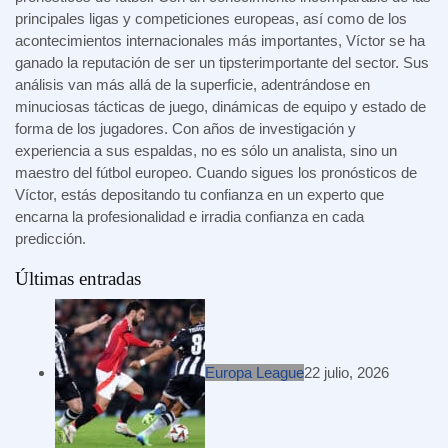
principales ligas y competiciones europeas, así como de los
acontecimientos internacionales más importantes, Víctor se ha
ganado la reputación de ser un tipsterimportante del sector. Sus
análisis van más allá de la superficie, adentrándose en
minuciosas tácticas de juego, dinámicas de equipo y estado de
forma de los jugadores. Con años de investigación y
experiencia a sus espaldas, no es sólo un analista, sino un
maestro del fútbol europeo. Cuando sigues los pronósticos de
Víctor, estás depositando tu confianza en un experto que
encarna la profesionalidad e irradia confianza en cada
predicción.
Últimas entradas
Europa League
22 julio, 2026