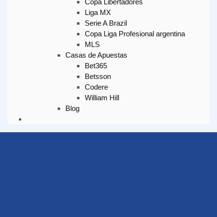
Copa Libertadores
Liga MX
Serie A Brazil
Copa Liga Profesional argentina
MLS
Casas de Apuestas
Bet365
Betsson
Codere
William Hill
Blog