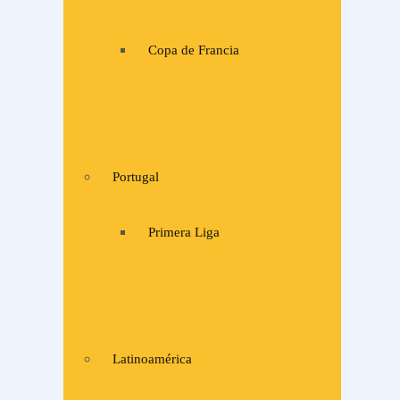
Copa de Francia
Portugal
Primera Liga
Latinoamérica