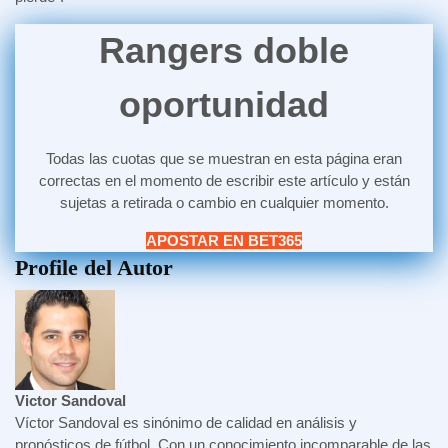
Rangers doble
oportunidad
Todas las cuotas que se muestran en esta página eran
correctas en el momento de escribir este artículo y están
sujetas a retirada o cambio en cualquier momento.
APOSTAR EN BET365
Profile del Autor
Victor Sandoval
Víctor Sandoval es sinónimo de calidad en análisis y
pronósticos de fútbol. Con un conocimiento incomparable de las