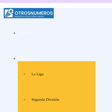
La mejor web de
Pronósticos de fútbol
Inicio
y consejos de apuestas
de expertos
España
La Liga
Segunda División