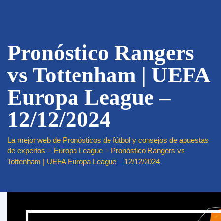
Pronóstico Rangers
vs Tottenham | UEFA
Europa League –
12/12/2024
La mejor web de Pronósticos de fútbol y consejos de apuestas
de expertos
>
Europa League
>
Pronóstico Rangers vs
Tottenham | UEFA Europa League – 12/12/2024