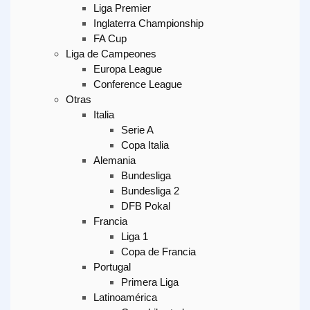
Liga Premier
Inglaterra Championship
FA Cup
Liga de Campeones
Europa League
Conference League
Otras
Italia
Serie A
Copa Italia
Alemania
Bundesliga
Bundesliga 2
DFB Pokal
Francia
Liga 1
Copa de Francia
Portugal
Primera Liga
Latinoamérica