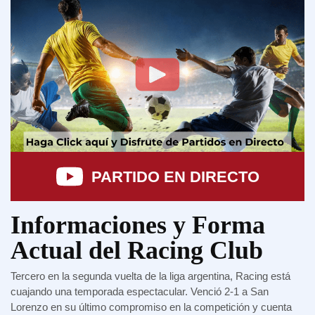
PARTIDO EN DIRECTO
Informaciones y Forma
Actual del Racing Club
Tercero en la segunda vuelta de la liga argentina, Racing está
cuajando una temporada espectacular. Venció 2-1 a San
Lorenzo en su último compromiso en la competición y cuenta