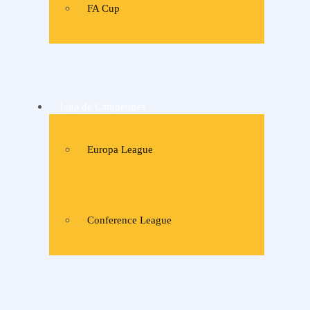
FA Cup
Liga de Campeones
Europa League
Conference League