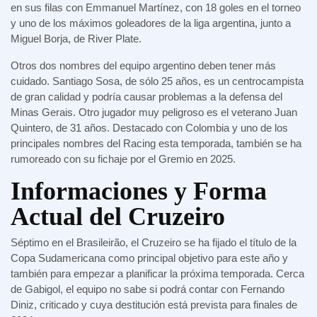
en sus filas con Emmanuel Martínez, con 18 goles en el torneo
y uno de los máximos goleadores de la liga argentina, junto a
Miguel Borja, de River Plate.
Otros dos nombres del equipo argentino deben tener más
cuidado. Santiago Sosa, de sólo 25 años, es un centrocampista
de gran calidad y podría causar problemas a la defensa del
Minas Gerais. Otro jugador muy peligroso es el veterano Juan
Quintero, de 31 años. Destacado con Colombia y uno de los
principales nombres del Racing esta temporada, también se ha
rumoreado con su fichaje por el Gremio en 2025.
Informaciones y Forma
Actual del Cruzeiro
Séptimo en el Brasileirão, el Cruzeiro se ha fijado el título de la
Copa Sudamericana como principal objetivo para este año y
también para empezar a planificar la próxima temporada. Cerca
de Gabigol, el equipo no sabe si podrá contar con Fernando
Diniz, criticado y cuya destitución está prevista para finales de