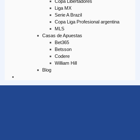
Copa Libertadores
Liga MX
Serie A Brazil
Copa Liga Profesional argentina
MLS
Casas de Apuestas
Bet365
Betsson
Codere
William Hill
Blog