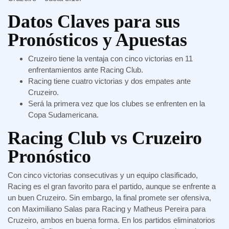
Datos Claves para sus
Pronósticos y Apuestas
Cruzeiro tiene la ventaja con cinco victorias en 11
enfrentamientos ante Racing Club.
Racing tiene cuatro victorias y dos empates ante
Cruzeiro.
Será la primera vez que los clubes se enfrenten en la
Copa Sudamericana.
Racing Club vs Cruzeiro
Pronóstico
Con cinco victorias consecutivas y un equipo clasificado,
Racing es el gran favorito para el partido, aunque se enfrente a
un buen Cruzeiro. Sin embargo, la final promete ser ofensiva,
con Maximiliano Salas para Racing y Matheus Pereira para
Cruzeiro, ambos en buena forma. En los partidos eliminatorios