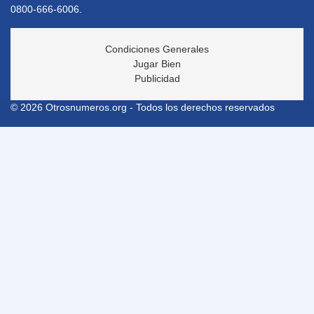
0800-666-6006.
Condiciones Generales
Jugar Bien
Publicidad
© 2026 Otrosnumeros.org - Todos los derechos reservados