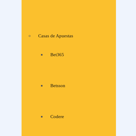
Casas de Apuestas
Bet365
Betsson
Codere