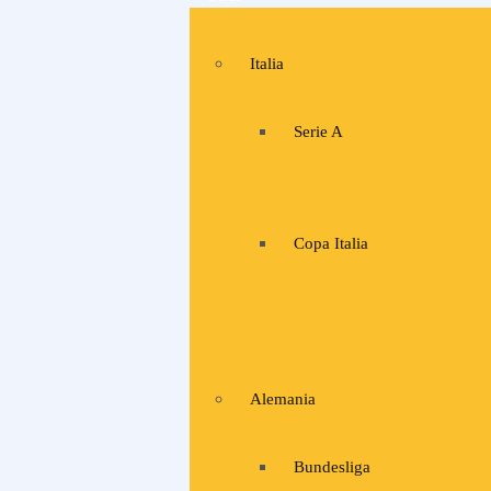
Italia
Serie A
Copa Italia
Alemania
Bundesliga