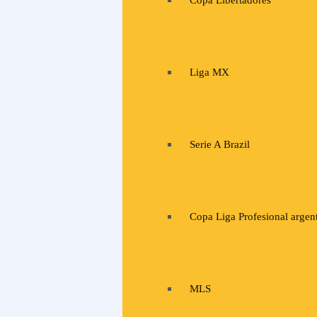
Copa Libertadores
Liga MX
Serie A Brazil
Copa Liga Profesional argen
MLS