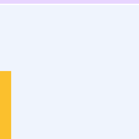
Pronósticos de fútbol y